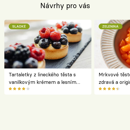
Návrhy pro vás
SLADKÉ
ZELENINA
Tartaletky z lineckého těsta s
Mrkvové těst
vanilkovým krémem a lesním
zdravá a origi
ovocem podle Bread Society
klasiky