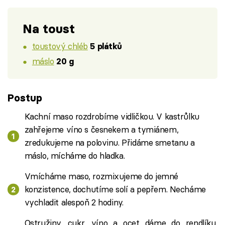
Na toust
toustový chléb
5 plátků
máslo
20 g
Postup
Kachní maso rozdrobíme vidličkou. V kastrůlku
zahřejeme víno s česnekem a tymiánem,
zredukujeme na polovinu. Přidáme smetanu a
máslo, mícháme do hladka.
Vmícháme maso, rozmixujeme do jemné
konzistence, dochutíme solí a pepřem. Necháme
vychladit alespoň 2 hodiny.
Ostružiny, cukr, víno a ocet dáme do rendlíku,