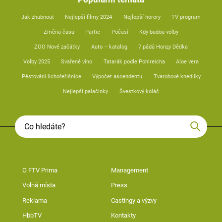
Jak zhubnout
Nejlepší filmy 2024
Nejlepší horory
TV program
Změna času
Partie
Počasí
Kdy budou volby
ZOO Nové začátky
Auto – katalog
7 pádů Honzy Dědka
Volby 2025
Svařené víno
Tatarák podle Pohlreicha
Aloe vera
Pěstování lichořeřišnice
Výpočet ascendentu
Tvarohové knedlíky
Nejlepší palačinky
Švestkový koláč
O FTV Prima
Management
Volná místa
Press
Reklama
Castingy a výzvy
HbbTV
Kontakty