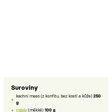
Suroviny
kachní maso (z konfitu, bez kostí a kůže)
250
g
máslo
(měkké)
100 g