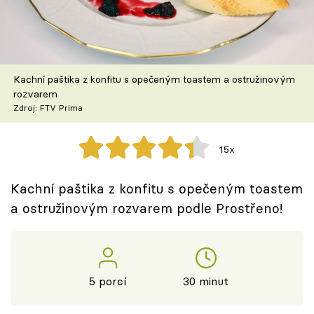
Škola vaření
Recepty z TV
Kachní paštika z konfitu s opečeným toastem a ostružinovým
Speciál: Cuketa
rozvarem
Zdroj: FTV Prima
Těhotnej kuchař
15x
Sledujte prima+
Kachní paštika z konfitu s opečeným toastem
Přihlášení
a ostružinovým rozvarem podle Prostřeno!
Sledujte nás
5 porcí
30 minut