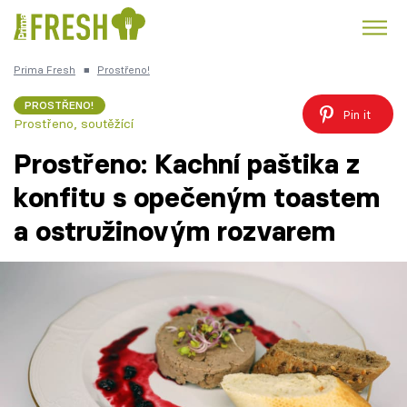
Prima Fresh
■
Prostřeno!
Kuře
Polévky k večeři
Rychlé večeře
Trendy:
PROSTŘENO!
Pin it
Prostřeno, soutěžící
Česká kuchyně
Čokoláda
Prostřeno: Kachní paštika z
konfitu s opečeným toastem
a ostružinovým rozvarem
Témata
Recepty
Články
TV Program