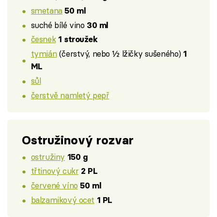
smetana
50 ml
suché bílé vino
30 ml
česnek
1 stroužek
tymián
(čerstvý, nebo ½ lžičky sušeného)
1
ML
sůl
čerstvě namletý pepř
Ostružinový rozvar
ostružiny
150 g
třtinový cukr
2 PL
červené víno
50 ml
balzamikový ocet
1 PL