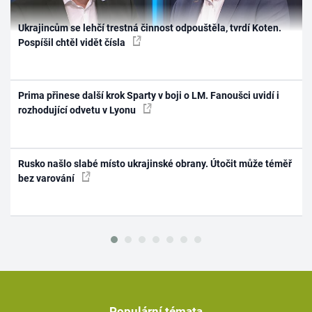
Ukrajincům se lehčí trestná činnost odpouštěla, tvrdí Koten.
Pospíšil chtěl vidět čísla
Prima přinese další krok Sparty v boji o LM. Fanoušci uvidí i
rozhodující odvetu v Lyonu
Rusko našlo slabé místo ukrajinské obrany. Útočit může téměř
bez varování
Populární témata