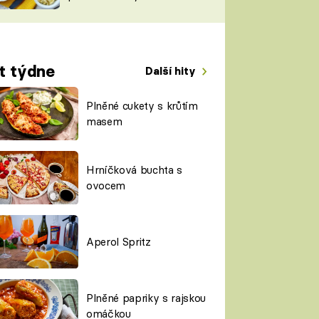
TORKY
ESH
t týdne
Další hity
Plněné cukety s krůtím
masem
Hrníčková buchta s
ovocem
Aperol Spritz
Plněné papriky s rajskou
omáčkou