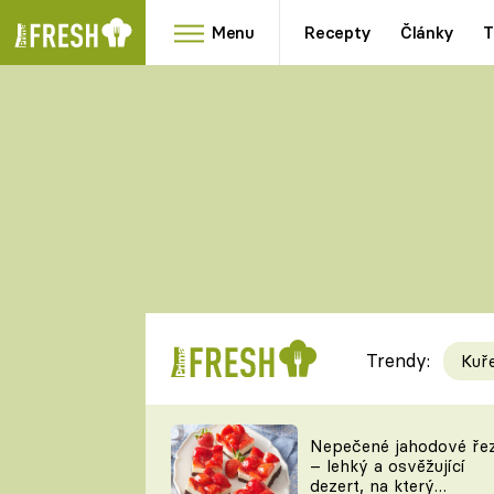
Menu
Recepty
Články
T
Oblíbené
Přílohy
recepty
HRANOLKY
HOUBY
KNEDLÍKY
DÝNĚ
KAŠE
RYCHLOVKY
Trendy:
Kuř
Populární
Videorecept
Nepečené jahodové ře
– lehký a osvěžující
kuchaři
dezert, na který
TEĎ VAŘÍ ŠÉF!