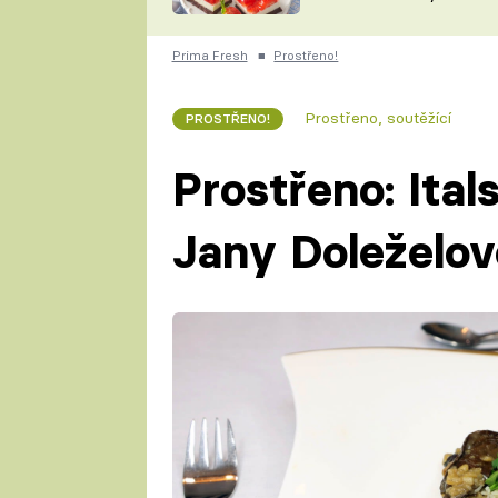
nepotřebujete troubu
ZDENĚK
ČESKO NA TALÍŘI
POHLREICH
Prima Fresh
■
Prostřeno!
KAROLÍNA,
JAROSLAV SAPÍK
DOMÁCÍ
Prostřeno, soutěžící
PROSTŘENO!
KUCHAŘKA
KAROLÍNA
KAMBERSKÁ
Prostřeno: Ital
Jany Doleželov