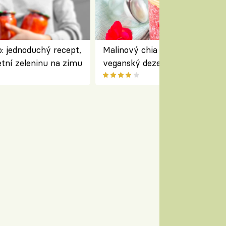
: jednoduchý recept,
Malinový chia pudink s kokose
etní zeleninu na zimu
veganský dezert plný ovoce a
ořechů