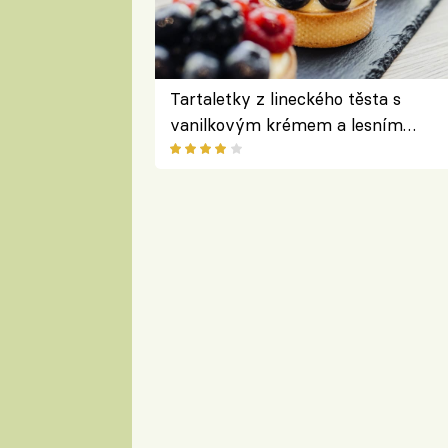
Tartaletky z lineckého těsta s
vanilkovým krémem a lesním
ovocem podle Bread Society