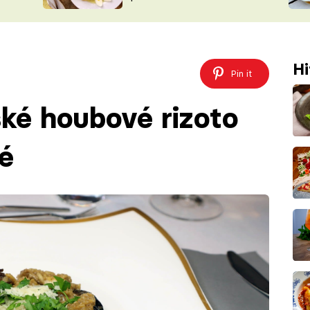
ŠÉFREDAK
VYCHYTÁVKY
SOUTĚŽ FR
NA NÁKUPECH
ČASOPIS
Hi
Pin it
ské houbové rizoto
é