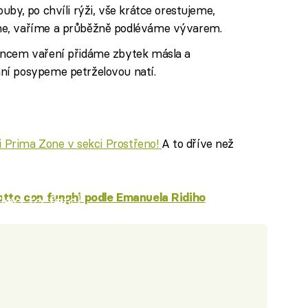
uby, po chvíli rýži, vše krátce orestujeme,
me, vaříme a průběžně podléváme vývarem.
oncem vaření přidáme zbytek másla a
ní posypeme petrželovou natí.
ci Prima Zone v sekci Prostřeno!
A to dříve než
sotto con funghi podle Emanuela Ridiho
iled to fetch