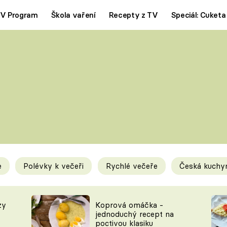
V Program
Škola vaření
Recepty z TV
Speciál: Cuketa
Polévky
Saláty
ČESKÁ KLASIKA
TĚSTOVIN
SILNÉ VÝVARY
SLADKÉ
KRÉMOVÉ
BEZMASÁ J
e
Polévky k večeři
Rychlé večeře
Česká kuchy
y
Tipy a triky
Novink
zy
Koprová omáčka -
jednoduchý recept na
poctivou klasiku
KAM ZA JÍDLEM
BLOG