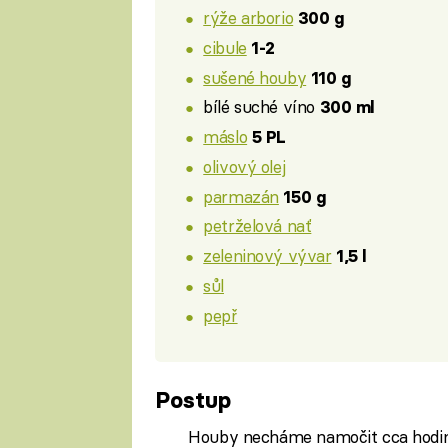
rýže arborio
300 g
cibule
1-2
sušené houby
110 g
bílé suché víno
300 ml
máslo
5 PL
olivový olej
parmazán
150 g
petrželová nať
zeleninový vývar
1,5 l
sůl
pepř
Postup
Houby necháme namočit cca hodinu