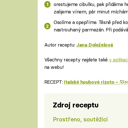
orestujeme cibulku, pak přidáme ho
zalijeme vínem, pár minut míchá
Osolíme a opepříme. Těsně před k
nastrouhaný parmezán. Při podává
Autor receptu:
Jana Doleželová
Všechny recepty najdete také
v aplika
na webu!
RECEPT:
Italské houbové rizoto – Ri
Fa
Zdroj receptu
Prostřeno, soutěžící