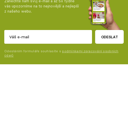
Zanechte nám svůj e-mail a až 5x týdně
vás upozorníme na to nejnovější a nejlepší
z našeho webu.
ODESLAT
Odesláním formuláře souhlasíte s
podmínkami zpracování osobních
údajů