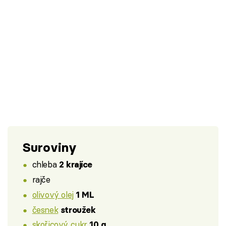
Suroviny
chleba
2 krajíce
rajče
olivový olej
1 ML
česnek
stroužek
skořicový cukr
10 g