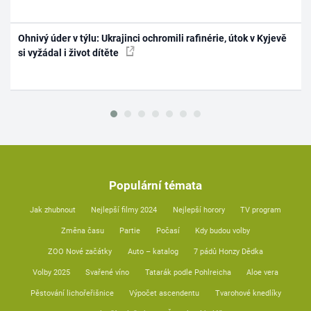
Ohnivý úder v týlu: Ukrajinci ochromili rafinérie, útok v Kyjevě
si vyžádal i život dítěte
Populární témata
Jak zhubnout
Nejlepší filmy 2024
Nejlepší horory
TV program
Změna času
Partie
Počasí
Kdy budou volby
ZOO Nové začátky
Auto – katalog
7 pádů Honzy Dědka
Volby 2025
Svařené víno
Tatarák podle Pohlreicha
Aloe vera
Pěstování lichořeřišnice
Výpočet ascendentu
Tvarohové knedlíky