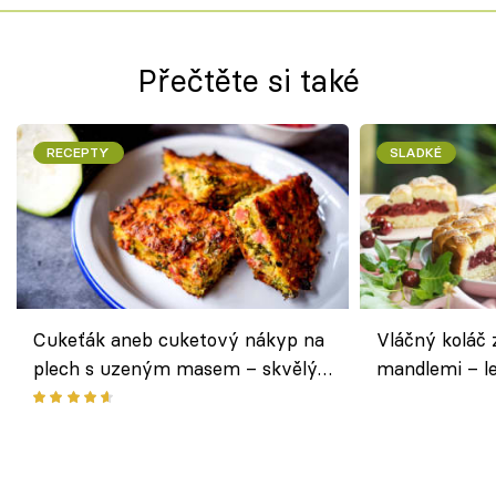
Přečtěte si také
RECEPTY
SLADKÉ
Cukeťák aneb cuketový nákyp na
Vláčný koláč 
plech s uzeným masem – skvělý
mandlemi – l
způsob, jak zpracovat přerostlé
i na oslavu
cukety