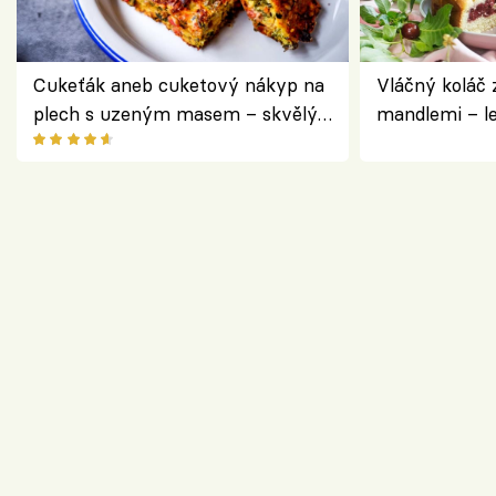
Cukeťák aneb cuketový nákyp na
Vláčný koláč 
plech s uzeným masem – skvělý
mandlemi – l
způsob, jak zpracovat přerostlé
i na oslavu
cukety