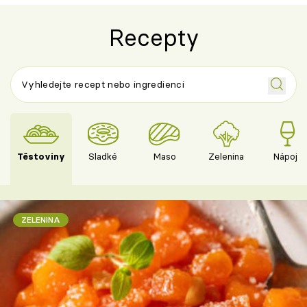
Recepty
Těstoviny
Sladké
Maso
Zelenina
Nápoje
ZELENINA