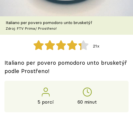
Škola vaření
Recepty z TV
Italiano per povero pomodoro unto brusketýř
Zdroj: FTV Prima/ Prostřeno!
Speciál: Cuketa
21x
Těhotnej kuchař
Italiano per povero pomodoro unto brusketýř
Sledujte prima+
podle Prostřeno!
Přihlášení
5 porcí
60 minut
Sledujte nás