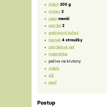
hrách
200 g
mrkev
2
celer
menší
petržel
2
polévkové koření
česnek
4 stroužky
petrželová nať
majoránka
pečivo na krutony
máslo
sůl
pepř
Postup