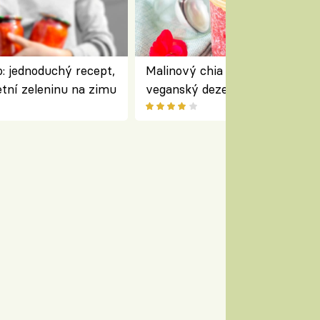
: jednoduchý recept,
Malinový chia pudink s kokose
etní zeleninu na zimu
veganský dezert plný ovoce a
ořechů