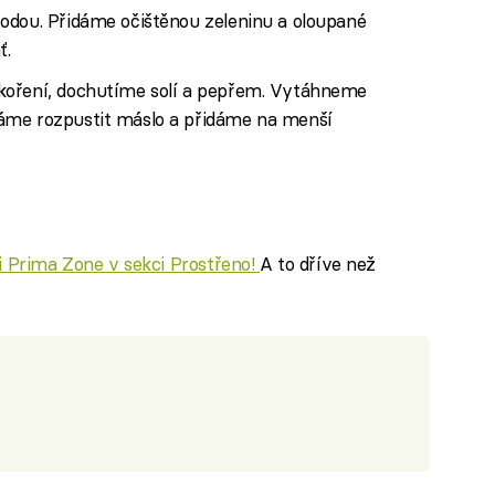
odou. Přidáme očištěnou zeleninu a oloupané
ť.
koření, dochutíme solí a pepřem. Vytáhneme
áme rozpustit máslo a přidáme na menší
ci Prima Zone v sekci Prostřeno!
A to dříve než