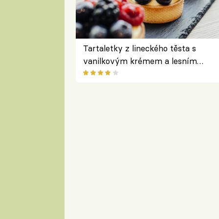
Tartaletky z lineckého těsta s
vanilkovým krémem a lesním
ovocem podle Bread Society