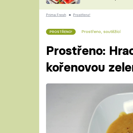
nepotřebujete troubu
ZDENĚK
ČESKO NA TALÍŘI
POHLREICH
Prima Fresh
■
Prostřeno!
KAROLÍNA,
JAROSLAV SAPÍK
DOMÁCÍ
Prostřeno, soutěžící
PROSTŘENO!
KUCHAŘKA
KAROLÍNA
KAMBERSKÁ
Prostřeno: Hra
kořenovou zele