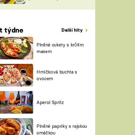
TORKY
ESH
t týdne
Další hity
Plněné cukety s krůtím
masem
Hrníčková buchta s
ovocem
Aperol Spritz
Plněné papriky s rajskou
omáčkou