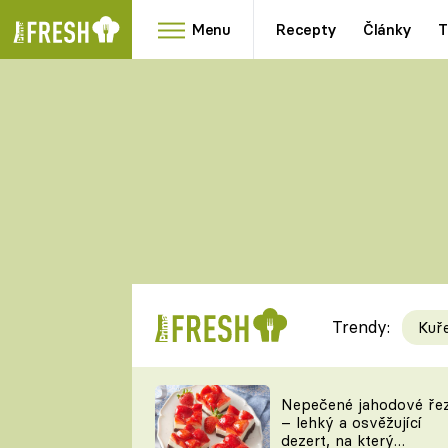
Menu
Recepty
Články
T
Oblíbené
Přílohy
recepty
HRANOLKY
HOUBY
KNEDLÍKY
DÝNĚ
KAŠE
RYCHLOVKY
Trendy:
Kuř
Populární
Videorecept
Nepečené jahodové ře
– lehký a osvěžující
kuchaři
dezert, na který
TEĎ VAŘÍ ŠÉF!