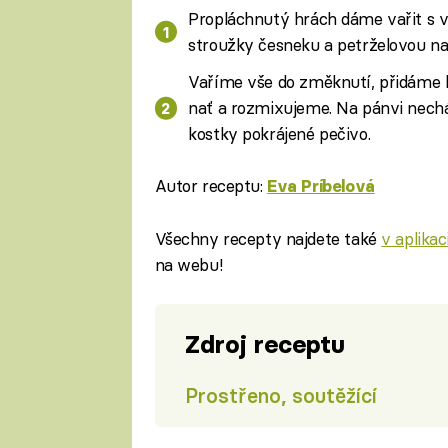
Propláchnutý hrách dáme vařit s v
stroužky česneku a petrželovou na
Vaříme vše do změknutí, přidáme 
nať a rozmixujeme. Na pánvi nech
kostky pokrájené pečivo.
Autor receptu:
Eva Príbelová
Všechny recepty najdete také
v aplika
na webu!
Zdroj receptu
Prostřeno, soutěžící