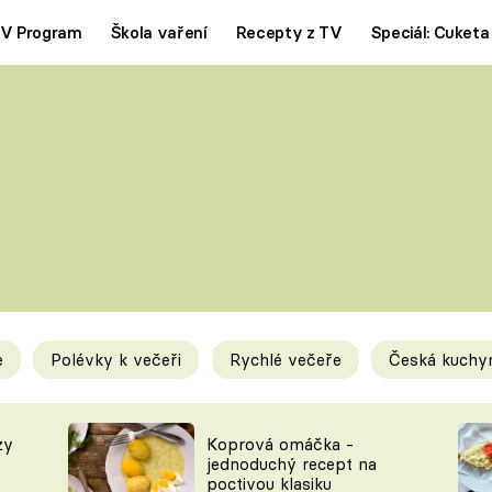
V Program
Škola vaření
Recepty z TV
Speciál: Cuketa
Polévky
Saláty
ČESKÁ KLASIKA
TĚSTOVIN
SILNÉ VÝVARY
SLADKÉ
KRÉMOVÉ
BEZMASÁ J
e
Polévky k večeři
Rychlé večeře
Česká kuchy
y
Tipy a triky
Novink
zy
Koprová omáčka -
jednoduchý recept na
poctivou klasiku
KAM ZA JÍDLEM
BLOG