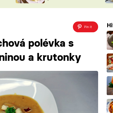
ŠÉFREDAK
VYCHYTÁVKY
SOUTĚŽ FR
NA NÁKUPECH
ČASOPIS
Hi
Pin it
chová polévka s
ninou a krutonky