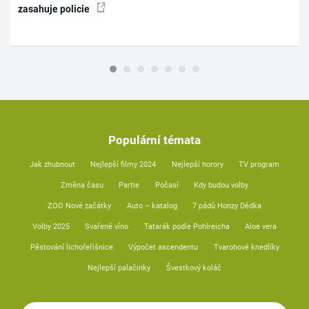
zasahuje policie
Populární témata
Jak zhubnout
Nejlepší filmy 2024
Nejlepší horory
TV program
Změna času
Partie
Počasí
Kdy budou volby
ZOO Nové začátky
Auto – katalog
7 pádů Honzy Dědka
Volby 2025
Svařené víno
Tatarák podle Pohlreicha
Aloe vera
Pěstování lichořeřišnice
Výpočet ascendentu
Tvarohové knedlíky
Nejlepší palačinky
Švestkový koláč