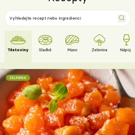
Těstoviny
Sladké
Maso
Zelenina
Nápoje
ZELENINA