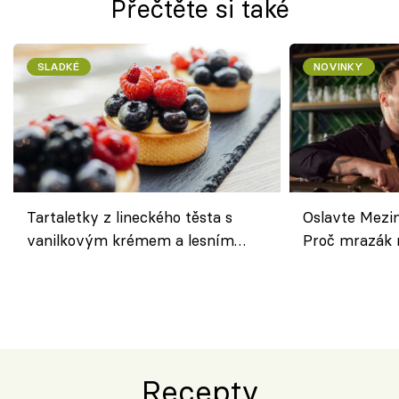
Přečtěte si také
SLADKÉ
NOVINKY
Tartaletky z lineckého těsta s
Oslavte Mezin
vanilkovým krémem a lesním
Proč mrazák n
ovocem podle Bread Society
horku vsadit 
Recepty