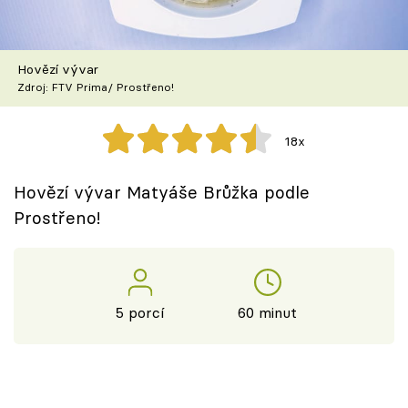
Škola vaření
Recepty z TV
Hovězí vývar
Zdroj: FTV Prima/ Prostřeno!
Speciál: Cuketa
18x
Těhotnej kuchař
Hovězí vývar Matyáše Brůžka podle
Sledujte prima+
Prostřeno!
Přihlášení
5 porcí
60 minut
Sledujte nás