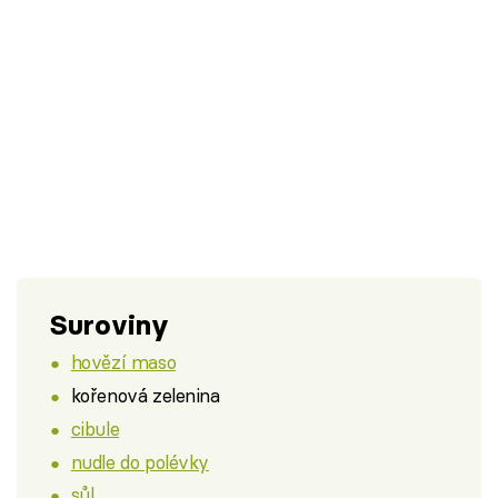
Suroviny
hovězí maso
kořenová zelenina
cibule
nudle do polévky
sůl