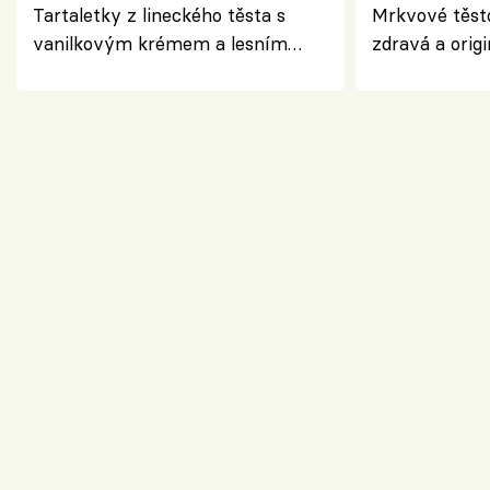
Tartaletky z lineckého těsta s
Mrkvové těst
vanilkovým krémem a lesním
zdravá a origi
ovocem podle Bread Society
klasiky