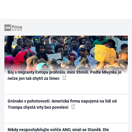
Boj s migranty Evropa prohrála, míní Stoniš. Podle Mlejnka je
nelze jen tak chytit za límec
Grónsko v pohotovosti: Americká firma napojená na lidi od
Trumpa chystá vrty bez povolení
Nikdy nezpochybňujte voliče ANO, smál se Staněk. Dle