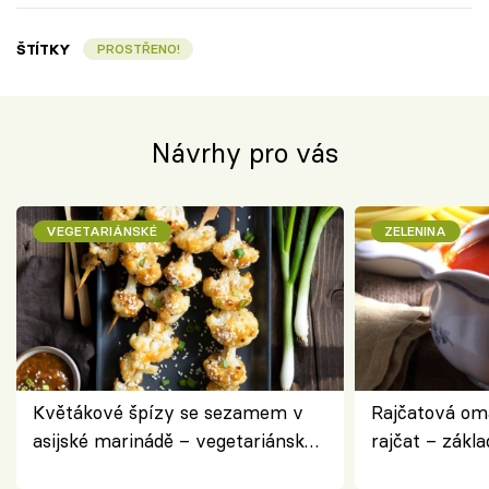
ŠTÍTKY
PROSTŘENO!
Návrhy pro vás
VEGETARIÁNSKÉ
ZELENINA
Květákové špízy se sezamem v
Rajčatová om
asijské marinádě – vegetariánská
rajčat – zákla
chuťovka z grilu