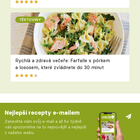
TĚSTOVINY
Rychlá a zdravá večeře: Farfalle s pórkem
a lososem, které zvládnete do 30 minut
Nejlepší recepty e-mailem
Zanechte nám svůj e-mail a až 5x týdně
vás upozorníme na to nejnovější a nejlepší
z našeho webu.