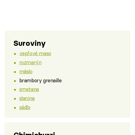
Suroviny
vepřové maso
rozmarýn
máslo
brambory grenaille
smetana
slanina
sádlo