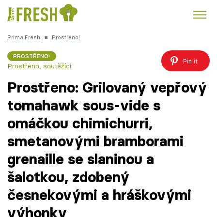
Prima Fresh
■
Prostřeno!
Kuře
Polévky k večeři
Rychlé večeře
Trendy:
PROSTŘENO!
Pin it
Prostřeno, soutěžící
Česká kuchyně
Čokoláda
Prostřeno: Grilovaný vepřový
tomahawk sous-vide s
omáčkou chimichurri,
Témata
smetanovými bramborami
Recepty
grenaille se slaninou a
šalotkou, zdobený
Články
česnekovými a hráškovými
TV Program
výhonky