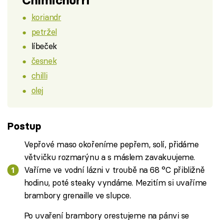
Chimichurri
koriandr
petržel
líbeček
česnek
chilli
olej
Postup
Vepřové maso okořeníme pepřem, solí, přidáme
větvičku rozmarýnu a s máslem zavakuujeme.
Vaříme ve vodní lázni v troubě na 68 °C přibližně
hodinu, poté steaky vyndáme. Mezitím si uvaříme
brambory grenaille ve slupce.
Po uvaření brambory orestujeme na pánvi se