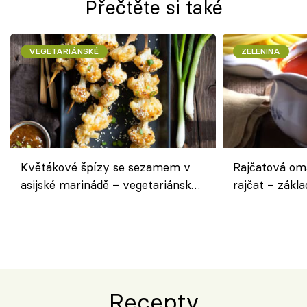
Přečtěte si také
VEGETARIÁNSKÉ
ZELENINA
Květákové špízy se sezamem v
Rajčatová om
asijské marinádě – vegetariánská
rajčat – zákla
chuťovka z grilu
Recepty