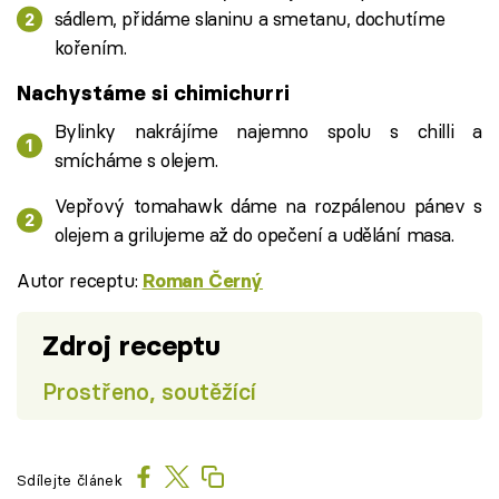
sádlem, přidáme slaninu a smetanu, dochutíme
kořením.
Nachystáme si chimichurri
Bylinky nakrájíme najemno spolu s chilli a
smícháme s olejem.
Vepřový tomahawk dáme na rozpálenou pánev s
olejem a grilujeme až do opečení a udělání masa.
Autor receptu:
Roman Černý
Zdroj receptu
Prostřeno, soutěžící
Sdílejte článek