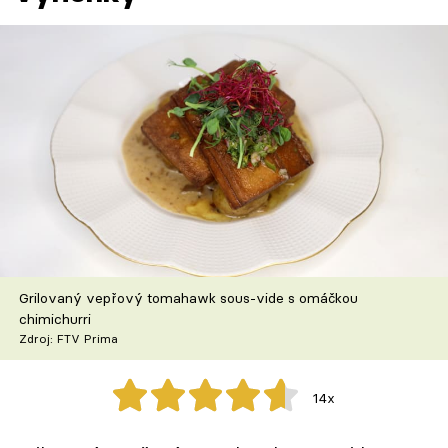
Škola vaření
Recepty z TV
Speciál: Cuketa
Těhotnej kuchař
Sledujte prima+
Přihlášení
Grilovaný vepřový tomahawk sous-vide s omáčkou
chimichurri
Zdroj: FTV Prima
Sledujte nás
14x