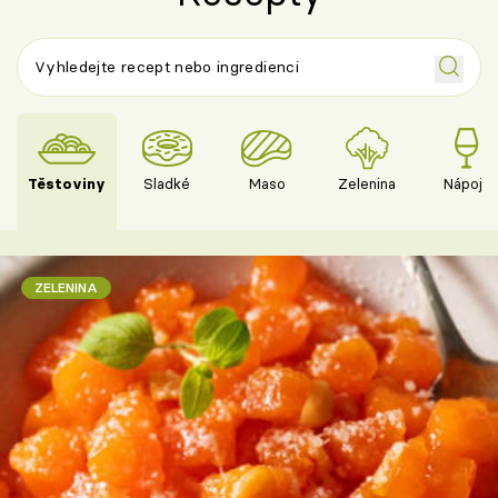
Těstoviny
Sladké
Maso
Zelenina
Nápoje
ZELENINA