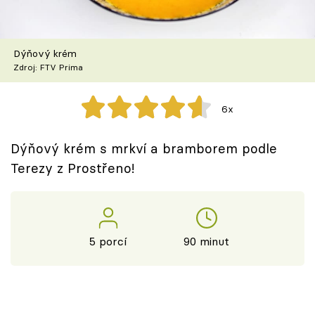
Škola vaření
Recepty z TV
Dýňový krém
Zdroj: FTV Prima
Speciál: Cuketa
6x
Těhotnej kuchař
Dýňový krém s mrkví a bramborem podle
Sledujte prima+
Terezy z Prostřeno!
Přihlášení
5 porcí
90 minut
Sledujte nás