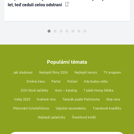
let, teď ceduli celou odstraní
Populární témata
Jak zhubnout
Nejlepší filmy 2024
Nejlepší horory
TV program
Změna času
Partie
Počasí
Kdy budou volby
ZOO Nové začátky
Auto – katalog
7 pádů Honzy Dědka
Volby 2025
Svařené víno
Tatarák podle Pohlreicha
Aloe vera
Pěstování lichořeřišnice
Výpočet ascendentu
Tvarohové knedlíky
Nejlepší palačinky
Švestkový koláč