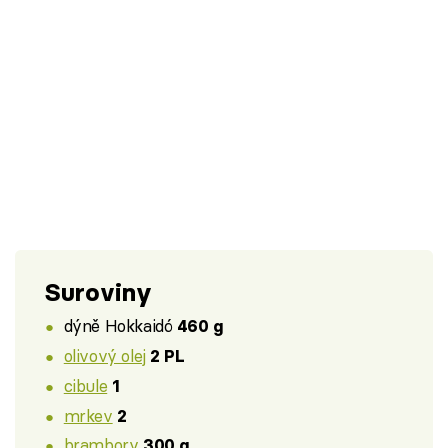
Suroviny
dýně Hokkaidó
460 g
olivový olej
2 PL
cibule
1
mrkev
2
brambory
300 g