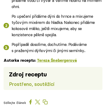
přidáme vodu či vývar a vaříme hodinu na mírném
ohni.
Po upečení přidáme dýni do hrnce a mixujeme
tyčovým mixérem do hladka. Nakonec přidáme
kokosové mléko, ještě mixujeme, aby se
konzistence pěkně spojila.
Popřípadě dosolíme, dochutíme. Podáváme
s praženými dýňovými či jinými semínky
.
Autorka receptu:
Tereza Šnebergerová
Zdroj receptu
Prostřeno, soutěžící
Sdílejte článek