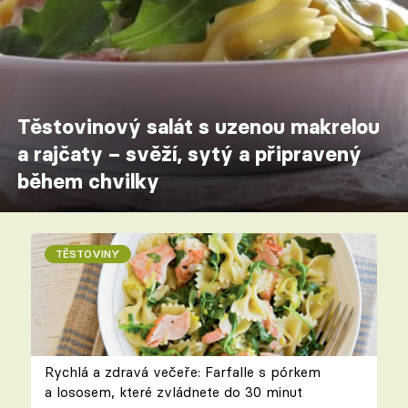
Těstovinový salát s uzenou makrelou
a rajčaty – svěží, sytý a připravený
během chvilky
TĚSTOVINY
Rychlá a zdravá večeře: Farfalle s pórkem
a lososem, které zvládnete do 30 minut