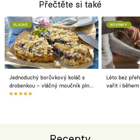
Přečtěte si také
SLADKÉ
NOVINKY
Jednoduchý borůvkový koláč s
Léto bez přeh
drobenkou – vláčný moučník plný
vařit i během
ovoce
Recepty