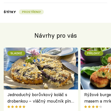
ŠTÍTKY
PROSTŘENO!
Návrhy pro vás
SLADKÉ
PŘÍLOHY
Jednoduchý borůvkový koláč s
Rýžové burge
drobenkou – vláčný moučník plný
masem a mrk
ovoce
salátem – leh