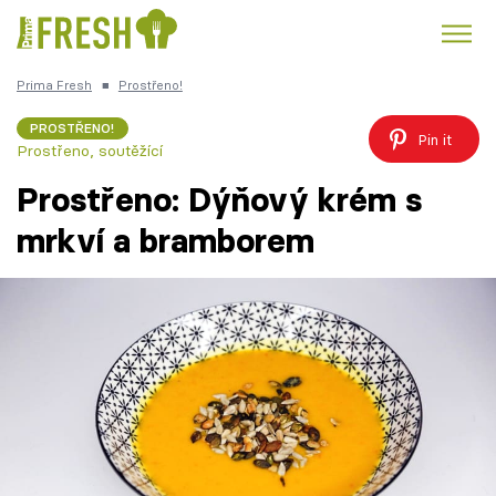
Prima Fresh
■
Prostřeno!
Kuře
Polévky k večeři
Rychlé večeře
Trendy:
PROSTŘENO!
Pin it
Prostřeno, soutěžící
Česká kuchyně
Čokoláda
Prostřeno: Dýňový krém s
mrkví a bramborem
Témata
Recepty
Články
TV Program