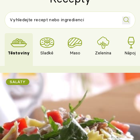
Těstoviny
Sladké
Maso
Zelenina
Nápoje
SALÁTY