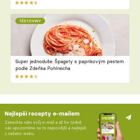
TĚSTOVINY
Super jednoduše: Špagety s paprikovým pestem
podle Zdeňka Pohlreicha
Nejlepší recepty e-mailem
Zanechte nám svůj e-mail a až 5x týdně
vás upozorníme na to nejnovější a nejlepší
z našeho webu.