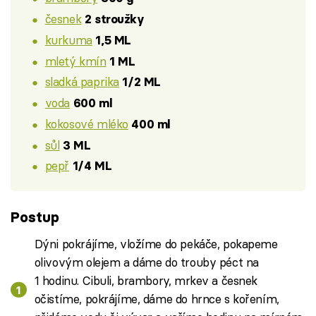
česnek
2 stroužky
kurkuma
1,5 ML
mletý kmín
1 ML
sladká paprika
1/2 ML
voda
600 ml
kokosové mléko
400 ml
sůl
3 ML
pepř
1/4 ML
Postup
Dýni pokrájíme, vložíme do pekáče, pokapeme
olivovým olejem a dáme do trouby péct na
1 hodinu. Cibuli, brambory, mrkev a česnek
očistíme, pokrájíme, dáme do hrnce s kořením,