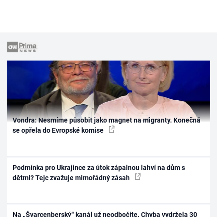
Vondra: Nesmíme působit jako magnet na migranty. Konečná
se opřela do Evropské komise
Podmínka pro Ukrajince za útok zápalnou lahví na dům s
dětmi? Tejc zvažuje mimořádný zásah
Na „Švarcenberský“ kanál už neodbočíte. Chyba vydržela 30