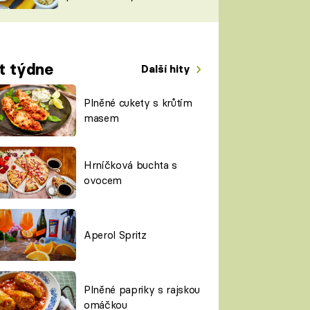
TORKY
ESH
t týdne
Další hity
Plněné cukety s krůtím
masem
Hrníčková buchta s
ovocem
Aperol Spritz
Plněné papriky s rajskou
omáčkou