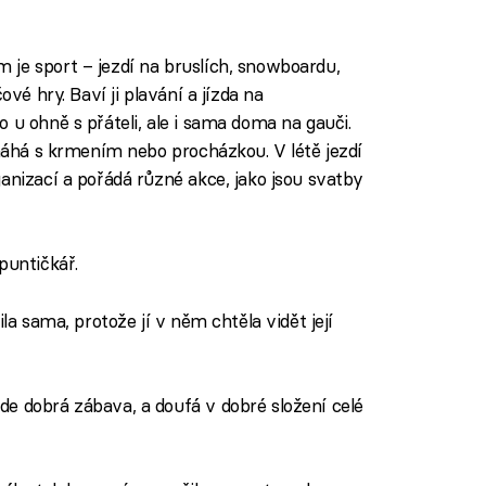
 je sport – jezdí na bruslích, snowboardu,
ové hry. Baví ji plavání a jízda na
 u ohně s přáteli, ale i sama doma na gauči.
omáhá s krmením nebo procházkou. V létě jezdí
anizací a pořádá různé akce, jako jsou svatby
puntičkář.
la sama, protože jí v něm chtěla vidět její
ude dobrá zábava, a doufá v dobré složení celé