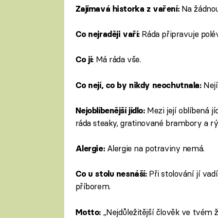
Na žádnou
Zajímavá historka z vaření:
Ráda připravuje polév
Co nejraději vaří:
Má ráda vše.
Co jí:
Nejí
Co nejí, co by nikdy neochutnala:
Mezi její oblíbená 
Nejoblíbenější jídlo:
ráda steaky, gratinované brambory a rý
Alergie na potraviny nemá.
Alergie:
Při stolování jí va
Co u stolu nesnáší:
příborem.
„Nejdůležitější člověk ve tvém ž
Motto: