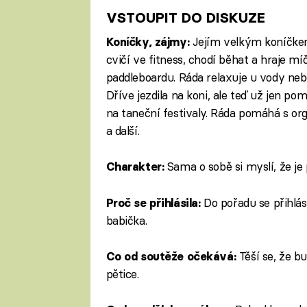
VSTOUPIT DO DISKUZE
Jejím velkým koníčkem
Koníčky, zájmy:
cvičí ve fitness, chodí běhat a hraje míč
paddleboardu. Ráda relaxuje u vody nebo
Dříve jezdila na koni, ale teď už jen p
na taneční festivaly. Ráda pomáhá s org
a další.
Sama o sobě si myslí, že je 
Charakter:
Do pořadu se přihlási
Proč se přihlásila:
babička.
Těší se, že b
Co od soutěže očekává:
pětice.