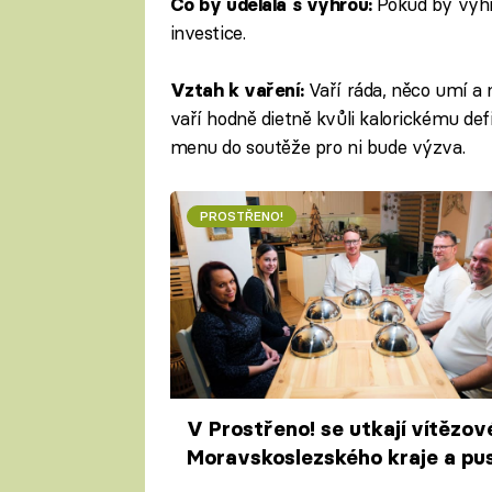
Pokud by vyhrá
Co by udělala s výhrou:
investice.
Vaří ráda, něco umí a n
Vztah k vaření:
vaří hodně dietně kvůli kalorickému defi
menu do soutěže pro ni bude výzva.
PROSTŘENO!
V Prostřeno! se utkají vítězov
Moravskoslezského kraje a pus
se do flambování