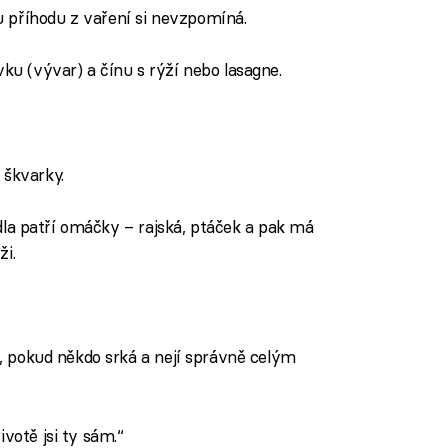
 příhodu z vaření si nevzpomíná.
ku (vývar) a čínu s rýží nebo lasagne.
 škvarky.
jídla patří omáčky – rajská, ptáček a pak má
ži.
dí, pokud někdo srká a nejí správně celým
ivotě jsi ty sám.“