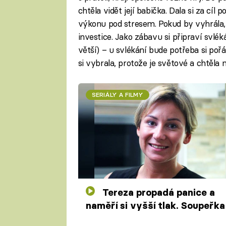
chtěla vidět její babička. Dala si za cí
výkonu pod stresem. Pokud by vyhrála,
investice. Jako zábavu si připraví svlé
větší) – u svlékání bude potřeba si p
si vybrala, protože je světové a chtěla
SERIÁLY A FILMY
Tereza propadá panice a
naměří si vyšší tlak. Soupeřka 
podezírá z taktiky