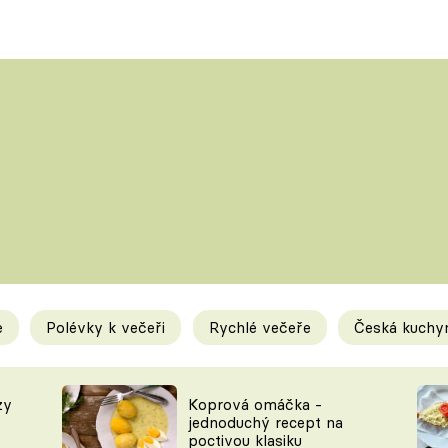
Polévky
Saláty
ČESKÁ KLASIKA
TĚSTOVIN
SILNÉ VÝVARY
SLADKÉ
KRÉMOVÉ
BEZMASÁ J
e
Polévky k večeři
Rychlé večeře
Česká kuchy
y
Tipy a triky
Novink
zy
Koprová omáčka -
jednoduchý recept na
poctivou klasiku
KAM ZA JÍDLEM
BLOG