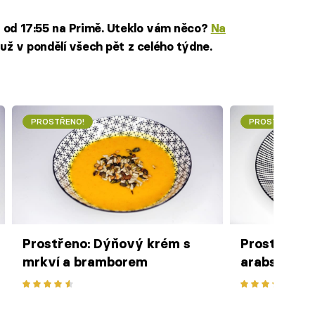
n od 17:55 na Primě. Uteklo vám něco?
Na
už v pondělí všech pět z celého týdne.
PROSTŘENO!
PROSTŘENO!
Prostřeno: Dýňový krém s
Prostřeno: 
mrkví a bramborem
arabským k