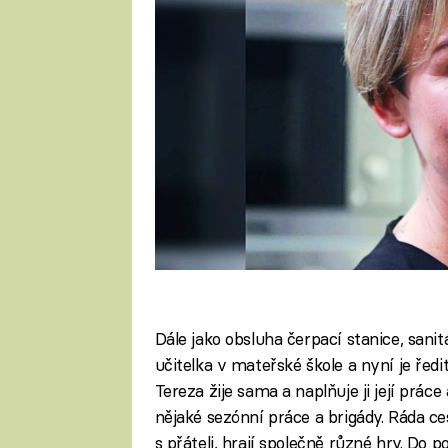
Dále jako obsluha čerpací stanice, sani
učitelka v mateřské škole a nyní je ředi
Tereza žije sama a naplňuje ji její prác
nějaké sezónní práce a brigády. Ráda ce
s přáteli, hrají společně různé hry. Do p