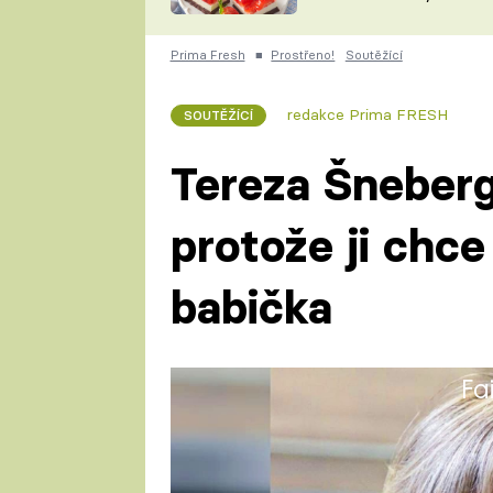
nepotřebujete troubu
ZDENĚK
ČESKO NA TALÍŘI
POHLREICH
Prima Fresh
■
Prostřeno!
Soutěžící
KAROLÍNA,
JAROSLAV SAPÍK
DOMÁCÍ
redakce Prima FRESH
SOUTĚŽÍCÍ
KUCHAŘKA
KAROLÍNA
KAMBERSKÁ
Tereza Šneberge
protože ji chce
babička
Fa
Tereza (30) studovala na vysok
Toruni. Pracovala jako pokladní
vedoucí na dětském táboře.