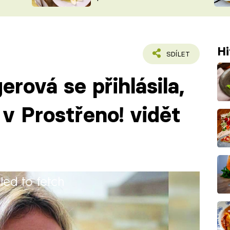
ŠÉFREDAK
VYCHYTÁVKY
SOUTĚŽ FR
NA NÁKUPECH
ČASOPIS
Hi
SDÍLET
rová se přihlásila,
 v Prostřeno! vidět
iled to fetch
é škole v Uherském Hradišti na v
, mobilní operátorka v call centru a