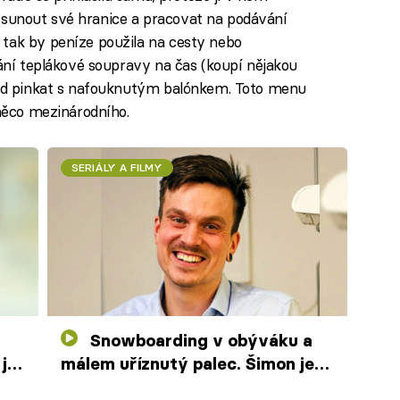
l posunout své hranice a pracovat na podávání
 tak by peníze použila na cesty nebo
kání teplákové soupravy na čas (koupí nějakou
ořád pinkat s nafouknutým balónkem. Toto menu
 něco mezinárodního.
SERIÁLY A FILMY
Snowboarding v obýváku a
ji
málem uříznutý palec. Šimon je
odpůrce stereotypu