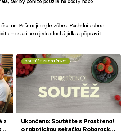
la, tak by peníze použila na cesty nebo
ěco ne. Pečení jí nejde vůbec. Poslední dobou
citu – snaží se o jednoduchá jídla a připravit
SOUTĚŽE PROSTŘENO!
é z
Ukončeno: Soutěžte s Prostřeno!
tí
o robotickou sekačku Roborock
(20. - 23. 4. 2026)