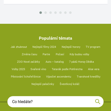
Populární témata
Jak zhubnout
Nejlepší filmy 2024
Nejlepší horory
TV program
Změna času
Partie
Počasí
Kdy budou volby
ZOO Nové začátky
Auto – katalog
7 pádů Honzy Dědka
Volby 2025
Svařené víno
Tatarák podle Pohlreicha
Aloe vera
Pěstování lichořeřišnice
Výpočet ascendentu
Tvarohové knedlíky
Nejlepší palačinky
Švestkový koláč