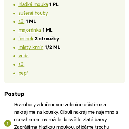
hladká mouka
1 PL
sušené houby
sůl
1 ML
majoránka
1 ML
česnek
3 stroužky
mletý kmín
1/2 ML
voda
sůl
pepř
Postup
Brambory a kořenovou zeleninu očistíme a
nakrájíme na kousky. Cibuli nakrájíme najemno a
osmahneme na másle do světle zlaté barvy.
Zaprášíme hladkou moukou, přidáme trochu