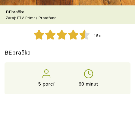
Škola vaření
BEbračka
Zdroj: FTV Prima/ Prostřeno!
Recepty z TV
Speciál: Cuketa
16x
Těhotnej kuchař
BEbračka
Sledujte prima+
Přihlášení
5 porcí
60 minut
Sledujte nás