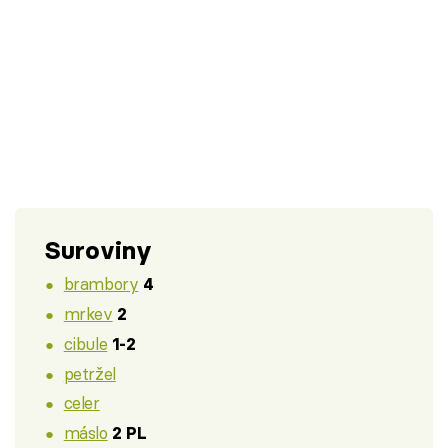
Suroviny
brambory
4
mrkev
2
cibule
1-2
petržel
celer
máslo
2 PL