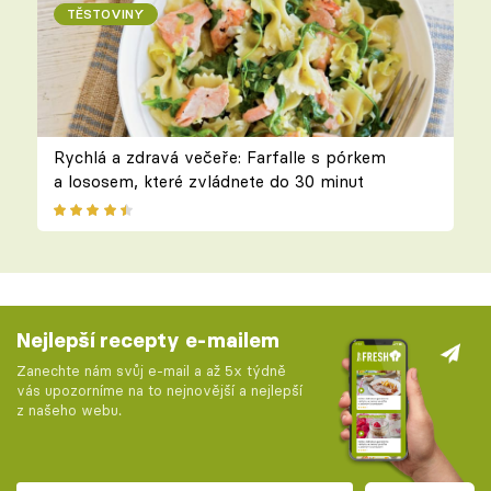
TĚSTOVINY
Rychlá a zdravá večeře: Farfalle s pórkem
a lososem, které zvládnete do 30 minut
Nejlepší recepty e-mailem
Zanechte nám svůj e-mail a až 5x týdně
vás upozorníme na to nejnovější a nejlepší
z našeho webu.