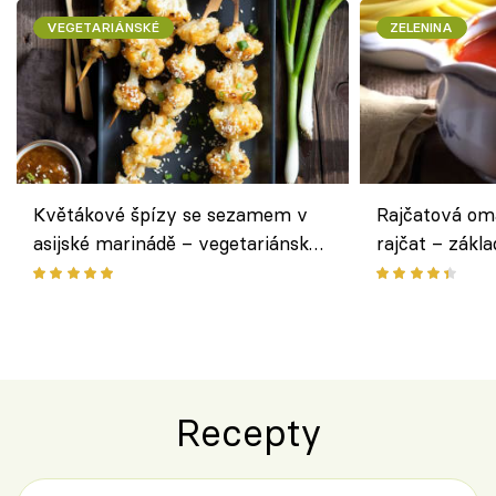
VEGETARIÁNSKÉ
ZELENINA
Květákové špízy se sezamem v
Rajčatová om
asijské marinádě – vegetariánská
rajčat – zákla
chuťovka z grilu
Recepty