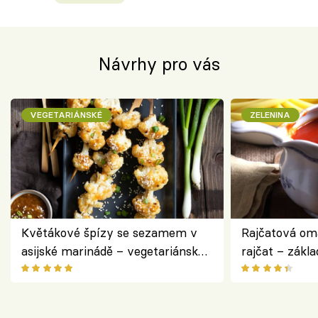
Návrhy pro vás
VEGETARIÁNSKÉ
ZELENINA
Květákové špízy se sezamem v
Rajčatová om
asijské marinádě – vegetariánská
rajčat – zákla
chuťovka z grilu