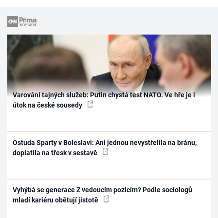
Varování tajných služeb: Putin chystá test NATO. Ve hře je i
útok na české sousedy
Ostuda Sparty v Boleslavi: Ani jednou nevystřelila na bránu,
doplatila na třesk v sestavě
Vyhýbá se generace Z vedoucím pozicím? Podle sociologů
mladí kariéru obětují jistotě