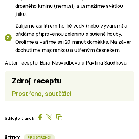
drceného kmínu (nemusí) a usmažíme světlou
jíšku.
Zalijeme asi litrem horké vody (nebo vývarem) a
přidáme připravenou zeleninu a sušené houby.
Osolíme a vaříme asi 20 minut doměkka. Na závěr
dochutíme majoránkou a utřeným česnekem.
Autor receptu: Bára Nesvadbová a Pavlína Saudková
Zdroj receptu
Prostřeno, soutěžící
Sdílejte článek
ŠTÍTKY
PROSTŘENO!