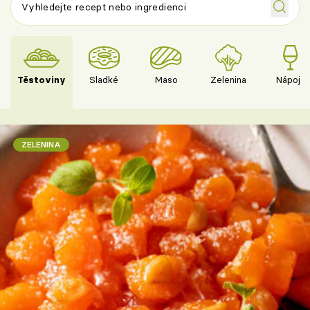
Těstoviny
Sladké
Maso
Zelenina
Nápoje
ZELENINA