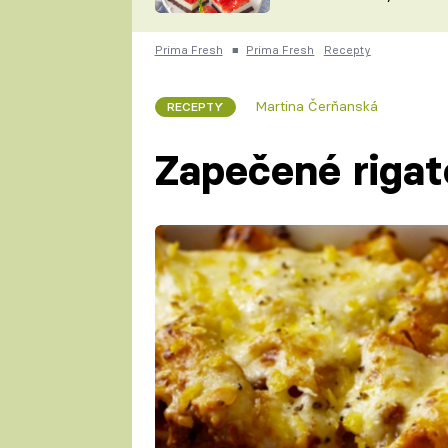
nepotřebujete troubu
ZDENĚK
ČESKO NA TALÍŘI
POHLREICH
Prima Fresh
■
Prima Fresh
Recepty
KAROLÍNA,
JAROSLAV SAPÍK
DOMÁCÍ
Martina Čerňanská
RECEPTY
KUCHAŘKA
KAROLÍNA
KAMBERSKÁ
Zapečené riga