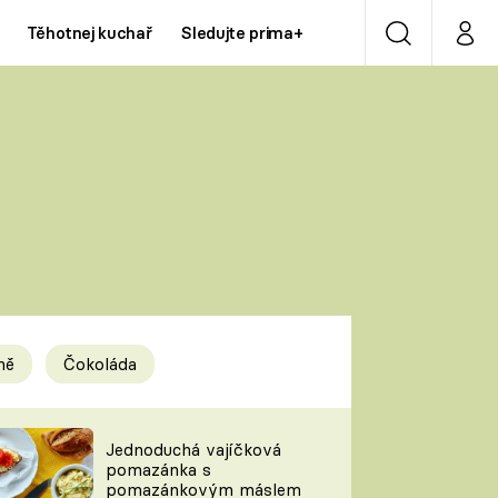
Těhotnej kuchař
Sledujte prima+
Vyhledávání
Můj p
Prima+
Y
CNN Prima NEWS
Prima ZOOM
ÍDLA
Prima LIVING
Prima Ženy
ně
Čokoláda
Prima LAJK
y
Jednoduchá vajíčková
pomazánka s
Sledujte nás
pomazánkovým máslem