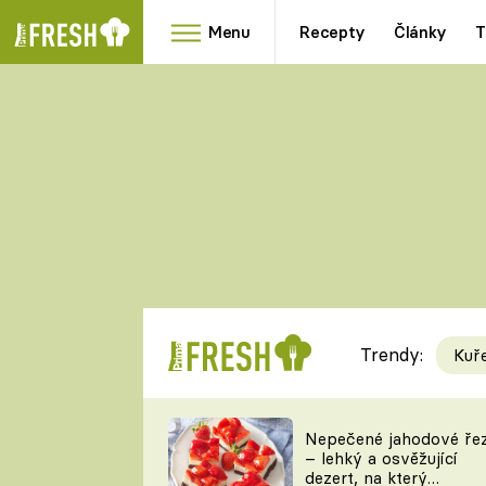
Menu
Recepty
Články
T
Oblíbené
Přílohy
recepty
HRANOLKY
HOUBY
KNEDLÍKY
DÝNĚ
KAŠE
RYCHLOVKY
Trendy:
Kuř
Populární
Videorecept
Nepečené jahodové ře
– lehký a osvěžující
kuchaři
dezert, na který
TEĎ VAŘÍ ŠÉF!