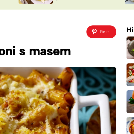
ŠÉFREDAK
VYCHYTÁVKY
SOUTĚŽ FR
NA NÁKUPECH
ČASOPIS
Hi
Pin it
toni s masem