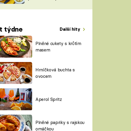
TORKY
ESH
t týdne
Další hity
Plněné cukety s krůtím
masem
Hrníčková buchta s
ovocem
Aperol Spritz
Plněné papriky s rajskou
omáčkou