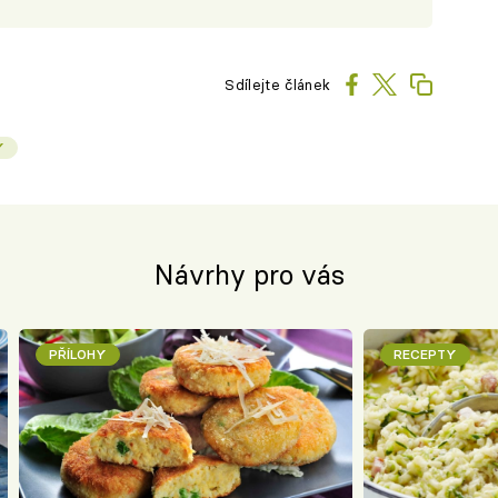
Sdílejte článek
Y
Návrhy pro vás
PŘÍLOHY
RECEPTY