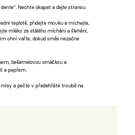
 dente“. Nechte okapat a dejte stranou.
ední teplotě, přidejte mouku a míchejte,
ejte mléko za stálého míchání a šlehání,
ném ohni vařte, dokud směs nezačne
asem, bešamelovou omáčkou a
í a pepřem.
mísy a pečte v předehřáté troubě na