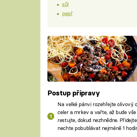
sůl
pepř
Postup přípravy
Na velké pánvi rozehřejte olivový ole
celer a mrkev a vařte, až bude vš
restujte, dokud nezhnědne. Přidejte
nechte pobublávat nejméně 1 hodi