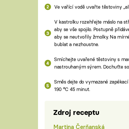
Ve vařící vodě uvařte těstoviny „al
V kastrolku rozehřejte máslo na stř
aby se vše spojilo. Postupně přidáv
aby se neutvořily žmolky. Na mír
bublat a nezhoustne.
Smíchejte uvařené těstoviny s m
nastrouhaným sýrem. Dochuťte sol
Směs dejte do vymazané zapékací 
190 °C 45 minut.
Zdroj receptu
Martina Čerňanská