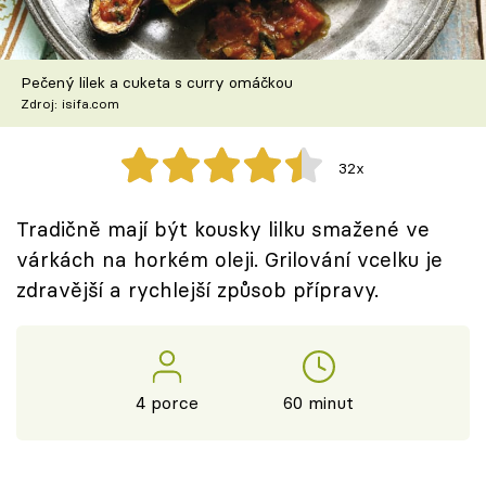
Škola vaření
Recepty z TV
Pečený lilek a cuketa s curry omáčkou
Zdroj: isifa.com
Speciál: Cuketa
32x
Těhotnej kuchař
Tradičně mají být kousky lilku smažené ve
Sledujte prima+
várkách na horkém oleji. Grilování vcelku je
zdravější a rychlejší způsob přípravy.
Přihlášení
Sledujte nás
4 porce
60 minut