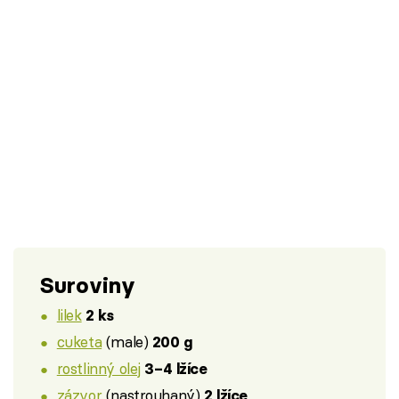
Suroviny
lilek
2 ks
cuketa
(male)
200 g
rostlinný olej
3–4 lžíce
zázvor
(nastrouhaný)
2 lžíce