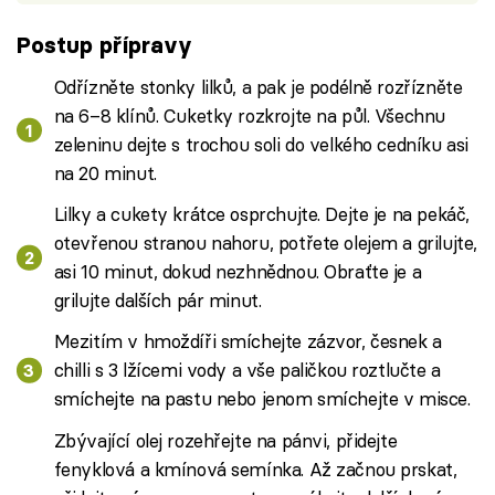
Postup přípravy
Odřízněte stonky lilků, a pak je podélně rozřízněte
na 6–8 klínů. Cuketky rozkrojte na půl. Všechnu
zeleninu dejte s trochou soli do velkého cedníku asi
na 20 minut.
Lilky a cukety krátce osprchujte. Dejte je na pekáč,
otevřenou stranou nahoru, potřete olejem a grilujte,
asi 10 minut, dokud nezhnědnou. Obraťte je a
grilujte dalších pár minut.
Mezitím v hmoždíři smíchejte zázvor, česnek a
chilli s 3 lžícemi vody a vše paličkou roztlučte a
smíchejte na pastu nebo jenom smíchejte v misce.
Zbývající olej rozehřejte na pánvi, přidejte
fenyklová a kmínová semínka. Až začnou prskat,