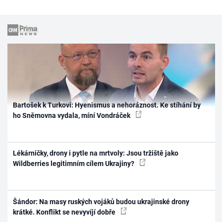
Bartošek k Turkovi: Hyenismus a nehoráznost. Ke stíhání by
ho Sněmovna vydala, míní Vondráček
Lékárničky, drony i pytle na mrtvoly: Jsou tržiště jako
Wildberries legitimním cílem Ukrajiny?
Šándor: Na masy ruských vojáků budou ukrajinské drony
krátké. Konflikt se nevyvíjí dobře