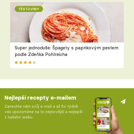
TĚSTOVINY
Super jednoduše: Špagety s paprikovým pestem
podle Zdeňka Pohlreicha
Nejlepší recepty e-mailem
Zanechte nám svůj e-mail a až 5x týdně
vás upozorníme na to nejnovější a nejlepší
z našeho webu.