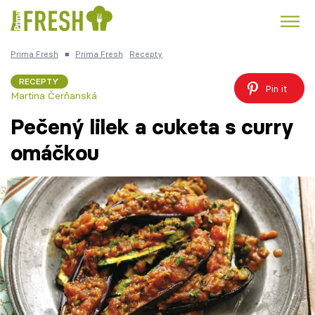
Prima Fresh
■
Prima Fresh
Recepty
Kuře
Polévky k večeři
Rychlé večeře
Trendy:
RECEPTY
Pin it
Martina Čerňanská
Česká kuchyně
Čokoláda
Pečený lilek a cuketa s curry
omáčkou
Témata
Recepty
Články
TV Program