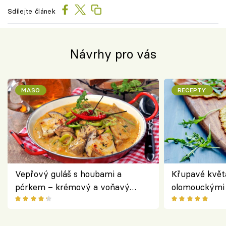
Sdílejte článek
Návrhy pro vás
MASO
RECEPTY
Vepřový guláš s houbami a
Křupavé květ
pórkem – krémový a voňavý
olomouckými 
pokrm z jednoho hrnce
bezlepkový o
českým sýre