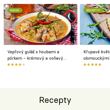
MASO
RECEPTY
Vepřový guláš s houbami a
Křupavé květ
pórkem – krémový a voňavý
olomouckými 
pokrm z jednoho hrnce
bezlepkový o
českým sýre
Recepty