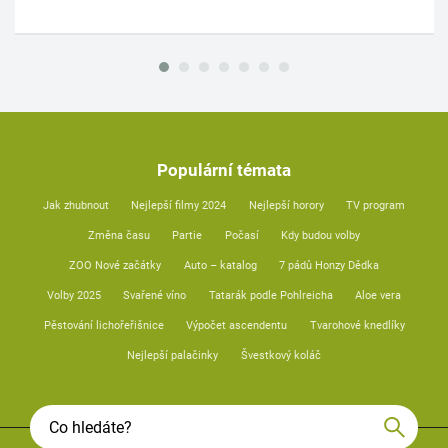
Populární témata
Jak zhubnout
Nejlepší filmy 2024
Nejlepší horory
TV program
Změna času
Partie
Počasí
Kdy budou volby
ZOO Nové začátky
Auto – katalog
7 pádů Honzy Dědka
Volby 2025
Svařené víno
Tatarák podle Pohlreicha
Aloe vera
Pěstování lichořeřišnice
Výpočet ascendentu
Tvarohové knedlíky
Nejlepší palačinky
Švestkový koláč