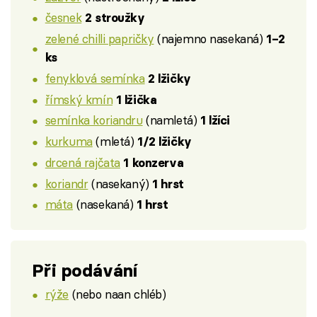
česnek
2 stroužky
zelené chilli papričky
(najemno nasekaná)
1–2
ks
fenyklová semínka
2 lžičky
římský kmín
1 lžička
semínka koriandru
(namletá)
1 lžíci
kurkuma
(mletá)
1/2 lžičky
drcená rajčata
1 konzerva
koriandr
(nasekaný)
1 hrst
máta
(nasekaná)
1 hrst
Při podávání
rýže
(nebo naan chléb)