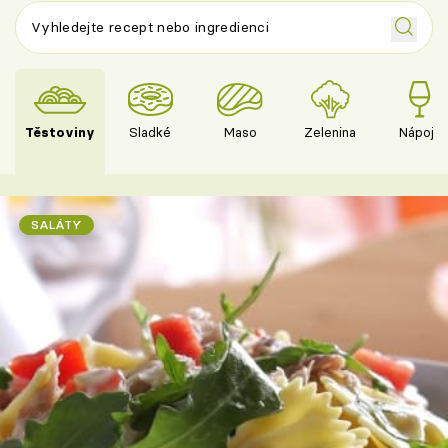
Těstoviny
Sladké
Maso
Zelenina
Nápoje
SALÁTY