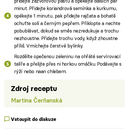
přidejte zázvorovou pastu a opékejte dalších pár
minut. Přidejte koriandrová semínka a kurkumu,
opékejte 1 minutu, pak přidejte rajčata a bohatě
ochuťte solí a černým pepřem. Přiklopte a nechte
pobublávat, dokud se směs nezredukuje a trochu
nezhoustne. Přidejte trochu vody, když zhoustne
příliš. Vmíchejte čerstvé bylinky.
Rozdělte opečenou zeleninu na ohřáté servírovací
talíře a přelijte přes ni horkou omáčku. Podávejte s
rýží nebo naan chlebem.
Zdroj receptu
Martina Čerňanská
Vstoupit do diskuze