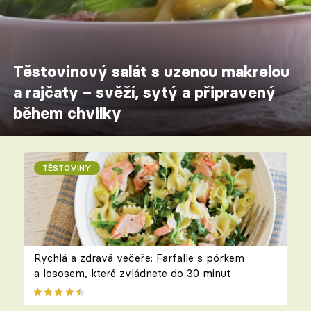
Těstovinový salát s uzenou makrelou
a rajčaty – svěží, sytý a připravený
během chvilky
TĚSTOVINY
Rychlá a zdravá večeře: Farfalle s pórkem
a lososem, které zvládnete do 30 minut