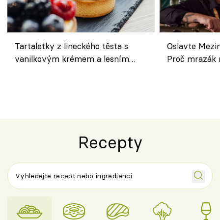
Tartaletky z lineckého těsta s
Oslavte Mezin
vanilkovým krémem a lesním
Proč mrazák n
ovocem podle Bread Society
horku vsadit 
Recepty