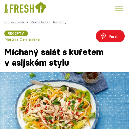
Prima Fresh
■
Prima Fresh
Recepty
Kuře
Polévky k večeři
Rychlé večeře
Trendy:
RECEPTY
Pin it
Martina Čerňanská
Česká kuchyně
Čokoláda
Míchaný salát s kuřetem
v asijském stylu
Témata
Recepty
Články
TV Program