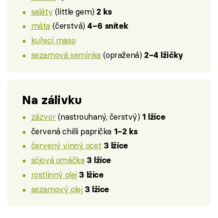
saláty
(little gem)
2 ks
máta
(čerstvá)
4–6 snítek
kuřecí maso
sezamová semínka
(opražená)
2–4 lžičky
Na zálivku
zázvor
(nastrouhaný, čerstvý)
1 lžíce
červená chilli paprička
1–2 ks
červený vinný ocet
3 lžíce
sójová omáčka
3 lžíce
rostlinný olej
3 lžíce
sezamový olej
3 lžíce