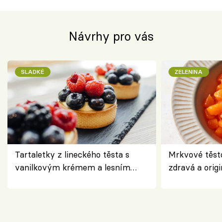
Návrhy pro vás
SLADKÉ
ZELENINA
Tartaletky z lineckého těsta s
Mrkvové těst
vanilkovým krémem a lesním
zdravá a origi
ovocem podle Bread Society
klasiky