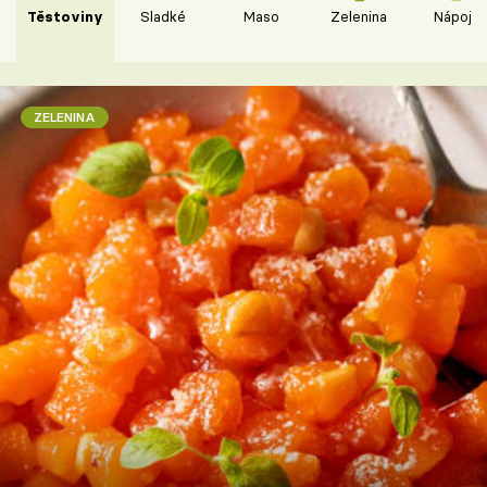
Těstoviny
Sladké
Maso
Zelenina
Nápoje
ZELENINA