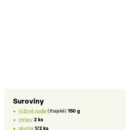
Suroviny
rýžové nudle
(thajské)
150 g
mrkev
2 ks
okurka
1/2 ks