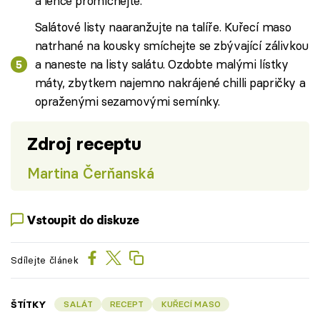
a lehce promíchejte.
Salátové listy naaranžujte na talíře. Kuřecí maso
natrhané na kousky smíchejte se zbývající zálivkou
a naneste na listy salátu. Ozdobte malými lístky
máty, zbytkem najemno nakrájené chilli papričky a
opraženými sezamovými semínky.
Zdroj receptu
Martina Čerňanská
Vstoupit do diskuze
Sdílejte článek
ŠTÍTKY
SALÁT
RECEPT
KUŘECÍ MASO