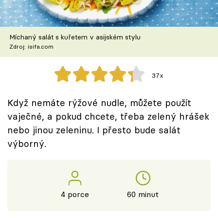
Škola vaření
Recepty z TV
Míchaný salát s kuřetem v asijském stylu
Zdroj: isifa.com
Speciál: Cuketa
37x
Těhotnej kuchař
Když nemáte rýžové nudle, můžete použít
Sledujte prima+
vaječné, a pokud chcete, třeba zelený hrášek
nebo jinou zeleninu. I přesto bude salát
Přihlášení
výborný.
Sledujte nás
4 porce
60 minut