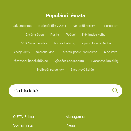
Populární témata
Jak zhubnout
Nejlepší filmy 2024
Nejlepší horory
TV program
Změna času
Partie
Počasí
Kdy budou volby
ZOO Nové začátky
Auto – katalog
7 pádů Honzy Dědka
Volby 2025
Svařené víno
Tatarák podle Pohlreicha
Aloe vera
Pěstování lichořeřišnice
Výpočet ascendentu
Tvarohové knedlíky
Nejlepší palačinky
Švestkový koláč
O FTV Prima
Management
Volná místa
Press