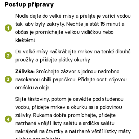
Postup přípravy
Nudle dejte do velké mísy a přelijte je vařící vodou
tak, aby byly zakryty. Nechte je stát 15 minut a
občas je promíchejte velkou vidličkou nebo
kleštěmi.
Do velké mísy naškrábejte mrkev na tenké dlouhé
proužky a přidejte plátky okurky.
Smíchejte zázvor s jednou nadrobno
Zálivka:
nasekanou chilli papričkou. Přidejte ocet, sójovou
omáčku a oleje.
Slijte těstoviny, potom je osvěžte pod studenou
vodou, přidejte mrkev a okurku asi s polovinou
zálivky. Rukama dobře promíchejte, přidejte
natrhané vnější listy salátu a srdíčka salátu
nakrájená na čtvrtky a natrhané větší lístky máty