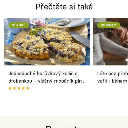
Přečtěte si také
SLADKÉ
NOVINKY
Jednoduchý borůvkový koláč s
Léto bez přeh
drobenkou – vláčný moučník plný
vařit i během
ovoce