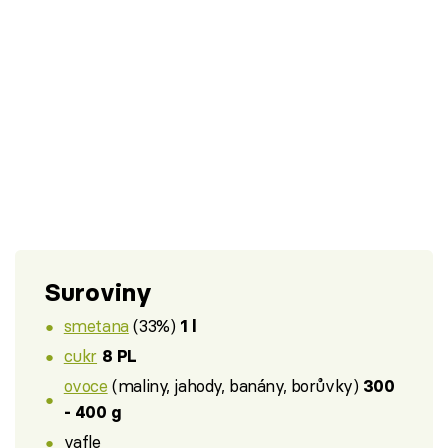
Suroviny
smetana
(33%)
1 l
cukr
8 PL
ovoce
(maliny, jahody, banány, borůvky)
300
- 400 g
vafle