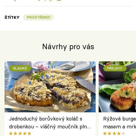
ŠTÍTKY
PROSTŘENO!
Návrhy pro vás
SLADKÉ
PŘÍLOHY
Jednoduchý borůvkový koláč s
Rýžové burge
drobenkou – vláčný moučník plný
masem a mrk
ovoce
salátem – leh