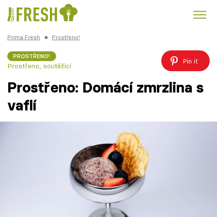
Prima Fresh
■
Prostřeno!
Kuře
Polévky k večeři
Rychlé večeře
Trendy:
PROSTŘENO!
Pin it
Prostřeno, soutěžící
Česká kuchyně
Čokoláda
Prostřeno: Domácí zmrzlina s
vaflí
Témata
Recepty
Články
TV Program