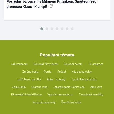
Poslední rozloučení s Milanem Knížákem: Smuteční řec
pronesou Klaus i Klempíř
Populární témata
Jak zhubnout
Nejlepší filmy 2024
Nejlepší horory
TV program
Změna času
Partie
Počasí
Kdy budou volby
ZOO Nové začátky
Auto – katalog
7 pádů Honzy Dědka
Volby 2025
Svařené víno
Tatarák podle Pohlreicha
Aloe vera
Pěstování lichořeřišnice
Výpočet ascendentu
Tvarohové knedlíky
Nejlepší palačinky
Švestkový koláč