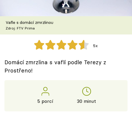
Škola vaření
Recepty z TV
Vafle s domácí zmrzlinou
Zdroj: FTV Prima
Speciál: Cuketa
5x
Těhotnej kuchař
Domácí zmrzlina s vaflí podle Terezy z
Sledujte prima+
Prostřeno!
Přihlášení
5 porcí
30 minut
Sledujte nás