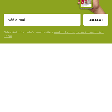
ODESLAT
Odesláním formuláře souhlasíte s
podmínkami zpracování osobních
údajů