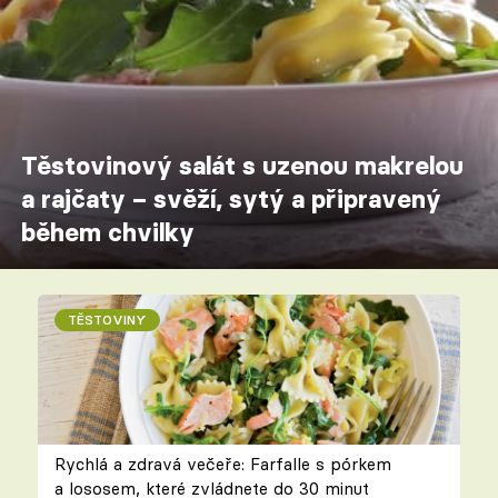
Těstovinový salát s uzenou makrelou
a rajčaty – svěží, sytý a připravený
během chvilky
TĚSTOVINY
Rychlá a zdravá večeře: Farfalle s pórkem
a lososem, které zvládnete do 30 minut