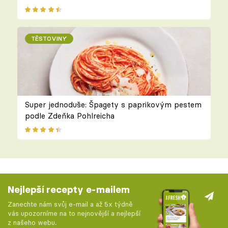
TĚSTOVINY
Super jednoduše: Špagety s paprikovým pestem
podle Zdeňka Pohlreicha
Nejlepší recepty e-mailem
Zanechte nám svůj e-mail a až 5x týdně
vás upozorníme na to nejnovější a nejlepší
z našeho webu.