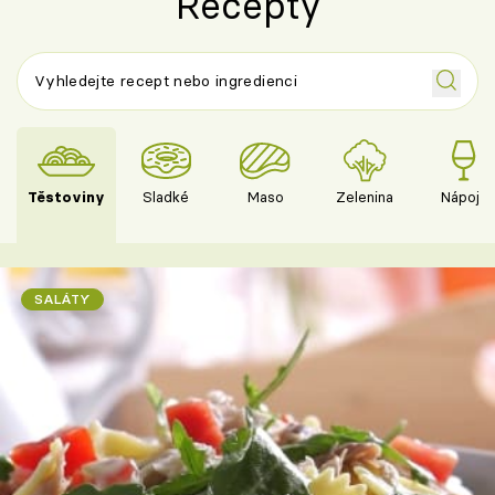
Recepty
Těstoviny
Sladké
Maso
Zelenina
Nápoje
SALÁTY