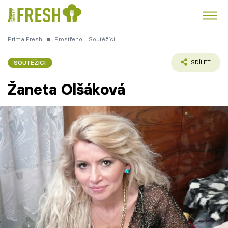
Prima Fresh
■
Prostřeno!
Soutěžící
Kuře
Polévky k večeři
Rychlé večeře
Trendy:
SOUTĚŽÍCÍ
SDÍLET
Česká kuchyně
Čokoláda
Žaneta Olšáková
Témata
Recepty
Články
TV Program