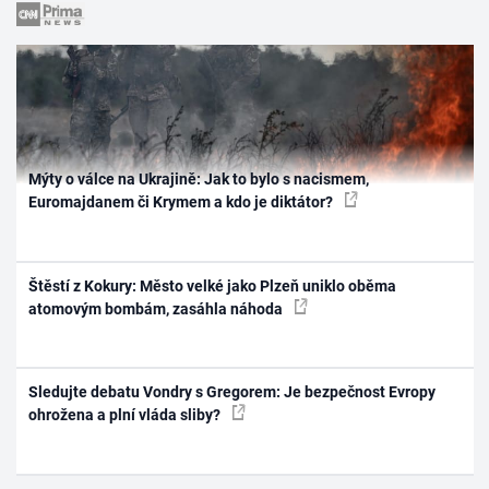
Mýty o válce na Ukrajině: Jak to bylo s nacismem,
Euromajdanem či Krymem a kdo je diktátor?
Štěstí z Kokury: Město velké jako Plzeň uniklo oběma
atomovým bombám, zasáhla náhoda
Sledujte debatu Vondry s Gregorem: Je bezpečnost Evropy
ohrožena a plní vláda sliby?