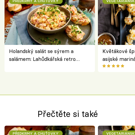
PŘEDKRMY A CHUŤOVKY
VEGETARIÁNSK
Holandský salát se sýrem a
Květákové šp
salámem: Lahůdkářská retro
asijské marin
klasika, která chutná stejně skvěle
chuťovka z gr
jako dřív
Přečtěte si také
PŘEDKRMY A CHUŤOVKY
VEGETARIÁNSK