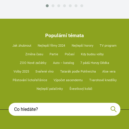
Populární témata
Jak zhubnout
Nejlepší filmy 2024
Nejlepší horory
TV program
Změna času
Partie
Počasí
Kdy budou volby
ZOO Nové začátky
Auto – katalog
7 pádů Honzy Dědka
Volby 2025
Svařené víno
Tatarák podle Pohlreicha
Aloe vera
Pěstování lichořeřišnice
Výpočet ascendentu
Tvarohové knedlíky
Nejlepší palačinky
Švestkový koláč