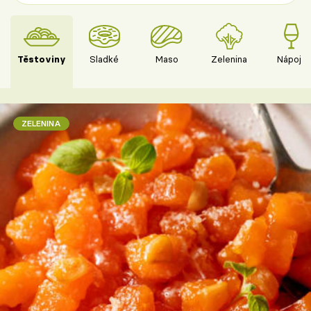
Těstoviny
Sladké
Maso
Zelenina
Nápoje
ZELENINA