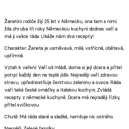
Žanetini rodiče žijí 25 let v Německu, ona tam s nimi
žila zhruba tři roky. Německou kuchyni dodnes vaří a
má ji velice ráda. Ukáže nám dva recepty!
Charakter: Žaneta je usměvavá, milá, vstřícná, obětavá,
upřímná.
Vztah k vaření: Vaří od mládí, doma si její dcera a přítel
potrpí každý den na teplé jídlo. Nejraději vaří zdravou
stravu, upřednostňuje čerstvou zeleninu a ovoce. Ráda
vaří také české omáčky a italskou kuchyni. Zvládá
recepty z německé kuchyně. Dcera má nejraději řízky,
přítel svíčkovou.
Chutě: Má ráda slané a sladké, nemiluje nic ostrého.
Nesnáší: Zelené fazolky.