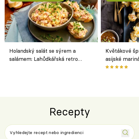
Holandský salát se sýrem a
Květákové šp
salámem: Lahůdkářská retro
asijské marin
klasika, která chutná stejně skvěle
chuťovka z gr
jako dřív
Recepty