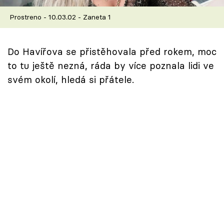
Škola vaření
Prostreno - 10.03.02 - Zaneta 1
Recepty z TV
Do Havířova se přistěhovala před rokem, moc
Speciál: Cuketa
to tu ještě nezná, ráda by více poznala lidi ve
svém okolí, hledá si přátele.
Těhotnej kuchař
Sledujte prima+
Přihlášení
Sledujte nás