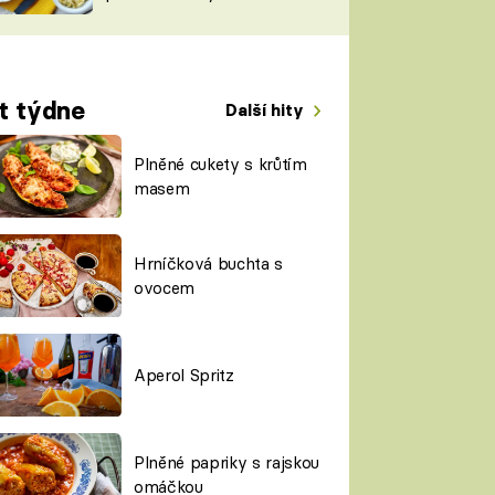
TORKY
ESH
t týdne
Další hity
Plněné cukety s krůtím
masem
Hrníčková buchta s
ovocem
Aperol Spritz
Plněné papriky s rajskou
omáčkou