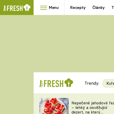
Menu
Recepty
Články
T
Oblíbené
Přílohy
recepty
HRANOLKY
HOUBY
KNEDLÍKY
DÝNĚ
KAŠE
RYCHLOVKY
Trendy:
Kuř
Populární
Videorecept
Nepečené jahodové ře
– lehký a osvěžující
kuchaři
dezert, na který
TEĎ VAŘÍ ŠÉF!