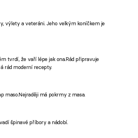
ky, výlety a veteráni. Jeho velkým koníčkem je
m tvrdí, že vaří lépe jak ona.Rád připravuje
 Má rád moderní recepty.
lap maso.Nejraději má pokrmy z masa.
adí špinavé příbory a nádobí.