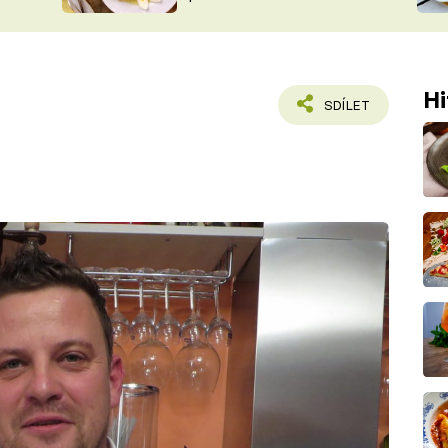
ŠÉFREDAK
VYCHYTÁVKY
SOUTĚŽ FR
NA NÁKUPECH
ČASOPIS
Hi
SDÍLET