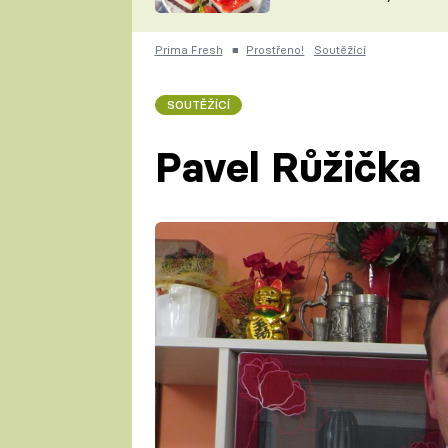
nepotřebujete troubu
ZDENĚK
ČESKO NA TALÍŘI
POHLREICH
Prima Fresh
■
Prostřeno!
Soutěžící
KAROLÍNA,
JAROSLAV SAPÍK
DOMÁCÍ
SOUTĚŽÍCÍ
KUCHAŘKA
KAROLÍNA
KAMBERSKÁ
Pavel Růžička