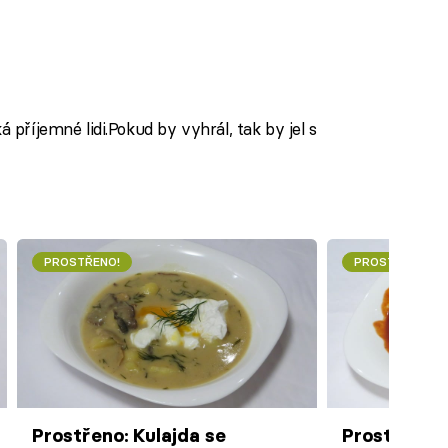
á příjemné lidi.Pokud by vyhrál, tak by jel s
PROSTŘENO!
PROSTŘENO!
Prostřeno: Kulajda se
Prostřeno: 