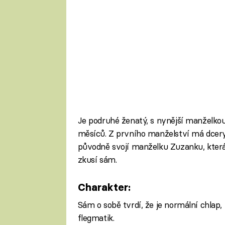
Je podruhé ženatý, s nynější manželk
měsíců. Z prvního manželství má dcery 
původně svojí manželku Zuzanku, která a
zkusí sám.
Charakter:
Sám o sobě tvrdí, že je normální chlap,
flegmatik.