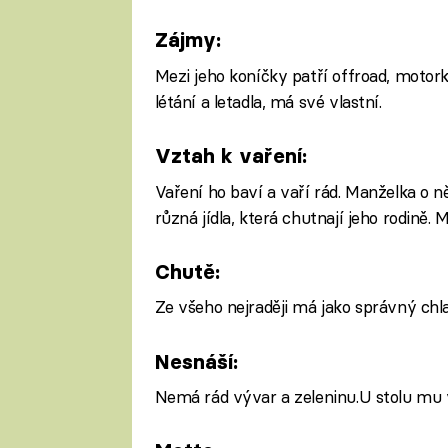
Zájmy:
Mezi jeho koníčky patří offroad, motor
létání a letadla, má své vlastní.
Vztah k vaření:
Vaření ho baví a vaří rád. Manželka o ně
různá jídla, která chutnají jeho rodině.
Chutě:
Ze všeho nejraději má jako správný ch
Nesnáší:
Nemá rád vývar a zeleninu.U stolu mu v