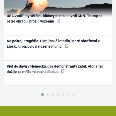
USA vystřílely většinu klíčových raket, tvrdí CNN. Trump se
ostře ohradil, hrozí i vězením
Na pokraji tragédie: Ukrajinské letadlo, které ohrožoval v
Lipsku dron, bylo naložené municí
Vjel do davu v Německu, dva demonstranty zabil. Afghánec
dožije za mřížemi, rozhodl soud