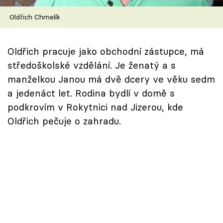
Škola vaření
Oldřich Chmelík
Recepty z TV
Oldřich pracuje jako obchodní zástupce, má
Speciál: Cuketa
středoškolské vzdělání. Je ženatý a s
manželkou Janou má dvě dcery ve věku sedm
Těhotnej kuchař
a jedenáct let. Rodina bydlí v domě s
podkrovím v Rokytnici nad Jizerou, kde
Sledujte prima+
Oldřich pečuje o zahradu.
Přihlášení
Sledujte nás