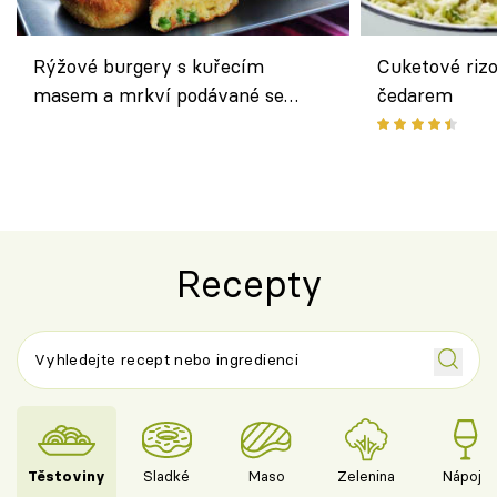
Rýžové burgery s kuřecím
Cuketové rizo
masem a mrkví podávané se
čedarem
salátem – lehká a chutná večeře
Recepty
Těstoviny
Sladké
Maso
Zelenina
Nápoje