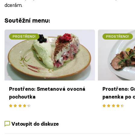
dcerám.
Soutěžní menu:
PROSTŘENO!
PROSTŘENO!
Prostřeno: Smetanová ovocná
Prostřeno: G
pochoutka
panenka po c
šťouchaným
Vstoupit do diskuze