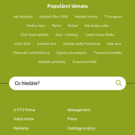
Populární témata
Jak zhubnout
Nejlepší filmy 2024
Nejlepší horory
TV program
Změna času
Partie
Počasí
Kdy budou volby
ZOO Nové začátky
Auto – katalog
7 pádů Honzy Dědka
Volby 2025
Svařené víno
Tatarák podle Pohlreicha
Aloe vera
Pěstování lichořeřišnice
Výpočet ascendentu
Tvarohové knedlíky
Nejlepší palačinky
Švestkový koláč
O FTV Prima
Management
Volná místa
Press
Reklama
Castingy a výzvy