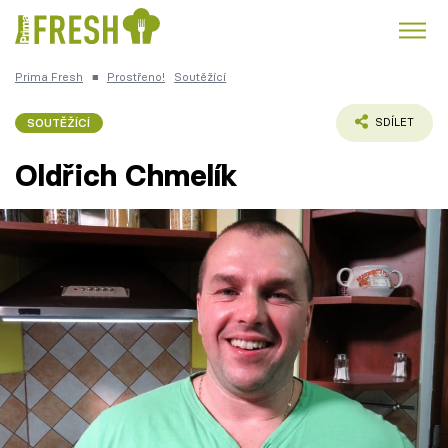
Prima Fresh
■
Prostřeno!
Soutěžící
Kuře
Polévky k večeři
Rychlé večeře
Trendy:
SOUTĚŽÍCÍ
SDÍLET
Česká kuchyně
Čokoláda
Oldřich Chmelík
Témata
Recepty
Články
TV Program