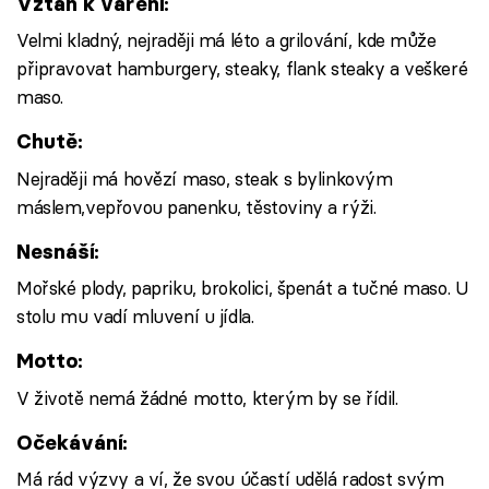
Vztah k vaření:
Velmi kladný, nejraději má léto a grilování, kde může
připravovat hamburgery, steaky, flank steaky a veškeré
maso.
Chutě:
Nejraději má hovězí maso, steak s bylinkovým
máslem,vepřovou panenku, těstoviny a rýži.
Nesnáší:
Mořské plody, papriku, brokolici, špenát a tučné maso. U
stolu mu vadí mluvení u jídla.
Motto:
V životě nemá žádné motto, kterým by se řídil.
Očekávání:
Má rád výzvy a ví, že svou účastí udělá radost svým