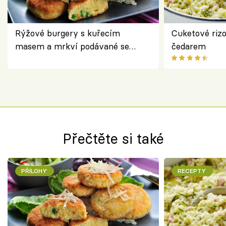
Rýžové burgery s kuřecím
Cuketové rizo
masem a mrkví podávané se
čedarem
salátem – lehká a chutná večeře
Přečtěte si také
PŘÍLOHY
RECEPTY