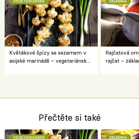
VEGETARIÁNSKÉ
ZELENINA
Květákové špízy se sezamem v
Rajčatová om
asijské marinádě – vegetariánská
rajčat – zákla
chuťovka z grilu
Přečtěte si také
VEGETARIÁNSKÉ
ZELENINA