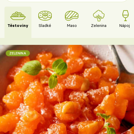
Těstoviny
Sladké
Maso
Zelenina
Nápoje
ZELENINA