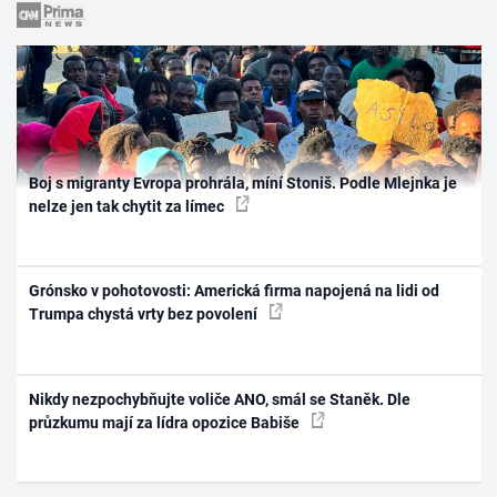
Boj s migranty Evropa prohrála, míní Stoniš. Podle Mlejnka je
nelze jen tak chytit za límec
Grónsko v pohotovosti: Americká firma napojená na lidi od
Trumpa chystá vrty bez povolení
Nikdy nezpochybňujte voliče ANO, smál se Staněk. Dle
průzkumu mají za lídra opozice Babiše