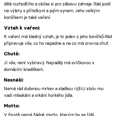
dělá rozhodčího a občas si pro zábavu zahraje. Rád jezdí
na výlety s přítelkyní a jejím synem. Jeho velkým
koníčkem je také vaření.
Vztah k vaření:
K vaření má kladný vztah, je to jeden z jeho koníčků.Rád
připravuje vše, co ho napadne a na co má zrovna chuť.
Chutě:
Jí vše, není vybíravý. Nejraději má svíčkovou s
domácím knedlíkem.
Nesnáší:
Nemá rád dušenou mrkev a sladkou rýži.U stolu mu
vadí mlaskání a srkání horkého jídla.
Motto:
V životě nemá žádné motto, kterým by se řídil.