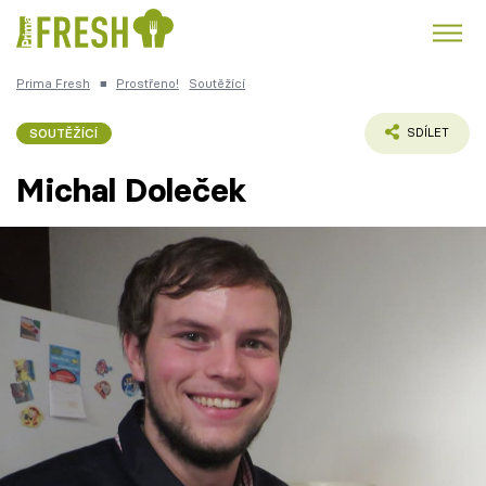
Prima Fresh
■
Prostřeno!
Soutěžící
Kuře
Polévky k večeři
Rychlé večeře
Trendy:
SOUTĚŽÍCÍ
SDÍLET
Česká kuchyně
Čokoláda
Michal Doleček
Témata
Recepty
Články
TV Program