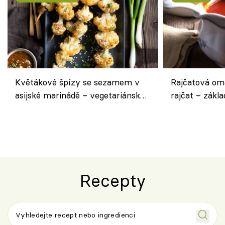
Květákové špízy se sezamem v
Rajčatová om
asijské marinádě – vegetariánská
rajčat – zákla
chuťovka z grilu
Recepty