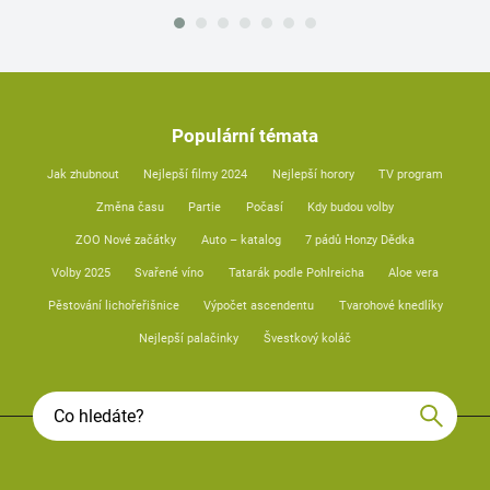
Populární témata
Jak zhubnout
Nejlepší filmy 2024
Nejlepší horory
TV program
Změna času
Partie
Počasí
Kdy budou volby
ZOO Nové začátky
Auto – katalog
7 pádů Honzy Dědka
Volby 2025
Svařené víno
Tatarák podle Pohlreicha
Aloe vera
Pěstování lichořeřišnice
Výpočet ascendentu
Tvarohové knedlíky
Nejlepší palačinky
Švestkový koláč