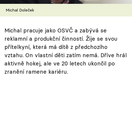
Škola vaření
Michal Doleček
Recepty z TV
Michal pracuje jako OSVČ a zabývá se
Speciál: Cuketa
reklamní a produkční činností. Žije se svou
přítelkyní, která má dítě z předchozího
Těhotnej kuchař
vztahu. On vlastní děti zatím nemá. Dříve hrál
aktivně hokej, ale ve 20 letech ukončil po
Sledujte prima+
zranění ramene kariéru.
Přihlášení
Sledujte nás