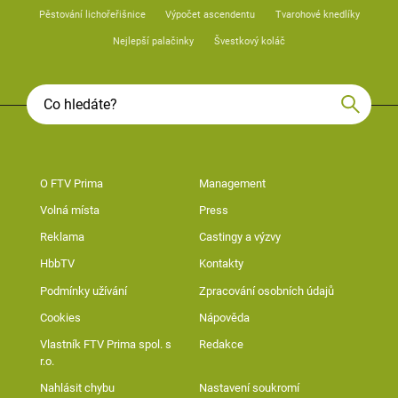
Pěstování lichořeřišnice
Výpočet ascendentu
Tvarohové knedlíky
Nejlepší palačinky
Švestkový koláč
O FTV Prima
Management
Volná místa
Press
Reklama
Castingy a výzvy
HbbTV
Kontakty
Podmínky užívání
Zpracování osobních údajů
Cookies
Nápověda
Vlastník FTV Prima spol. s
Redakce
r.o.
Nahlásit chybu
Nastavení soukromí