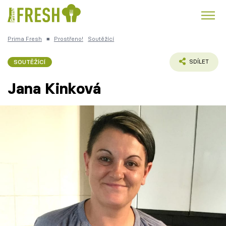
Prima Fresh
■
Prostřeno!
Soutěžící
Kuře
Polévky k večeři
Rychlé večeře
Trendy:
SOUTĚŽÍCÍ
SDÍLET
Česká kuchyně
Čokoláda
Jana Kinková
Témata
Recepty
Články
TV Program