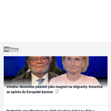
Vondra: Nesmíme působit jako magnet na migranty. Konečná
se opřela do Evropské komise
Podmínka pro Ukrajince za útok zápalnou lahví na dům s