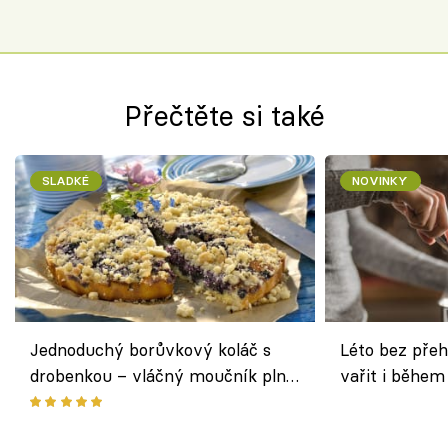
Přečtěte si také
SLADKÉ
NOVINKY
Jednoduchý borůvkový koláč s
Léto bez přeh
drobenkou – vláčný moučník plný
vařit i během
ovoce