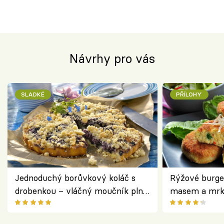
Návrhy pro vás
SLADKÉ
PŘÍLOHY
Jednoduchý borůvkový koláč s
Rýžové burge
drobenkou – vláčný moučník plný
masem a mrk
ovoce
salátem – leh