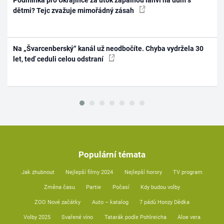
dětmi? Tejc zvažuje mimořádný zásah
Na „Švarcenberský“ kanál už neodbočíte. Chyba vydržela 30
let, teď ceduli celou odstraní
Populární témata
Jak zhubnout
Nejlepší filmy 2024
Nejlepší horory
TV program
Změna času
Partie
Počasí
Kdy budou volby
ZOO Nové začátky
Auto – katalog
7 pádů Honzy Dědka
Volby 2025
Svařené víno
Tatarák podle Pohlreicha
Aloe vera