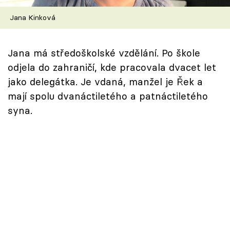
Škola vaření
Jana Kinková
Recepty z TV
Jana má středoškolské vzdělání. Po škole
Speciál: Cuketa
odjela do zahraničí, kde pracovala dvacet let
jako delegátka. Je vdaná, manžel je Řek a
Těhotnej kuchař
mají spolu dvanáctiletého a patnáctiletého
syna.
Sledujte prima+
Přihlášení
Sledujte nás