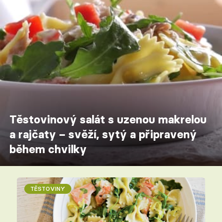
Těstovinový salát s uzenou makrelou
a rajčaty – svěží, sytý a připravený
během chvilky
TĚSTOVINY