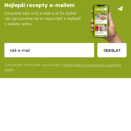
Nejlepší recepty e-mailem
Zanechte nám svůj e-mail a až 5x týdně
vás upozorníme na to nejnovější a nejlepší
z našeho webu.
ODESLAT
Odesláním formuláře souhlasíte s
podmínkami zpracování osobních
údajů