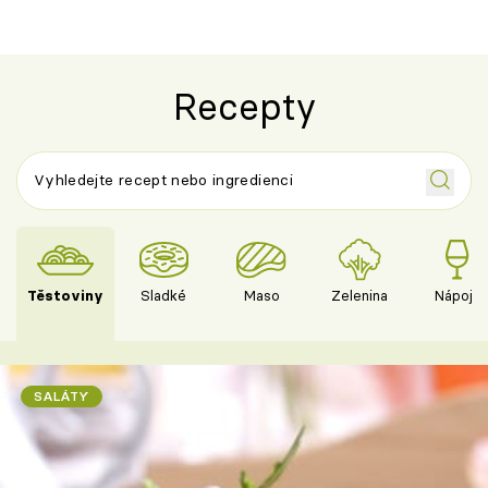
Recepty
Těstoviny
Sladké
Maso
Zelenina
Nápoje
SALÁTY