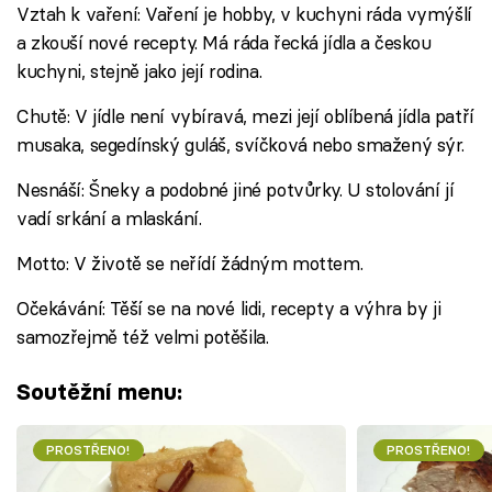
Vztah k vaření: Vaření je hobby, v kuchyni ráda vymýšlí
a zkouší nové recepty. Má ráda řecká jídla a českou
kuchyni, stejně jako její rodina.
Chutě: V jídle není vybíravá, mezi její oblíbená jídla patří
musaka, segedínský guláš, svíčková nebo smažený sýr.
Nesnáší: Šneky a podobné jiné potvůrky. U stolování jí
vadí srkání a mlaskání.
Motto: V životě se neřídí žádným mottem.
Očekávání: Těší se na nové lidi, recepty a výhra by ji
samozřejmě též velmi potěšila.
Soutěžní menu:
PROSTŘENO!
PROSTŘENO!