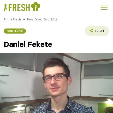
Prima Fresh
■
Prostřeno!
Soutěžící
Kuře
Polévky k večeři
Rychlé večeře
Trendy:
SOUTĚŽÍCÍ
SDÍLET
Česká kuchyně
Čokoláda
Daniel Fekete
Témata
Recepty
Články
TV Program