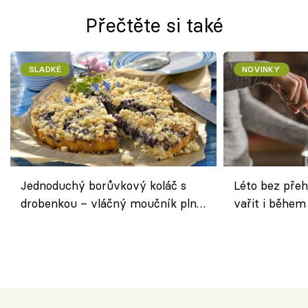
Přečtěte si také
SLADKÉ
NOVINKY
Jednoduchý borůvkový koláč s
Léto bez přeh
drobenkou – vláčný moučník plný
vařit i během
ovoce