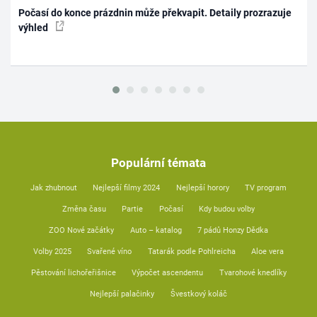
Počasí do konce prázdnin může překvapit. Detaily prozrazuje
výhled
Populární témata
Jak zhubnout
Nejlepší filmy 2024
Nejlepší horory
TV program
Změna času
Partie
Počasí
Kdy budou volby
ZOO Nové začátky
Auto – katalog
7 pádů Honzy Dědka
Volby 2025
Svařené víno
Tatarák podle Pohlreicha
Aloe vera
Pěstování lichořeřišnice
Výpočet ascendentu
Tvarohové knedlíky
Nejlepší palačinky
Švestkový koláč