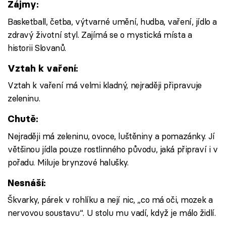
Zájmy:
Basketball, četba, výtvarné umění, hudba, vaření, jídlo a
zdravý životní styl. Zajímá se o mystická místa a
historii Slovanů.
Vztah k vaření:
Vztah k vaření má velmi kladný, nejraději připravuje
zeleninu.
Chutě:
Nejraději má zeleninu, ovoce, luštěniny a pomazánky. Jí
většinou jídla pouze rostlinného původu, jaká připraví i v
pořadu. Miluje brynzové halušky.
Nesnáší:
Škvarky, párek v rohlíku a nejí nic, „co má oči, mozek a
nervovou soustavu“. U stolu mu vadí, když je málo židlí.