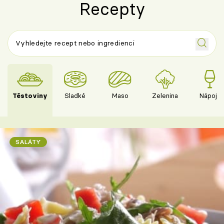
Recepty
Těstoviny
Sladké
Maso
Zelenina
Nápoje
SALÁTY