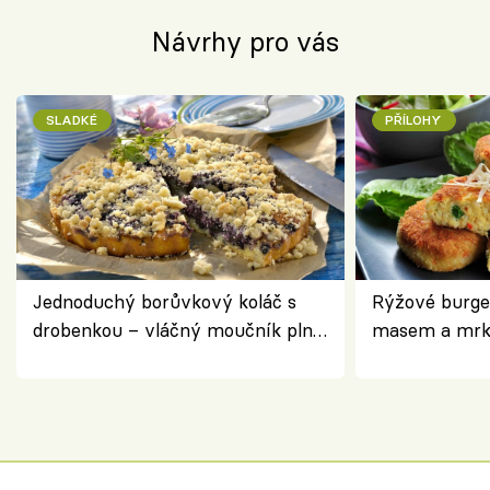
Návrhy pro vás
SLADKÉ
PŘÍLOHY
Jednoduchý borůvkový koláč s
Rýžové burge
drobenkou – vláčný moučník plný
masem a mrk
ovoce
salátem – leh