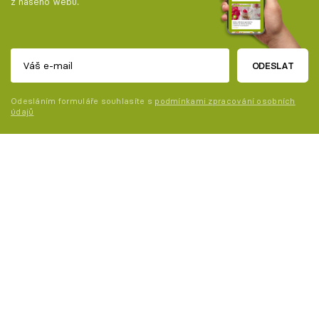
z našeho webu.
ODESLAT
Odesláním formuláře souhlasíte s
podmínkami zpracování osobních
údajů