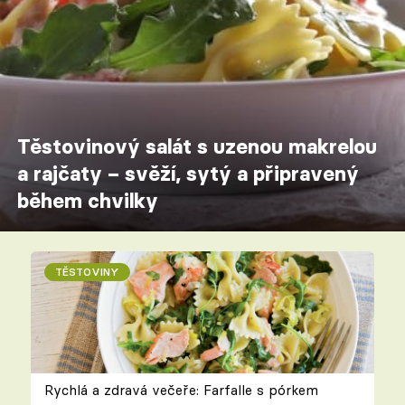
Těstovinový salát s uzenou makrelou
a rajčaty – svěží, sytý a připravený
během chvilky
TĚSTOVINY
Rychlá a zdravá večeře: Farfalle s pórkem