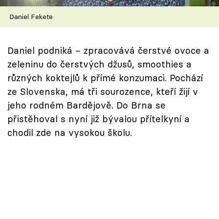
Škola vaření
Daniel Fekete
Recepty z TV
Daniel podniká – zpracovává čerstvé ovoce a
Speciál: Cuketa
zeleninu do čerstvých džusů, smoothies a
různých koktejlů k přímé konzumaci. Pochází
Těhotnej kuchař
ze Slovenska, má tři sourozence, kteří žijí v
jeho rodném Bardějově. Do Brna se
Sledujte prima+
přistěhoval s nyní již bývalou přítelkyní a
chodil zde na vysokou školu.
Přihlášení
Sledujte nás