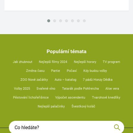
Populární témata
Jak zhubnout
Nejlepší filmy 2024
Nejlepší horory
TV program
Změna času
Partie
Počasí
Kdy budou volby
ZOO Nové začátky
Auto – katalog
7 pádů Honzy Dědka
Volby 2025
Svařené víno
Tatarák podle Pohlreicha
Aloe vera
Pěstování lichořeřišnice
Výpočet ascendentu
Tvarohové knedlíky
Nejlepší palačinky
Švestkový koláč