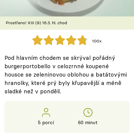
Škola vaření
Recepty z TV
Prostřeno! XIII (9) 16.3. hl. chod
Speciál: Cuketa
100x
Těhotnej kuchař
Pod hlavním chodem se skrýval pořádný
Sledujte prima+
burgerportobello v celozrnné koupené
housce se zeleninovou oblohou a batátovými
hranolky, které prý byly křupavější a méně
Přihlášení
sladké než v pondělí.
Sledujte nás
5 porcí
60 minut