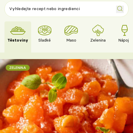
Těstoviny
Sladké
Maso
Zelenina
Nápoje
ZELENINA