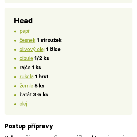
Head
pepř
česnek
1 stroužek
olivový olej
1 lžíce
cibule
1/2 ks
rajče
1 ks
rukola
1 hrst
žemle
5 ks
batát
3-5 ks
olej
Postup přípravy