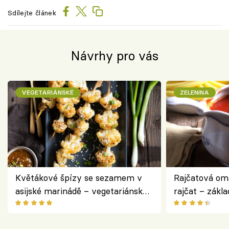
Sdílejte článek
Návrhy pro vás
VEGETARIÁNSKÉ
ZELENINA
Květákové špízy se sezamem v
Rajčatová om
asijské marinádě – vegetariánská
rajčat – zákla
chuťovka z grilu