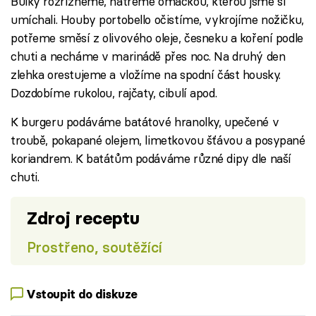
Bulky rozřízneme, natřeme omáčkou, kterou jsme si
umíchali. Houby portobello očistíme, vykrojíme nožičku,
potřeme směsí z olivového oleje, česneku a koření podle
chuti a necháme v marinádě přes noc. Na druhý den
zlehka orestujeme a vložíme na spodní část housky.
Dozdobíme rukolou, rajčaty, cibulí apod.
K burgeru podáváme batátové hranolky, upečené v
troubě, pokapané olejem, limetkovou šťávou a posypané
koriandrem. K batátům podáváme různé dipy dle naší
chuti.
Zdroj receptu
Prostřeno, soutěžící
Vstoupit do diskuze