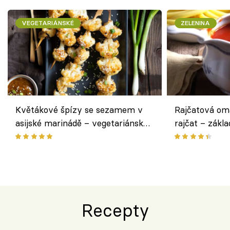
VEGETARIÁNSKÉ
ZELENINA
Květákové špízy se sezamem v
Rajčatová om
asijské marinádě – vegetariánská
rajčat – zákla
chuťovka z grilu
Recepty