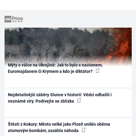
Mýty o válce na Ukrajině: Jak to bylo s nacismem,
Euromajdanem či Krymem a kdo je diktátor?
Nejdetailnější záběry Slunce v historii: Vědci odhalili i
neznámé víry. Podívejte se zblízka
Štěstí z Kokury: Město velké jako Plzeň uniklo oběma
atomovým bombám, zasáhla náhoda