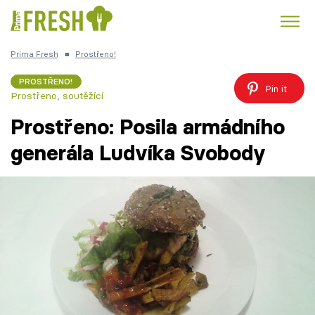
Prima Fresh
■
Prostřeno!
Kuře
Polévky k večeři
Rychlé večeře
Trendy:
PROSTŘENO!
Pin it
Prostřeno, soutěžící
Česká kuchyně
Čokoláda
Prostřeno: Posila armádního
generála Ludvíka Svobody
Témata
Recepty
Články
TV Program