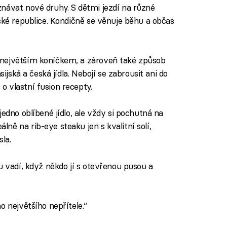
znávat nové druhy. S dětmi jezdí na různé
ské republice. Kondičně se věnuje běhu a občas
 největším koníčkem, a zároveň také způsob
sijská a česká jídla. Nebojí se zabrousit ani do
 vlastní fusion recepty.
jedno oblíbené jídlo, ale vždy si pochutná na
ě na rib-eye steaku jen s kvalitní solí,
la.
u vadí, když někdo jí s otevřenou pusou a
o největšího nepřítele.“