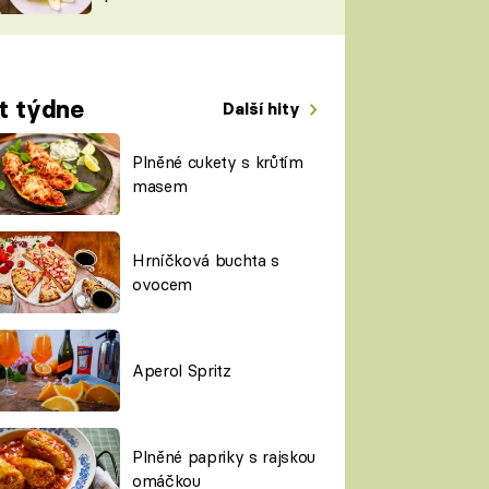
TORKY
ESH
t týdne
Další hity
Plněné cukety s krůtím
masem
Hrníčková buchta s
ovocem
Aperol Spritz
Plněné papriky s rajskou
omáčkou