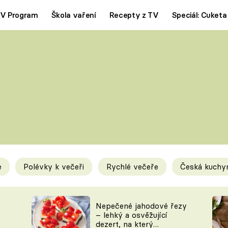
V Program
Škola vaření
Recepty z TV
Speciál: Cuketa
Polévky
Saláty
ČESKÁ KLASIKA
TĚSTOVIN
SILNÉ VÝVARY
SLADKÉ
KRÉMOVÉ
BEZMASÁ J
e
Polévky k večeři
Rychlé večeře
Česká kuchy
y
Tipy a triky
Novink
Nepečené jahodové řezy
– lehký a osvěžující
dezert, na který
KAM ZA JÍDLEM
BLOG