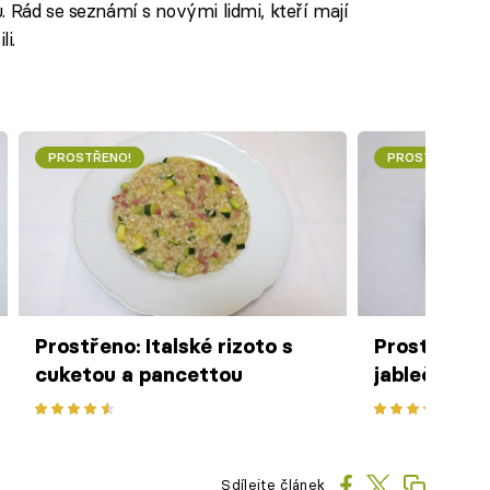
. Rád se seznámí s novými lidmi, kteří mají
i.
PROSTŘENO!
PROSTŘENO!
Prostřeno: Italské rizoto s
Prostřeno: 
cuketou a pancettou
jablečná po
vlašskými 
Sdílejte článek