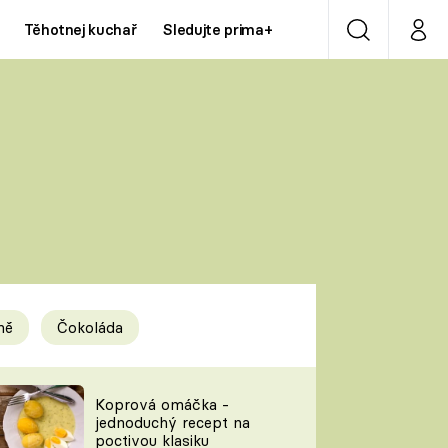
Těhotnej kuchař
Sledujte prima+
Vyhledávání
Můj p
Prima+
Y
CNN Prima NEWS
Prima ZOOM
ÍDLA
Prima LIVING
Prima Ženy
ně
Čokoláda
Prima LAJK
y
Koprová omáčka -
jednoduchý recept na
Sledujte nás
poctivou klasiku