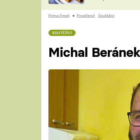
skvělý způsob, jak
ZDENĚK
zpracovat přerostlé
ČESKO NA TALÍŘI
cukety
POHLREICH
Prima Fresh
■
Prostřeno!
Soutěžící
KAROLÍNA,
JAROSLAV SAPÍK
DOMÁCÍ
SOUTĚŽÍCÍ
KUCHAŘKA
KAROLÍNA
KAMBERSKÁ
Michal Beráne