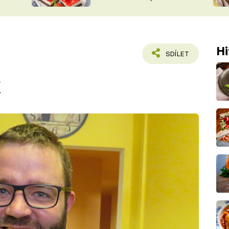
nepotřebujete troubu
ŠÉFREDAK
VYCHYTÁVKY
SOUTĚŽ FR
NA NÁKUPECH
ČASOPIS
Hi
SDÍLET
k