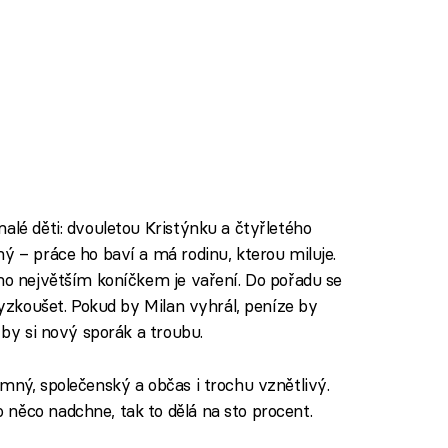
alé děti: dvouletou Kristýnku a čtyřletého
ý – práce ho baví a má rodinu, kterou miluje.
eho největším koníčkem je vaření. Do pořadu se
 vyzkoušet. Pokud by Milan vyhrál, peníze by
 by si nový sporák a troubu.
ímný, společenský a občas i trochu vznětlivý.
něco nadchne, tak to dělá na sto procent.