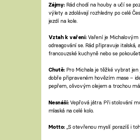
Rád chodí na houby a učí se po
Zájmy:
výlety a zdolávají rozhledny po celé Če
jezdí na kole.
Vaření je Michalovým
Vztah k vaření:
odreagování se. Rád připravuje italská, a
francouzské kuchyně nebo se pokoušet o
Pro Michala je těžké vybrat jen 
Chutě:
dobře připraveném hovězím mase – ideáln
pepřem, olivovým olejem a trochou más
Vepřová játra. Při stolování m
Nesnáší:
mlaská na celé kolo.
„S otevřenou myslí porazíš i toh
Motto: