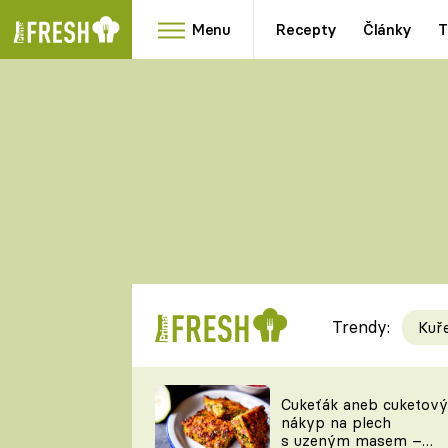
Menu
Recepty
Články
T
Oblíbené
Přílohy
recepty
HRANOLKY
HOUBY
KNEDLÍKY
DÝNĚ
KAŠE
RYCHLOVKY
Trendy:
Kuř
Populární
Videorecept
Cukeťák aneb cuketový
nákyp na plech
kuchaři
s uzeným masem –
TEĎ VAŘÍ ŠÉF!