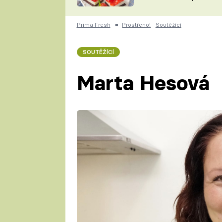
nepotřebujete troubu
ZDENĚK
ČESKO NA TALÍŘI
POHLREICH
Prima Fresh
■
Prostřeno!
Soutěžící
KAROLÍNA,
JAROSLAV SAPÍK
DOMÁCÍ
SOUTĚŽÍCÍ
KUCHAŘKA
KAROLÍNA
KAMBERSKÁ
Marta Hesová