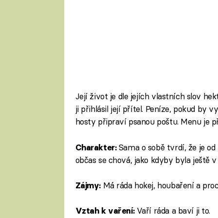
Její život je dle jejích vlastních slov 
ji přihlásil její přítel. Peníze, pokud by
hosty připraví psanou poštu. Menu je př
Sama o sobě tvrdí, že je od
Charakter:
občas se chová, jako kdyby byla ještě v
Má ráda hokej, houbaření a pro
Zájmy:
Vaří ráda a baví ji to.
Vztah k vaření: