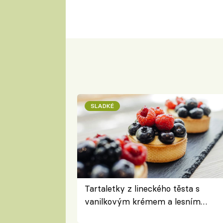
SLADKÉ
Tartaletky z lineckého těsta s
vanilkovým krémem a lesním
ovocem podle Bread Society