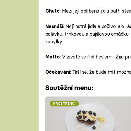
Mezi její oblíbená jídla patří ste
Chutě:
Nejí ostrá jídla a pečivo, ale 
Nesnáší:
polévku, trnkovou a pajšlovou omáčku, 
kobylky.
V životě se řídí heslem: ,,Žiju př
Motto:
Těší se, že bude mít možno
Očekávání:
Soutěžní menu:
PROSTŘENO!