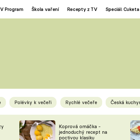
V Program
Škola vaření
Recepty z TV
Speciál: Cuketa
Polévky
Saláty
ČESKÁ KLASIKA
TĚSTOVIN
SILNÉ VÝVARY
SLADKÉ
KRÉMOVÉ
BEZMASÁ J
e
Polévky k večeři
Rychlé večeře
Česká kuchy
y
Tipy a triky
Novink
zy
Koprová omáčka -
jednoduchý recept na
poctivou klasiku
KAM ZA JÍDLEM
BLOG