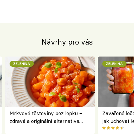
Návrhy pro vás
ZELENINA
ZELENINA
Mrkvové těstoviny bez lepku –
Zavařené lečo
zdravá a originální alternativa
jak uchovat l
klasiky