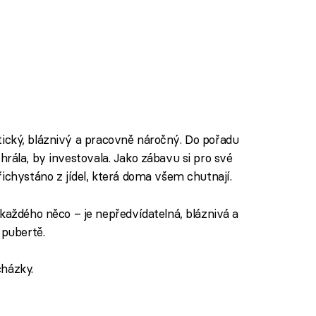
hektický, bláznivý a pracovně náročný. Do pořadu
 vyhrála, by investovala. Jako zábavu si pro své
ichystáno z jídel, která doma všem chutnají.
 každého něco – je nepředvídatelná, bláznivá a
 pubertě.
cházky.