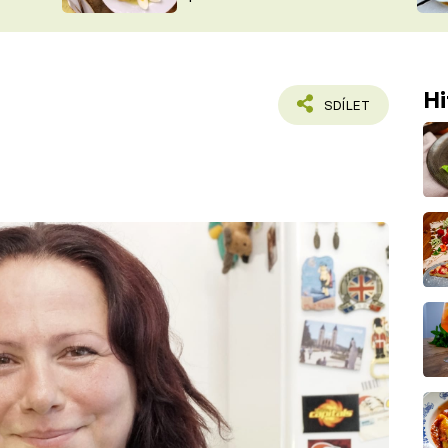
ŠÉFREDAK
VYCHYTÁVKY
SOUTĚŽ FR
NA NÁKUPECH
ČASOPIS
Hi
SDÍLET