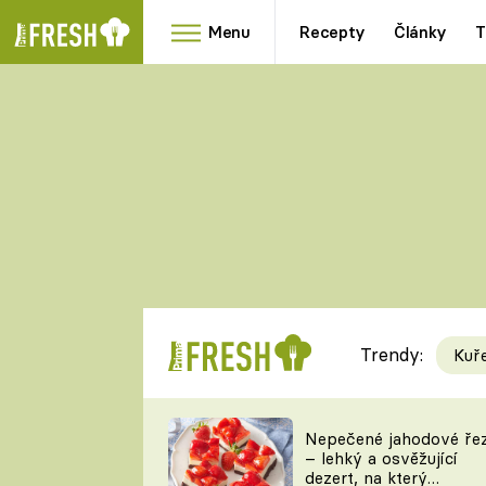
Menu
Recepty
Články
T
Oblíbené
Přílohy
recepty
HRANOLKY
HOUBY
KNEDLÍKY
DÝNĚ
KAŠE
RYCHLOVKY
Trendy:
Kuř
Populární
Videorecept
Nepečené jahodové ře
– lehký a osvěžující
kuchaři
dezert, na který
TEĎ VAŘÍ ŠÉF!