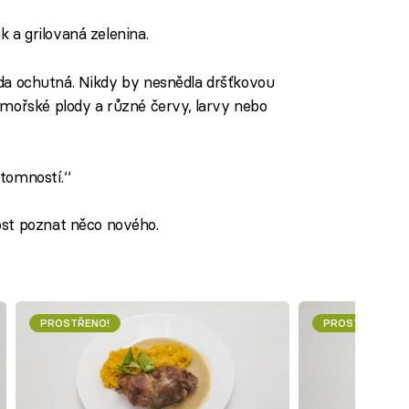
ak a grilovaná zelenina.
ráda ochutná. Nikdy by nesnědla dršťkovou
mořské plody a různé červy, larvy nebo
ítomností.‘‘
st poznat něco nového.
PROSTŘENO!
PROSTŘENO!