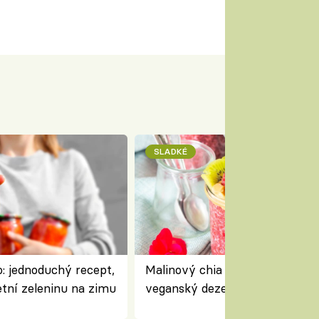
SLADKÉ
: jednoduchý recept,
Malinový chia pudink s kokose
etní zeleninu na zimu
veganský dezert plný ovoce a
ořechů