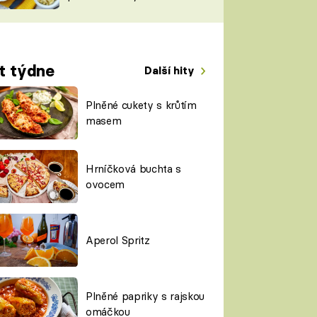
TORKY
ESH
t týdne
Další hity
Plněné cukety s krůtím
masem
Hrníčková buchta s
ovocem
Aperol Spritz
Plněné papriky s rajskou
omáčkou