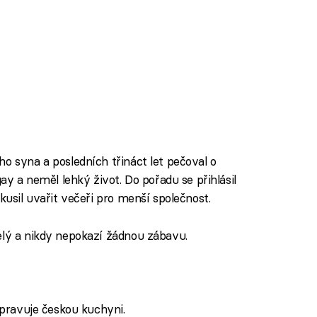
o syna a posledních třináct let pečoval o
gay a neměl lehký život. Do pořadu se přihlásil
kusil uvařit večeři pro menší společnost.
selý a nikdy nepokazí žádnou zábavu.
řipravuje českou kuchyni.