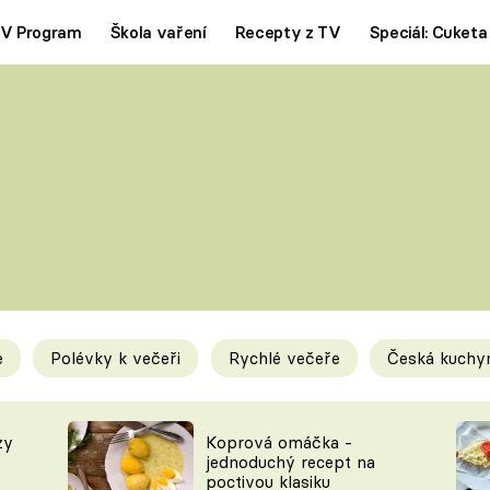
V Program
Škola vaření
Recepty z TV
Speciál: Cuketa
Polévky
Saláty
ČESKÁ KLASIKA
TĚSTOVIN
SILNÉ VÝVARY
SLADKÉ
KRÉMOVÉ
BEZMASÁ J
e
Polévky k večeři
Rychlé večeře
Česká kuchy
y
Tipy a triky
Novink
zy
Koprová omáčka -
jednoduchý recept na
poctivou klasiku
KAM ZA JÍDLEM
BLOG