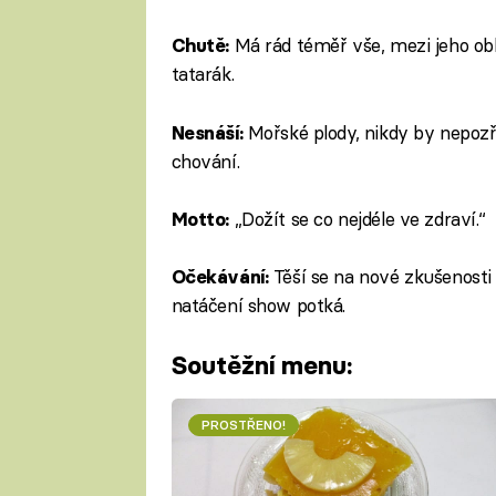
Má rád téměř vše, mezi jeho obl
Chutě:
tatarák.
Mořské plody, nikdy by nepozře
Nesnáší:
chování.
„Dožít se co nejdéle ve zdraví.“
Motto:
Těší se na nové zkušenosti 
Očekávání:
natáčení show potká.
Soutěžní menu:
PROSTŘENO!