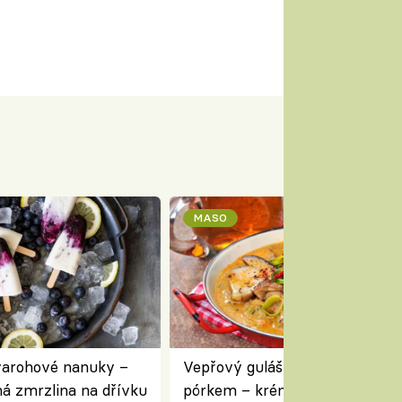
MASO
varohové nanuky –
Vepřový guláš s houbami a
á zmrzlina na dřívku
pórkem – krémový a voňavý