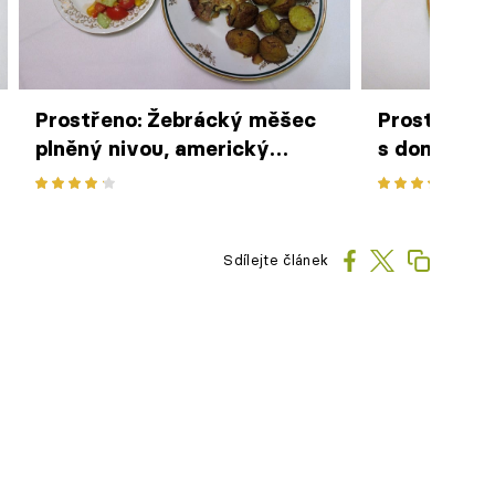
Prostřeno: Žebrácký měšec
Prostřeno:
plněný nivou, americký
s domácím 
brambor, dva druhy
zeleninového salátu
Sdílejte článek