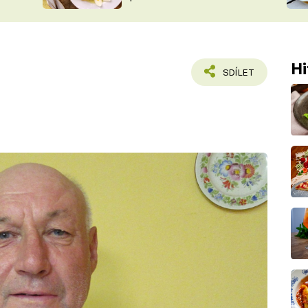
ŠÉFREDAK
VYCHYTÁVKY
SOUTĚŽ FR
NA NÁKUPECH
ČASOPIS
Hi
SDÍLET