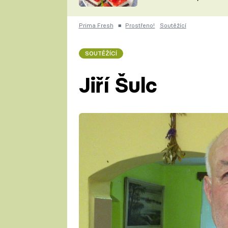
nepotřebujete troubu
ZDENĚK
ČESKO NA TALÍŘI
POHLREICH
Prima Fresh
■
Prostřeno!
Soutěžící
KAROLÍNA,
JAROSLAV SAPÍK
DOMÁCÍ
SOUTĚŽÍCÍ
KUCHAŘKA
KAROLÍNA
KAMBERSKÁ
Jiří Šulc