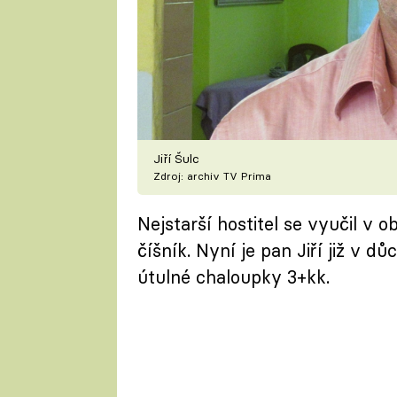
Jiří Šulc
Zdroj: archiv TV Prima
Nejstarší hostitel se vyučil v 
číšník. Nyní je pan Jiří již v 
útulné chaloupky 3+kk.