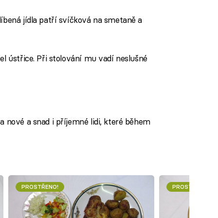
íbená jídla patří svíčková na smetaně a
l ústřice. Při stolování mu vadí neslušné
a nové a snad i příjemné lidi, které během
PROSTŘENO!
PROSTŘENO!