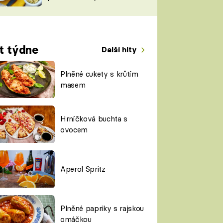
TORKY
ESH
t týdne
Další hity
Plněné cukety s krůtím
masem
Hrníčková buchta s
ovocem
Aperol Spritz
Plněné papriky s rajskou
omáčkou