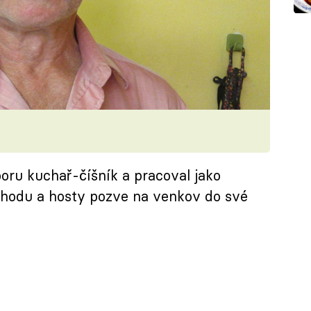
oboru kuchař-číšník a pracoval jako
důchodu a hosty pozve na venkov do své