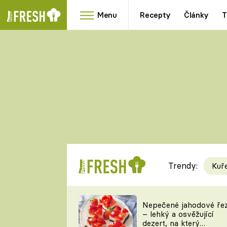
Menu
Recepty
Články
T
Oblíbené
Přílohy
recepty
HRANOLKY
HOUBY
KNEDLÍKY
DÝNĚ
KAŠE
RYCHLOVKY
Trendy:
Kuř
Populární
Videorecept
Nepečené jahodové ře
– lehký a osvěžující
kuchaři
dezert, na který
TEĎ VAŘÍ ŠÉF!