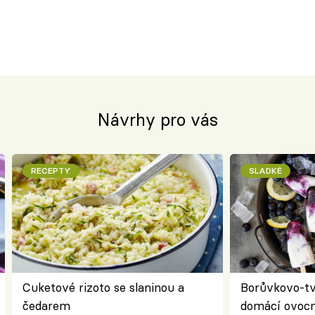
Návrhy pro vás
RECEPTY
SLADKÉ
Cuketové rizoto se slaninou a
Borůvkovo-t
čedarem
domácí ovocn