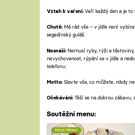
Vaří každý den a je to 
Vztah k vaření:
Má rád vše – v jídle není vybír
Chutě:
segedínský guláš.
Nemusí ryby, rýži a těstoviny,
Nesnáší:
nevychovanost, rýpání se v jídle a nedo
telefonu.
Slavte vše, co můžete, nikdy ne
Motto:
Těší se na dobrou zábavu, c
Očekávání:
Soutěžní menu:
PROSTŘENO!