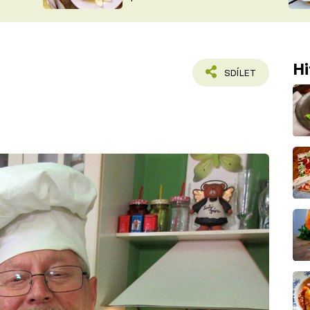
ŠÉFREDAK
VYCHYTÁVKY
SOUTĚŽ FR
NA NÁKUPECH
ČASOPIS
Hi
SDÍLET