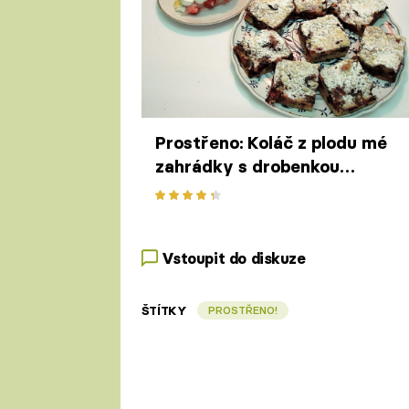
Prostřeno: Koláč z plodu mé
zahrádky s drobenkou
zdobený, cukrem sypaný
(kdo nejí koláče ať nepláče,
dostane ovocný dort místo
Vstoupit do diskuze
koláče)
ŠTÍTKY
PROSTŘENO!