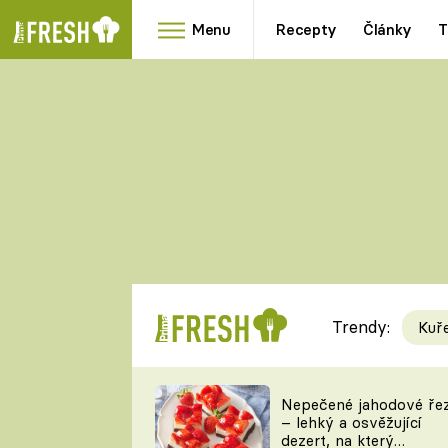
Menu
Recepty
Články
T
Oblíbené
Přílohy
recepty
HRANOLKY
HOUBY
KNEDLÍKY
DÝNĚ
KAŠE
RYCHLOVKY
Trendy:
Kuř
Populární
Videorecept
Nepečené jahodové ře
– lehký a osvěžující
kuchaři
dezert, na který
TEĎ VAŘÍ ŠÉF!