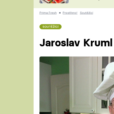
nepotřebujete troubu
ZDENĚK
ČESKO NA TALÍŘI
POHLREICH
Prima Fresh
■
Prostřeno!
Soutěžící
KAROLÍNA,
JAROSLAV SAPÍK
DOMÁCÍ
SOUTĚŽÍCÍ
KUCHAŘKA
KAROLÍNA
KAMBERSKÁ
Jaroslav Kruml