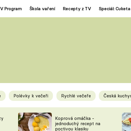
V Program
Škola vaření
Recepty z TV
Speciál: Cuketa
Polévky
Saláty
ČESKÁ KLASIKA
TĚSTOVIN
SILNÉ VÝVARY
SLADKÉ
KRÉMOVÉ
BEZMASÁ J
e
Polévky k večeři
Rychlé večeře
Česká kuchy
y
Tipy a triky
Novink
zy
Koprová omáčka -
jednoduchý recept na
poctivou klasiku
KAM ZA JÍDLEM
BLOG