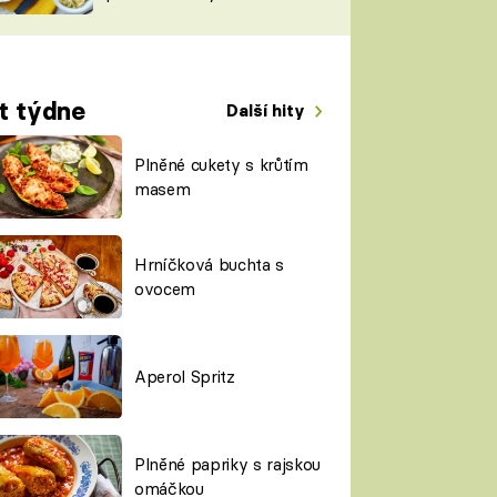
TORKY
ESH
t týdne
Další hity
Plněné cukety s krůtím
masem
Hrníčková buchta s
ovocem
Aperol Spritz
Plněné papriky s rajskou
omáčkou