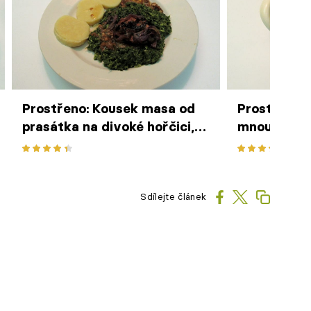
Prostřeno: Kousek masa od
Prostřeno:
prasátka na divoké hořčici,
mnou zvaná 
na česnekové palici a šťávě
tomu knedlí
vonící, špenát s vejcem k
drožďové n
masu máme a bramborové
knedlíčky k nim dáme
Sdílejte článek