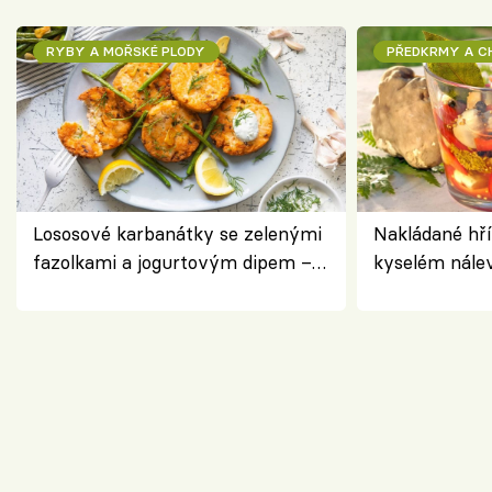
RYBY A MOŘSKÉ PLODY
PŘEDKRMY A 
Lososové karbanátky se zelenými
Nakládané hří
fazolkami a jogurtovým dipem –
kyselém nále
svěží letní oběd
chuťovka do 