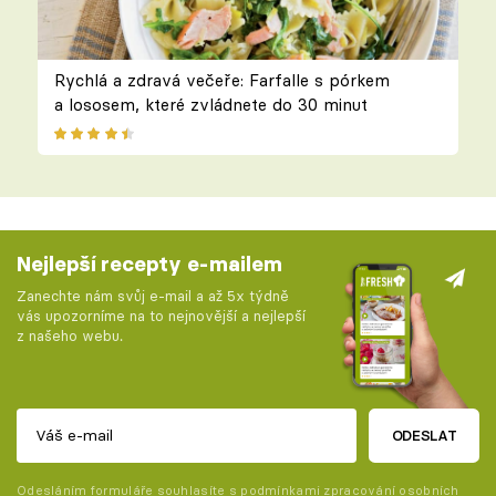
Rychlá a zdravá večeře: Farfalle s pórkem
a lososem, které zvládnete do 30 minut
Nejlepší recepty e-mailem
Zanechte nám svůj e-mail a až 5x týdně
vás upozorníme na to nejnovější a nejlepší
z našeho webu.
ODESLAT
Odesláním formuláře souhlasíte s
podmínkami zpracování osobních