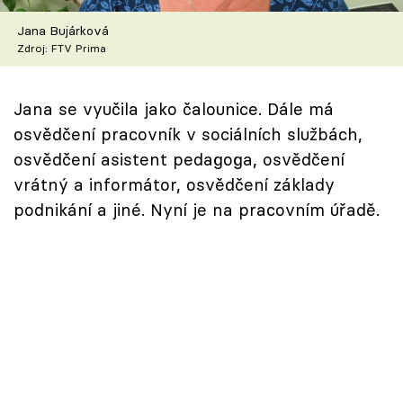
Škola vaření
Jana Bujárková
Zdroj: FTV Prima
Recepty z TV
Speciál: Cuketa
Jana se vyučila jako čalounice. Dále má
osvědčení pracovník v sociálních službách,
Těhotnej kuchař
osvědčení asistent pedagoga, osvědčení
vrátný a informátor, osvědčení základy
Sledujte prima+
podnikání a jiné. Nyní je na pracovním úřadě.
Přihlášení
Sledujte nás