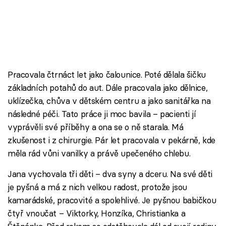
Pracovala čtrnáct let jako čalounice. Poté dělala šičku
základních potahů do aut. Dále pracovala jako dělnice,
uklízečka, chůva v dětském centru a jako sanitářka na
následné péči. Tato práce ji moc bavila – pacienti jí
vyprávěli své příběhy a ona se o ně starala. Má
zkušenost i z chirurgie. Pár let pracovala v pekárně, kde
měla rád vůni vanilky a právě upečeného chlebu.
Jana vychovala tři děti – dva syny a dceru. Na své děti
je pyšná a má z nich velkou radost, protože jsou
kamarádské, pracovité a spolehlivé. Je pyšnou babičkou
čtyř vnoučat – Viktorky, Honzíka, Christianka a