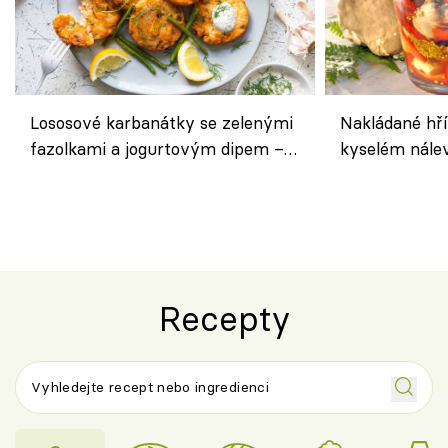
Lososové karbanátky se zelenými
Nakládané hří
fazolkami a jogurtovým dipem –
kyselém nále
svěží letní oběd
chuťovka do 
Recepty