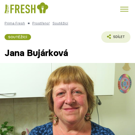
Prima Fresh
■
Prostřeno!
Soutěžící
Kuře
Polévky k večeři
Rychlé večeře
Trendy:
SOUTĚŽÍCÍ
SDÍLET
Česká kuchyně
Čokoláda
Jana Bujárková
Témata
Recepty
Články
TV Program