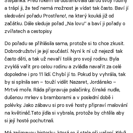
Štěpánka. Před rokem se odstěhovala dál od svojí rodiny
a trápí ji, že teď nemá možnost je vídat tak často. Baví jí
sledování pořadu Prostřeno!, na který kouká již od
začátku. Dále sleduje pořad ,,Na lovu‘‘ a baví ji pořady o
zvířatech a cestopisy.
Do pořadu se přihlásila sama, protože si to chce zkusit.
Dobrodružství je její součástí. Nyní k ní už nejezdí tak
často děti, a tak už nevaří tolik pro svojí rodinu. Byla
zvyklá vařit pro celou rodinu a zvládla navařit za celé
dopoledne i pro 11 lidí. Chybí jí to. Pokud by vyhrála, tak
by si splnila sen – touží vidět Nazaret, Jordánsko –
Mrtvé moře. Ráda připravuje palačinky, čínské nudle,
dušenou mrkev s bramborami a v poslední době i
polévky. Jako zábavu si pro své hosty připraví malování
na květináč.Tato jídla si vybrala, protože by chtěla aby
si její hosté pochutnali.
Má zajímavou historku, která se jí stala při vaření. Když