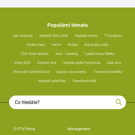
Populární témata
Jak zhubnout
Nejlepší filmy 2024
Nejlepší horory
TV program
Změna času
Partie
Počasí
Kdy budou volby
ZOO Nové začátky
Auto – katalog
7 pádů Honzy Dědka
Volby 2025
Svařené víno
Tatarák podle Pohlreicha
Aloe vera
Pěstování lichořeřišnice
Výpočet ascendentu
Tvarohové knedlíky
Nejlepší palačinky
Švestkový koláč
O FTV Prima
Management