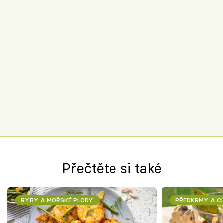
Přečtěte si také
RYBY A MOŘSKÉ PLODY
PŘEDKRMY A 