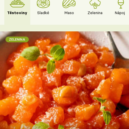
Těstoviny
Sladké
Maso
Zelenina
Nápoje
ZELENINA