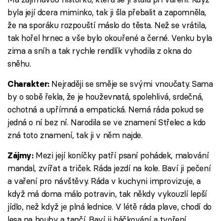
byla její dcera miminko, tak ji šla přebalit a zapomněla,
že na sporáku rozpouští máslo do těsta. Než se vrátila,
tak hořel hrnec a vše bylo okouřené a černé. Venku byla
zima a sníh a tak rychle rendlík vyhodila z okna do
sněhu.
Nejraději se směje se svými vnoučaty. Sama
Charakter:
by o sobě řekla, že je houževnatá, spolehlivá, srdečná,
ochotná a upřímná a empatická. Nemá ráda pokud se
jedná o ní bez ní. Narodila se ve znamení Střelec a kdo
zná toto znamení, tak ji v něm najde.
Mezi její koníčky patří psaní pohádek, malování
Zájmy:
mandal, zvířat a triček. Ráda jezdí na kole. Baví ji pečení
a vaření pro návštěvy. Ráda v kuchyni improvizuje, a
když má doma málo potravin, tak někdy vykouzlí lepší
jídlo, než když je plná lednice. V létě ráda plave, chodí do
lesa na houby a tančí. Baví ji háčkování a tvoření.