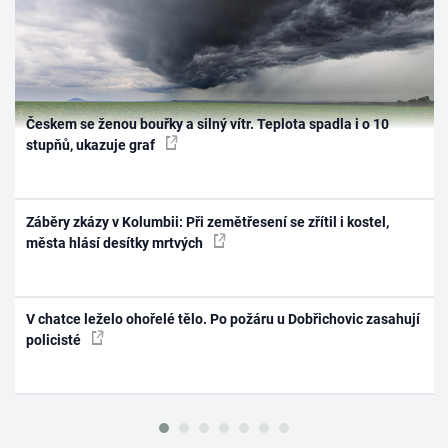
Českem se ženou bouřky a silný vítr. Teplota spadla i o 10
stupňů, ukazuje graf
Záběry zkázy v Kolumbii: Při zemětřesení se zřítil i kostel,
města hlásí desítky mrtvých
V chatce leželo ohořelé tělo. Po požáru u Dobřichovic zasahují
policisté