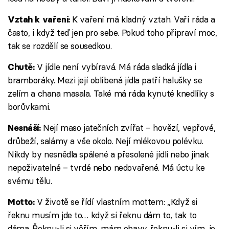
K vaření má kladný vztah. Vaří ráda a
Vztah k vaření:
často, i když teď jen pro sebe. Pokud toho připraví moc,
tak se rozdělí se sousedkou.
V jídle není vybíravá. Má ráda sladká jídla i
Chutě:
bramboráky. Mezi její oblíbená jídla patří halušky se
zelím a chana masala. Také má ráda kynuté knedlíky s
borůvkami.
Nejí maso jatečních zvířat – hovězí, vepřové,
Nesnáší:
drůbeží, salámy a vše okolo. Nejí mlékovou polévku.
Nikdy by nesnědla spálené a přesolené jídli nebo jinak
nepoživatelné – tvrdé nebo nedovařené. Má úctu ke
svému tělu.
V životě se řídí vlastním mottem: ,,Když si
Motto:
řeknu musím jde to… když si řeknu dám to, tak to
dáma. Řeknu-li si věřím, mám obavy, řeknu-li si vím, je