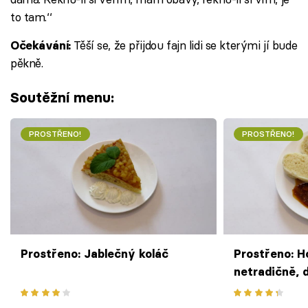
to tam.‘‘
Těší se, že přijdou fajn lidi se kterými jí bude
Očekávání:
pěkně.
Soutěžní menu:
PROSTŘENO!
PROSTŘENO!
Prostřeno: Jablečný koláč
Prostřeno: H
netradičně,
knedlík