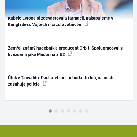
Kubek: Evropa si zdevastovala farmacii, nakupujeme v
Bangladéši. Vojtěch ničí zdravotnictví
Zemřel známý hudebník a producent Orbit. Spolupracoval s
hvězdami jako Madonna a U2
Útok v Tanvaldu: Pachatel měl pobodat tři lidi, na místě
zasahuje policie