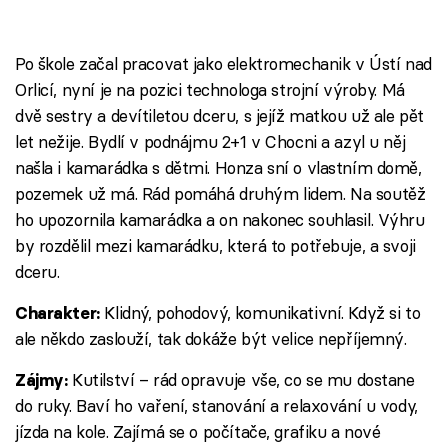
Po škole začal pracovat jako elektromechanik v Ústí nad
Orlicí, nyní je na pozici technologa strojní výroby. Má
dvě sestry a devítiletou dceru, s jejíž matkou už ale pět
let nežije. Bydlí v podnájmu 2+1 v Chocni a azyl u něj
našla i kamarádka s dětmi. Honza sní o vlastním domě,
pozemek už má. Rád pomáhá druhým lidem. Na soutěž
ho upozornila kamarádka a on nakonec souhlasil. Výhru
by rozdělil mezi kamarádku, která to potřebuje, a svoji
dceru.
Klidný, pohodový, komunikativní. Když si to
Charakter:
ale někdo zaslouží, tak dokáže být velice nepříjemný.
Kutilství – rád opravuje vše, co se mu dostane
Zájmy:
do ruky. Baví ho vaření, stanování a relaxování u vody,
jízda na kole. Zajímá se o počítače, grafiku a nové