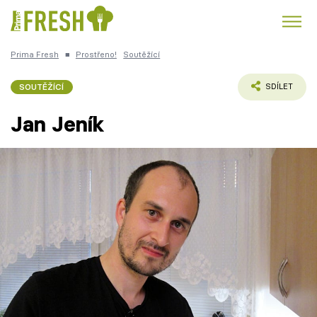
Prima Fresh
■
Prostřeno!
Soutěžící
Kuře
Polévky k večeři
Rychlé večeře
Trendy:
SOUTĚŽÍCÍ
SDÍLET
Česká kuchyně
Čokoláda
Jan Jeník
Témata
Recepty
Články
TV Program