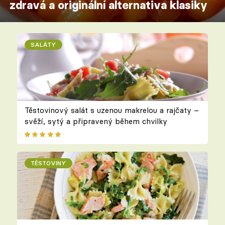
zdravá a originální alternativa klasiky
SALÁTY
Těstovinový salát s uzenou makrelou a rajčaty –
svěží, sytý a připravený během chvilky
TĚSTOVINY