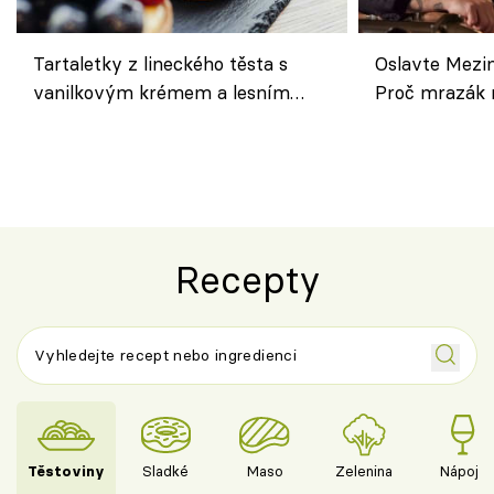
Tartaletky z lineckého těsta s
Oslavte Mezin
vanilkovým krémem a lesním
Proč mrazák n
ovocem podle Bread Society
horku vsadit 
Recepty
Těstoviny
Sladké
Maso
Zelenina
Nápoje