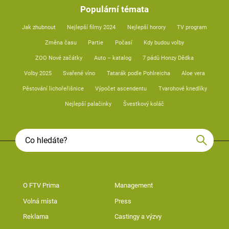
Populární témata
Jak zhubnout
Nejlepší filmy 2024
Nejlepší horory
TV program
Změna času
Partie
Počasí
Kdy budou volby
ZOO Nové začátky
Auto – katalog
7 pádů Honzy Dědka
Volby 2025
Svařené víno
Tatarák podle Pohlreicha
Aloe vera
Pěstování lichořeřišnice
Výpočet ascendentu
Tvarohové knedlíky
Nejlepší palačinky
Švestkový koláč
O FTV Prima
Management
Volná místa
Press
Reklama
Castingy a výzvy