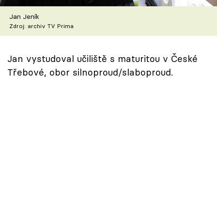
Škola vaření
Jan Jeník
Zdroj: archiv TV Prima
Recepty z TV
Speciál: Cuketa
Jan vystudoval učiliště s maturitou v České
Třebové, obor silnoproud/slaboproud.
Těhotnej kuchař
Sledujte prima+
Přihlášení
Sledujte nás