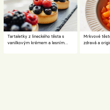
Tartaletky z lineckého těsta s
Mrkvové těst
vanilkovým krémem a lesním
zdravá a origi
ovocem podle Bread Society
klasiky