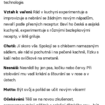
technologie.
Rád v kuchyni experimentuje a
Vztah k vaření:
improvizuje a nebrání se žádným novým nápadům,
nevaří podle přesných receptur. Baví ho česká a asijská
kuchyně, experimentuje s různými bezlepkovými
recepty, v létě griluje.
Jí skoro vše. Spokojí se s chlebem namazaným
Chutě:
sádlem, ale rád si pochutná i na pečené kachně, řízku s
kaší nebo svíčkové na smetaně.
Nesnědl by jen psa, kočku nebo červy. Při
Nesnáší:
stolování mu vadí krkání a šťourání se v nose a v
ústech.
Být svůj a pořád se učit novým věcem!
Motto:
Těší se na novou zkušenost,
Očekávání: