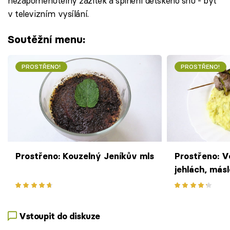
nezapomenutelný zážitek a splnění dětského snu - být
v televizním vysílání.
Soutěžní menu:
PROSTŘENO!
PROSTŘENO!
Prostřeno: Kouzelný Jeníkův mls
Prostřeno: 
jehlách, más
kaše
Vstoupit do diskuze