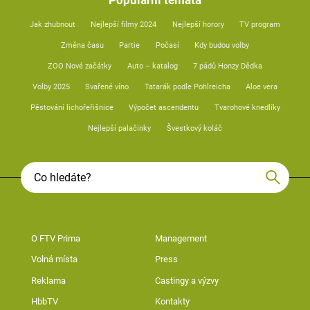
Jak zhubnout
Nejlepší filmy 2024
Nejlepší horory
TV program
Změna času
Partie
Počasí
Kdy budou volby
ZOO Nové začátky
Auto – katalog
7 pádů Honzy Dědka
Volby 2025
Svařené víno
Tatarák podle Pohlreicha
Aloe vera
Pěstování lichořeřišnice
Výpočet ascendentu
Tvarohové knedlíky
Nejlepší palačinky
Švestkový koláč
O FTV Prima
Management
Volná místa
Press
Reklama
Castingy a výzvy
HbbTV
Kontakty