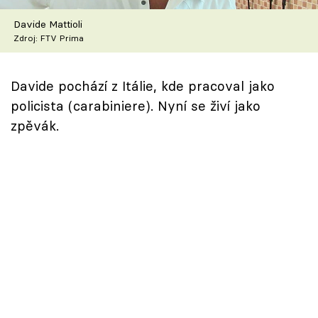
Škola vaření
Davide Mattioli
Zdroj: FTV Prima
Recepty z TV
Speciál: Cuketa
Davide pochází z Itálie, kde pracoval jako
policista (carabiniere). Nyní se živí jako
Těhotnej kuchař
zpěvák.
Sledujte prima+
Přihlášení
Sledujte nás