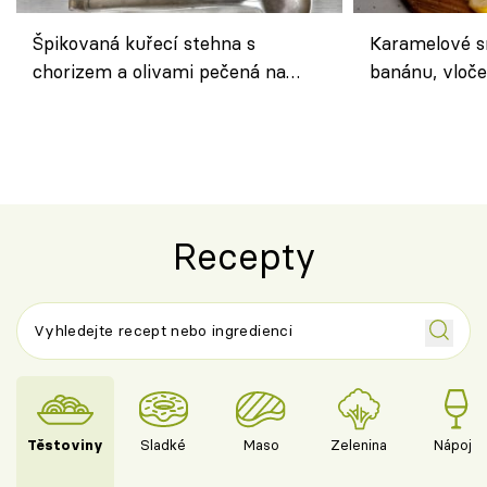
Špikovaná kuřecí stehna s
Karamelové s
chorizem a olivami pečená na
banánu, vloče
letní zelenině – šťavnaté maso s
snídaně do sk
výraznou chutí inspirovanou
Španělskem
Recepty
Těstoviny
Sladké
Maso
Zelenina
Nápoje