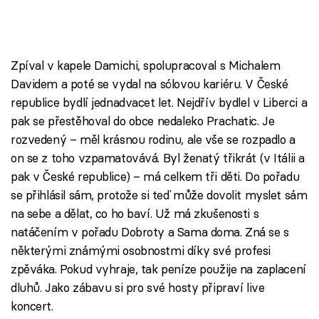
Zpíval v kapele Damichi, spolupracoval s Michalem
Davidem a poté se vydal na sólovou kariéru. V České
republice bydlí jednadvacet let. Nejdřív bydlel v Liberci a
pak se přestěhoval do obce nedaleko Prachatic. Je
rozvedený – měl krásnou rodinu, ale vše se rozpadlo a
on se z toho vzpamatovává. Byl ženatý třikrát (v Itálii a
pak v České republice) – má celkem tři děti. Do pořadu
se přihlásil sám, protože si teď může dovolit myslet sám
na sebe a dělat, co ho baví. Už má zkušenosti s
natáčením v pořadu Dobroty a Sama doma. Zná se s
některými známými osobnostmi díky své profesi
zpěváka. Pokud vyhraje, tak peníze použije na zaplacení
dluhů. Jako zábavu si pro své hosty připraví live
koncert.