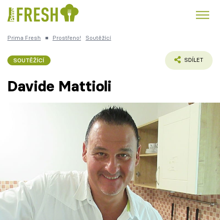
Prima Fresh
■
Prostřeno!
Soutěžící
Kuře
Polévky k večeři
Rychlé večeře
Trendy:
SOUTĚŽÍCÍ
SDÍLET
Česká kuchyně
Čokoláda
Davide Mattioli
Témata
Recepty
Články
TV Program