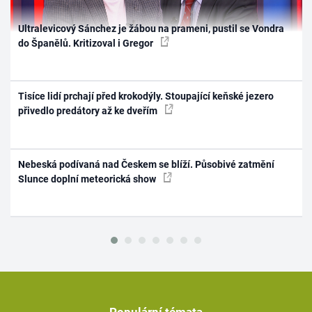
Ultralevicový Sánchez je žábou na prameni, pustil se Vondra
do Španělů. Kritizoval i Gregor
Tisíce lidí prchají před krokodýly. Stoupající keňské jezero
přivedlo predátory až ke dveřím
Nebeská podívaná nad Českem se blíží. Působivé zatmění
Slunce doplní meteorická show
Populární témata