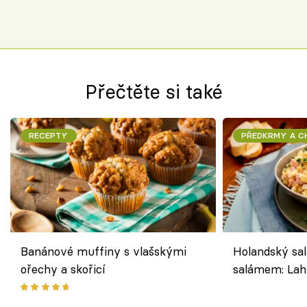
jako dřív
Přečtěte si také
RECEPTY
PŘEDKRMY A 
Banánové muffiny s vlašskými
Holandský sal
ořechy a skořicí
salámem: Lah
klasika, která
jako dřív