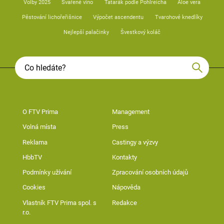
Volby 2025
Svařené víno
Tatarák podle Pohlreicha
Aloe vera
Pěstování lichořeřišnice
Výpočet ascendentu
Tvarohové knedlíky
Nejlepší palačinky
Švestkový koláč
O FTV Prima
Management
Volná místa
Press
Reklama
Castingy a výzvy
HbbTV
Kontakty
Podmínky užívání
Zpracování osobních údajů
Cookies
Nápověda
Vlastník FTV Prima spol. s
Redakce
r.o.