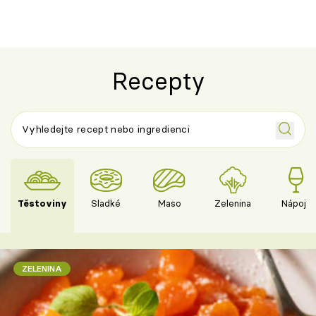
Recepty
Těstoviny
Sladké
Maso
Zelenina
Nápoje
ZELENINA