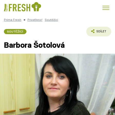
Prima Fresh
■
Prostřeno!
Soutěžící
Kuře
Polévky k večeři
Rychlé večeře
Trendy:
SOUTĚŽÍCÍ
SDÍLET
Česká kuchyně
Čokoláda
Barbora Šotolová
Témata
Recepty
Články
TV Program