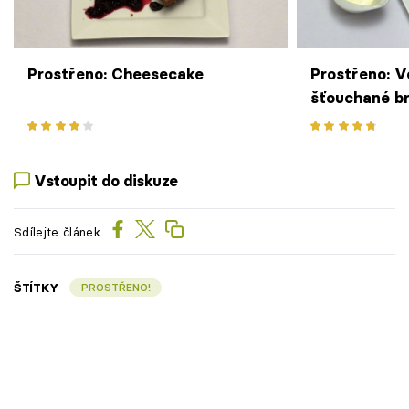
Prostřeno: Cheesecake
Prostřeno: 
šťouchané b
žampionová
Vstoupit do diskuze
Sdílejte článek
ŠTÍTKY
PROSTŘENO!