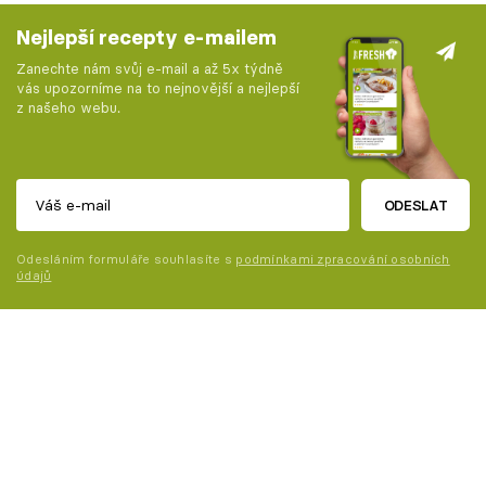
Nejlepší recepty e-mailem
Zanechte nám svůj e-mail a až 5x týdně
vás upozorníme na to nejnovější a nejlepší
z našeho webu.
ODESLAT
Odesláním formuláře souhlasíte s
podmínkami zpracování osobních
údajů