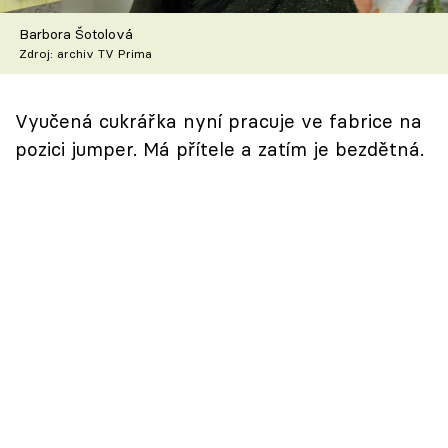
Škola vaření
Barbora Šotolová
Zdroj: archiv TV Prima
Recepty z TV
Speciál: Cuketa
Vyučená cukrářka nyní pracuje ve fabrice na
pozici jumper. Má přítele a zatím je bezdětná.
Těhotnej kuchař
Sledujte prima+
Přihlášení
Sledujte nás