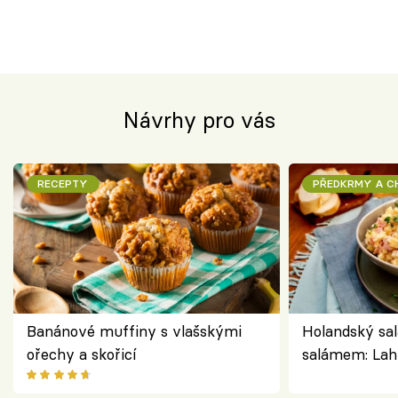
Návrhy pro vás
RECEPTY
PŘEDKRMY A 
Banánové muffiny s vlašskými
Holandský sal
ořechy a skořicí
salámem: Lah
klasika, která