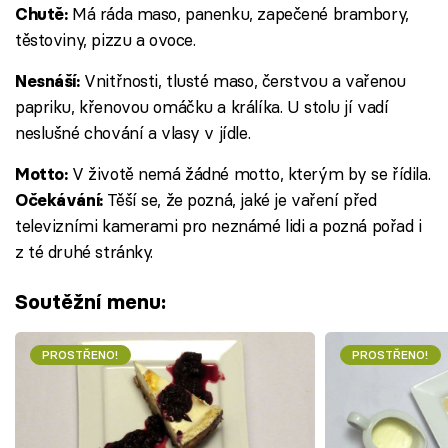
Má ráda maso, panenku, zapečené brambory,
Chutě:
těstoviny, pizzu a ovoce.
Vnitřnosti, tlusté maso, čerstvou a vařenou
Nesnáší:
papriku, křenovou omáčku a králíka. U stolu jí vadí
neslušné chování a vlasy v jídle.
V životě nemá žádné motto, kterým by se řídila.
Motto:
Těší se, že pozná, jaké je vaření před
Očekávání:
televizními kamerami pro neznámé lidi a pozná pořad i
z té druhé stránky.
Soutěžní menu:
PROSTŘENO!
PROSTŘENO!