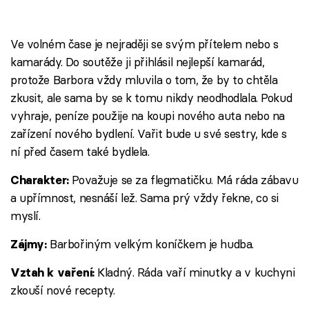
Ve volném čase je nejraději se svým přítelem nebo s
kamarády. Do soutěže ji přihlásil nejlepší kamarád,
protože Barbora vždy mluvila o tom, že by to chtěla
zkusit, ale sama by se k tomu nikdy neodhodlala. Pokud
vyhraje, peníze použije na koupi nového auta nebo na
zařízení nového bydlení. Vařit bude u své sestry, kde s
ní před časem také bydlela.
Považuje se za flegmatičku. Má ráda zábavu
Charakter:
a upřímnost, nesnáší lež. Sama prý vždy řekne, co si
myslí.
Barbořiným velkým koníčkem je hudba.
Zájmy:
Kladný. Ráda vaří minutky a v kuchyni
Vztah k vaření:
zkouší nové recepty.