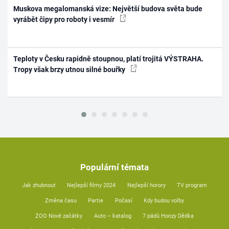
Muskova megalomanská vize: Největší budova světa bude
vyrábět čipy pro roboty i vesmír
Teploty v Česku rapidně stoupnou, platí trojitá VÝSTRAHA.
Tropy však brzy utnou silné bouřky
Populární témata
Jak zhubnout
Nejlepší filmy 2024
Nejlepší horory
TV program
Změna času
Partie
Počasí
Kdy budou volby
ZOO Nové začátky
Auto – katalog
7 pádů Honzy Dědka