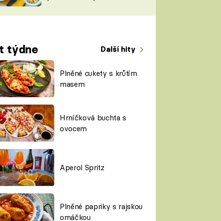
TORKY
ESH
t týdne
Další hity
Plněné cukety s krůtím
masem
Hrníčková buchta s
ovocem
Aperol Spritz
Plněné papriky s rajskou
omáčkou