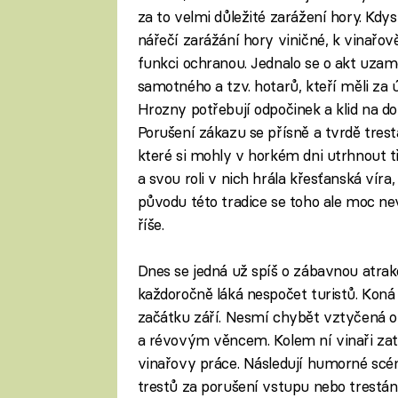
za to velmi důležité zarážení hory. Kdys
nářečí zarážání hory viničné, k vinařov
funkci ochranou. Jednalo se o akt uza
samotného a tzv. hotarů, kteří měli za ú
Hrozny potřebují odpočinek a klid na doz
Porušení zákazu se přísně a tvrdě trest
které si mohly v horkém dni utrhnout t
a svou roli v nich hrála křesťanská víra
původu této tradice se toho ale moc ne
říše.
Dnes se jedná už spíš o zábavnou atrakc
každoročně láká nespočet turistů. Koná 
začátku září. Nesmí chybět vztyčená op
a révovým věncem. Kolem ní vinaři zat
vinařovy práce. Následují humorné scé
trestů za porušení vstupu nebo trestán