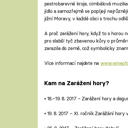
pestrobarevné kroje, cimbálová muzika
jídlo a samozřejmě se popíjejí nejrůzně
jižní Moravy, v každé obci s trochu od
A proč zarážení hory, když to s horou
pro slabší tyč zbavenou kůry o průměru
zarazila do země, což symbolicky zname
Více informací najdete na
www.wineofc
Kam na Zarážení hory?
• 18.–19. 8. 2017 – Zarážení hory a de
• 19. 8. 2017 – XI. ročník Zarážání hory 