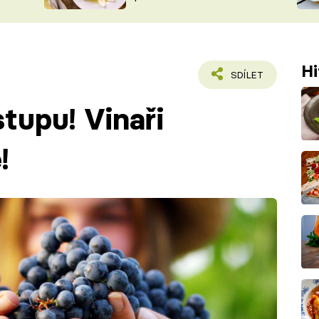
ŠÉFREDAK
VYCHYTÁVKY
SOUTĚŽ FR
NA NÁKUPECH
ČASOPIS
Hi
SDÍLET
tupu! Vinaři
!