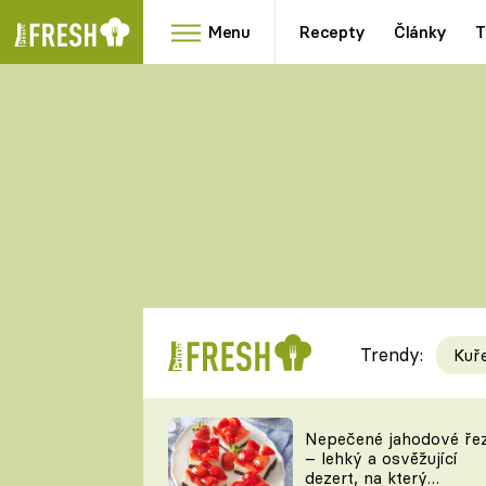
Menu
Recepty
Články
T
Oblíbené
Přílohy
recepty
HRANOLKY
HOUBY
KNEDLÍKY
DÝNĚ
KAŠE
RYCHLOVKY
Trendy:
Kuř
Populární
Videorecept
Nepečené jahodové ře
– lehký a osvěžující
kuchaři
dezert, na který
TEĎ VAŘÍ ŠÉF!