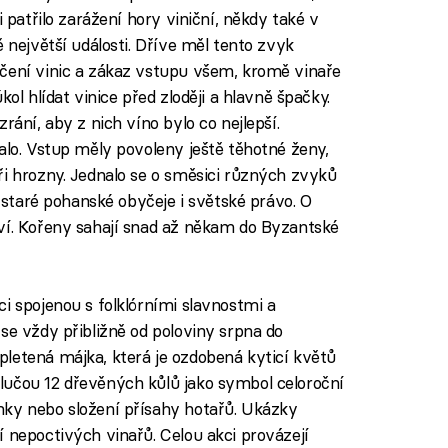
i patřilo zarážení hory viniční, někdy také v
ě největší události. Dříve měl tento zvyk
mčení vinic a zákaz vstupu všem, kromě vinaře
kol hlídat vinice před zloději a hlavně špačky.
rání, aby z nich víno bylo co nejlepší.
alo. Vstup měly povoleny ještě těhotné ženy,
ři hrozny. Jednalo se o směsici různých zvyků
, staré pohanské obyčeje i světské právo. O
ví. Kořeny sahají snad až někam do Byzantské
i spojenou s folklórními slavnostmi a
se vždy přibližně od poloviny srpna do
letená májka, která je ozdobená kyticí květů
lučou 12 dřevěných kůlů jako symbol celoroční
nky nebo složení přísahy hotařů. Ukázky
í nepoctivých vinařů. Celou akci provázejí