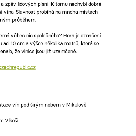
 a zpěv lidových písní. K tomu nechybí dobré
jší vína. Slavnost probíhá na mnoha místech
lišným průběhem.
 nemá vůbec nic společného? Hora je označení
 asi 10 cm a výšce několika metrů, která se
nalo, že vinice jsou již uzamčené.
zechrepublic.cz
gustace vín pod širým nebem v Mikulově
ve Vlkoši