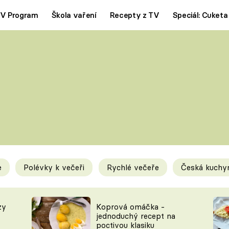
V Program
Škola vaření
Recepty z TV
Speciál: Cuketa
Polévky
Saláty
ČESKÁ KLASIKA
TĚSTOVIN
SILNÉ VÝVARY
SLADKÉ
KRÉMOVÉ
BEZMASÁ J
e
Polévky k večeři
Rychlé večeře
Česká kuchy
y
Tipy a triky
Novink
zy
Koprová omáčka -
jednoduchý recept na
poctivou klasiku
KAM ZA JÍDLEM
BLOG