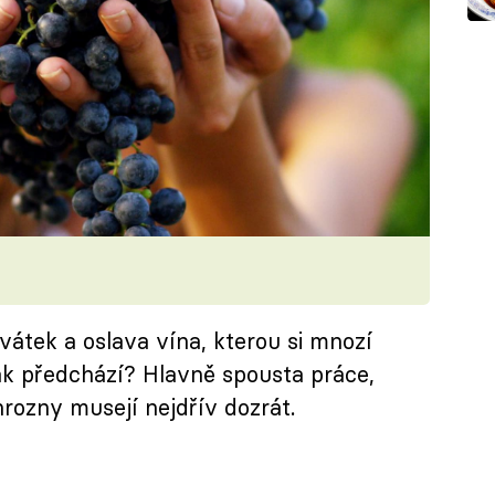
vátek a oslava vína, kterou si mnozí
šak předchází? Hlavně spousta práce,
hrozny musejí nejdřív dozrát.