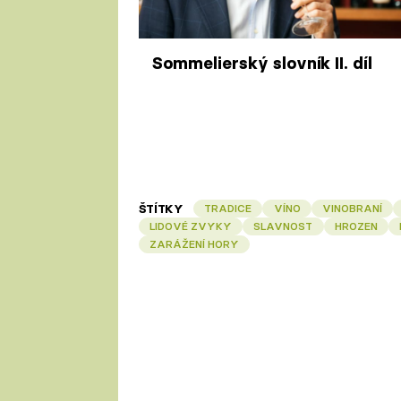
Sommelierský slovník II. díl
ŠTÍTKY
TRADICE
VÍNO
VINOBRANÍ
LIDOVÉ ZVYKY
SLAVNOST
HROZEN
ZARÁŽENÍ HORY