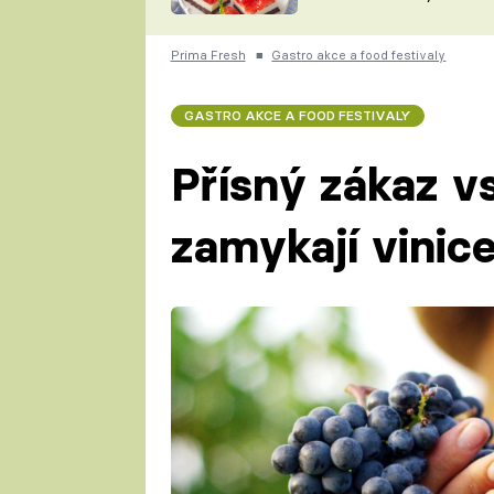
nepotřebujete troubu
ZDENĚK
ČESKO NA TALÍŘI
POHLREICH
Prima Fresh
■
Gastro akce a food festivaly
KAROLÍNA,
JAROSLAV SAPÍK
DOMÁCÍ
GASTRO AKCE A FOOD FESTIVALY
KUCHAŘKA
KAROLÍNA
KAMBERSKÁ
Přísný zákaz vs
zamykají vinice