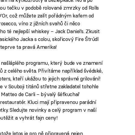
kou tečku v podobě rolované zmrzky od Rolls
D‘Or, což můžete zalít pořádným kafem od
rosecco, víno z jižních svahů či něco
ho té nejlepší whiskey – Jack Daniel’s. Zkusit
sického Jacka s colou, skořicový Fire Štrúdl
teprve ta pravá Amerika!
 našláplého programu, který bude ve znamení
 z celého světa. Přivítáme například švédské,
rs, kteří ukážou to jejich správné grilování!
 v Souboji titánů střetne zakladatel tohohle
 Matteo de Carli – bývalý šéfkuchař
restauratér. Kluci mají připravenou parádní
tky. Sledujte novinky a celý program v naší
utěžit a vyhrát fajn ceny!
tože letos je pro ně připravená nejen