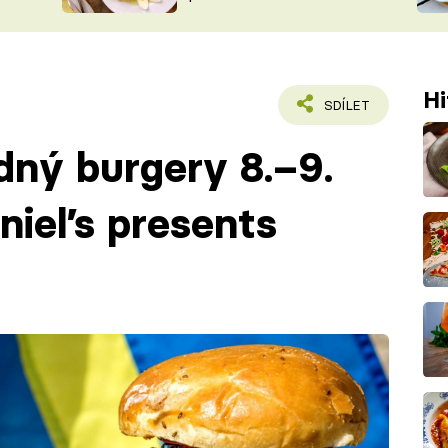
ŠÉFREDAK
VYCHYTÁVKY
SOUTĚŽ FR
NA NÁKUPECH
ČASOPIS
Hi
SDÍLET
dný burgery 8.–9.
niel’s presents