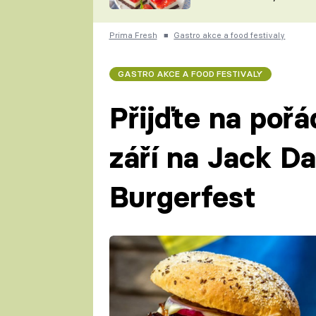
nepotřebujete troubu
ZDENĚK
ČESKO NA TALÍŘI
POHLREICH
Prima Fresh
■
Gastro akce a food festivaly
KAROLÍNA,
JAROSLAV SAPÍK
DOMÁCÍ
GASTRO AKCE A FOOD FESTIVALY
KUCHAŘKA
KAROLÍNA
KAMBERSKÁ
Přijďte na pořá
září na Jack Da
Burgerfest