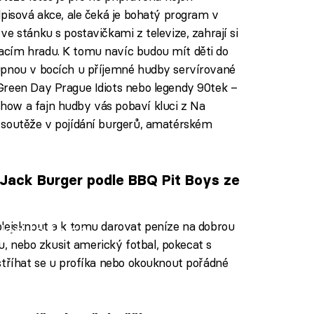
dpisová akce, ale čeká je bohatý program v
e stánku s postavičkami z televize, zahrají si
acím hradu. K tomu navíc budou mít děti do
upnou v bocích u příjemné hudby servírované
Green Day Prague Idiots nebo legendy 90tek –
ow a fajn hudby vás pobaví kluci z Na
 soutěže v pojídání burgerů, amatérském
 Jack Burger podle BBQ Pit Boys ze
blejsknout a k tomu darovat peníze na dobrou
iled to fetch
ru, nebo zkusit americký fotbal, pokecat s
stříhat se u profíka nebo okouknout pořádné