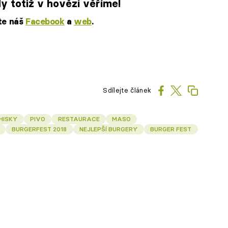
 totiž v hovězí věříme!
jte náš
Facebook
a
web
.
Sdílejte článek
HISKY
PIVO
RESTAURACE
MASO
BURGERFEST 2018
NEJLEPŠÍ BURGERY
BURGER FEST