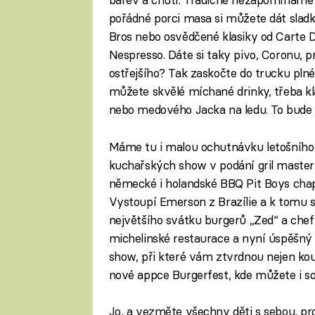
pořádné porci masa si můžete dát slad
Bros nebo osvědčené klasiky od Carte 
Nespresso. Dáte si taky pivo, Coronu, p
ostřejšího? Tak zaskočte do trucku plné
můžete skvělé míchané drinky, třeba kla
nebo medového Jacka na ledu. To bude 
Máme tu i malou ochutnávku letošního
kuchařských show v podání gril masterů
německé i holandské BBQ Pit Boys chapte
Vystoupí Emerson z Brazílie a k tomu se
největšího svátku burgerů „Zed“ a chef
michelinské restaurace a nyní úspěšný 
show, při které vám ztvrdnou nejen kou
nové appce Burgerfest, kde můžete i so
Jo, a vezměte všechny děti s sebou, pro