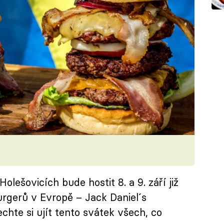
lešovicích bude hostit 8. a 9. září již
burgerů v Evropě – Jack Daniel´s
chte si ujít tento svátek všech, co