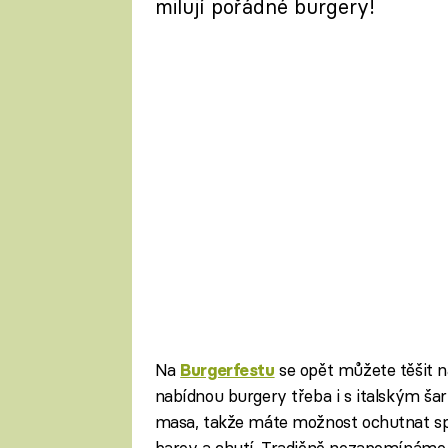
milují pořádné burgery!
Na
se opět můžete těšit na
Burgerfestu
nabídnou burgery třeba i s italským 
masa, takže máte možnost ochutnat s
barev a chutí. Tradičně nezapomínáme 