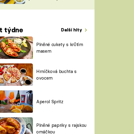
TORKY
ESH
t týdne
Další hity
Plněné cukety s krůtím
masem
Hrníčková buchta s
ovocem
Aperol Spritz
Plněné papriky s rajskou
omáčkou