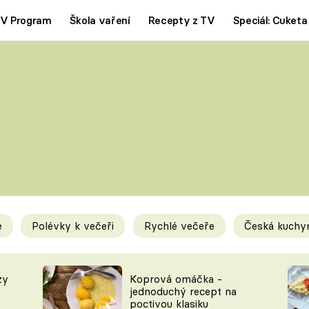
V Program
Škola vaření
Recepty z TV
Speciál: Cuketa
Polévky
Saláty
ČESKÁ KLASIKA
TĚSTOVIN
SILNÉ VÝVARY
SLADKÉ
KRÉMOVÉ
BEZMASÁ J
e
Polévky k večeři
Rychlé večeře
Česká kuchy
y
Tipy a triky
Novink
zy
Koprová omáčka -
jednoduchý recept na
poctivou klasiku
KAM ZA JÍDLEM
BLOG