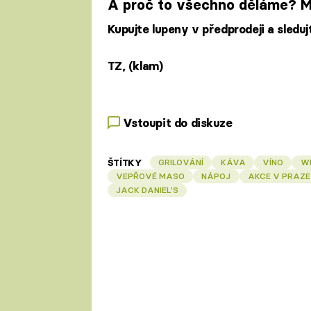
A proč to všechno děláme? My
Kupujte lupeny v předprodeji a sledu
TZ, (klam)
Vstoupit do diskuze
ŠTÍTKY
GRILOVÁNÍ
KÁVA
VÍNO
W
VEPŘOVÉ MASO
NÁPOJ
AKCE V PRAZE
JACK DANIEL’S