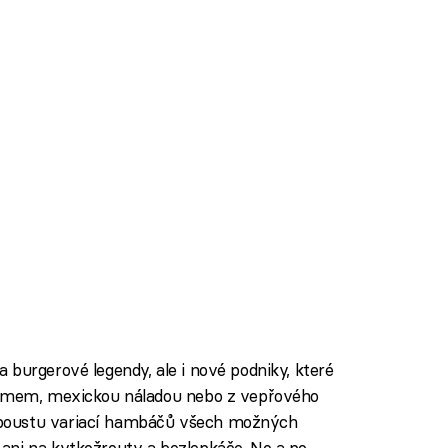
 burgerové legendy, ale i nové podniky, které
šarmem, mexickou náladou nebo z vepřového
poustu variací hambáčů všech možných
ani na kytkožrouty a bezlepkáče. No a po