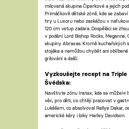
milovaná skupina Čiperkové a jejich po
Primáčkově dětské zóně, kde se zabaví v
hry u Luxoru nebo zaskáčou v nafukov
120 cm vstup zadara. Dospěláci se zho
v podání Lord Bishop Rocks, Meganne, 
skupiny Abraxas. Kromě kuchařských sh
stojáka a nemůžou chybět ani oblíbené
grilování a další.
Vyzkoušejte recept na Triple
Švédska:
Navštivte zónu Instax, kde se můžete 
Fa
věc, pro děti, co chtějí pracovat v gast
Lukášem, co absolvoval Rallye Dakar, o
americké káry i biky Harley Davidson.