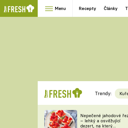
Menu
Recepty
Články
T
Oblíbené
Přílohy
recepty
HRANOLKY
HOUBY
KNEDLÍKY
DÝNĚ
KAŠE
RYCHLOVKY
Trendy:
Kuř
Populární
Videorecept
Nepečené jahodové ře
– lehký a osvěžující
kuchaři
dezert, na který
TEĎ VAŘÍ ŠÉF!