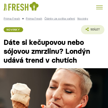
Prima Fresh
■
Prima Fresh
Články ze světa vaření
Novinky
Kuře
Polévky k večeři
Rychlé večeře
Trendy:
NOVINKY
SDÍLET
Česká kuchyně
Čokoláda
Dáte si kečupovou nebo
sójovou zmrzlinu? Londýn
udává trend v chutích
Témata
Recepty
Články
TV Program