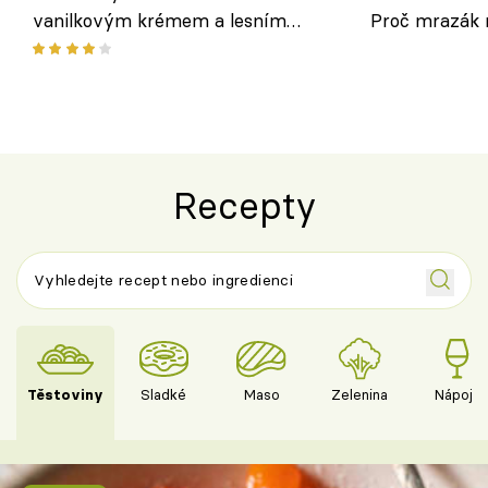
vanilkovým krémem a lesním
Proč mrazák n
ovocem podle Bread Society
horku vsadit 
Recepty
Těstoviny
Sladké
Maso
Zelenina
Nápoje