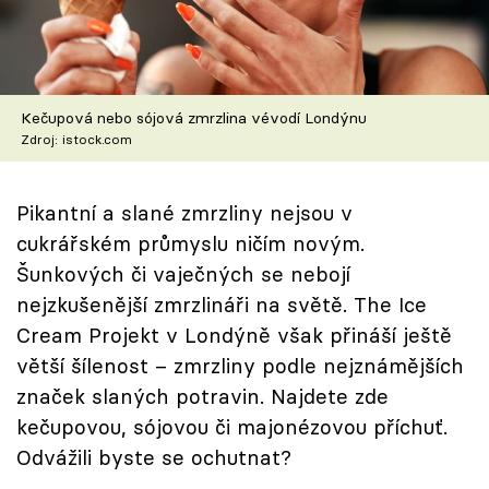
Škola vaření
Recepty z TV
Kečupová nebo sójová zmrzlina vévodí Londýnu
Speciál: Cuketa
Zdroj: istock.com
Těhotnej kuchař
Pikantní a slané zmrzliny nejsou v
Sledujte prima+
cukrářském průmyslu ničím novým.
Šunkových či vaječných se nebojí
Přihlášení
nejzkušenější zmrzlináři na světě. The Ice
Cream Projekt v Londýně však přináší ještě
větší šílenost – zmrzliny podle nejznámějších
Sledujte nás
značek slaných potravin. Najdete zde
kečupovou, sójovou či majonézovou příchuť.
Odvážili byste se ochutnat?