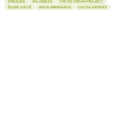
ZMRZLINA
MAJONÉZA
THE ICE CREAM PROJECT
ŠÍLENÉ CHUTĚ
ANYA HINDMARCH
COCOA KRISPIES