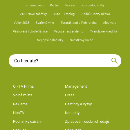
Změna času
Partie
Počasí
Kdy budou volby
ZOO Nové začátky
Auto – katalog
7 pádů Honzy Dědka
Volby 2025
Svařené víno
Tatarák podle Pohlreicha
Aloe vera
Pěstování lichořeřišnice
Výpočet ascendentu
Tvarohové knedlíky
Nejlepší palačinky
Švestkový koláč
O FTV Prima
Management
Volná místa
Press
Reklama
Castingy a výzvy
HbbTV
Kontakty
Podmínky užívání
Zpracování osobních údajů