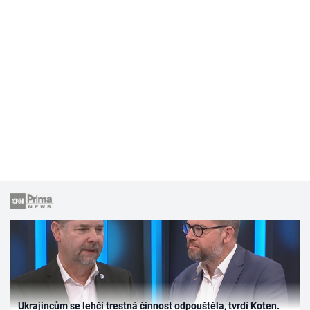
Ukrajincům se lehčí trestná činnost odpouštěla, tvrdí Koten.