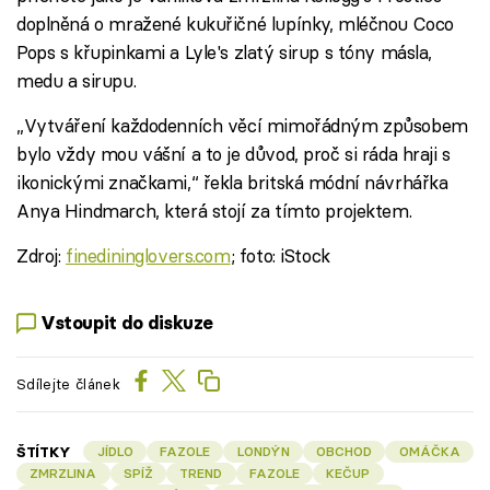
doplněná o mražené kukuřičné lupínky, mléčnou Coco
Pops s křupinkami a Lyle's zlatý sirup s tóny másla,
medu a sirupu.
„Vytváření každodenních věcí mimořádným způsobem
bylo vždy mou vášní a to je důvod, proč si ráda hraji s
ikonickými značkami,“ řekla britská módní návrhářka
Anya Hindmarch, která stojí za tímto projektem.
Zdroj:
finedininglovers.com
; foto: iStock
Vstoupit do diskuze
Sdílejte článek
ŠTÍTKY
JÍDLO
FAZOLE
LONDÝN
OBCHOD
OMÁČKA
ZMRZLINA
SPÍŽ
TREND
FAZOLE
KEČUP