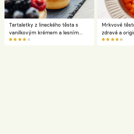
Tartaletky z lineckého těsta s
Mrkvové těst
vanilkovým krémem a lesním
zdravá a origi
ovocem podle Bread Society
klasiky