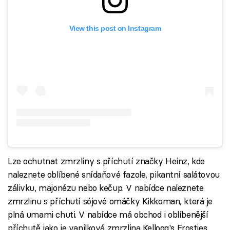
View this post on Instagram
Lze ochutnat zmrzliny s příchutí značky Heinz, kde
naleznete oblíbené snídaňové fazole, pikantní salátovou
zálivku, majonézu nebo kečup. V nabídce naleznete
zmrzlinu s příchutí sójové omáčky Kikkoman, která je
plná umami chuti. V nabídce má obchod i oblíbenější
příchutě jako je vanilková zmrzlina Kellogg's Frosties