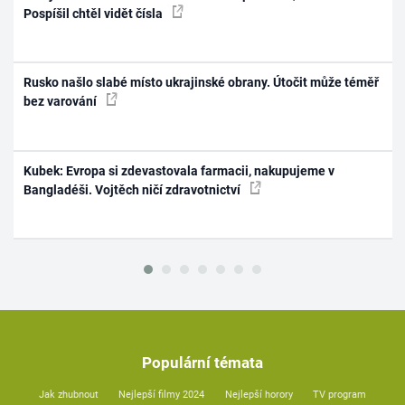
Pospíšil chtěl vidět čísla
Rusko našlo slabé místo ukrajinské obrany. Útočit může téměř
bez varování
Kubek: Evropa si zdevastovala farmacii, nakupujeme v
Bangladéši. Vojtěch ničí zdravotnictví
Populární témata
Jak zhubnout
Nejlepší filmy 2024
Nejlepší horory
TV program