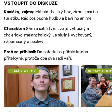
VSTOUPIT DO DISKUZE
Má rád thajský box, zimní sport a
Koníčky, zájmy:
turistiku. Rád poslouchá hudbu a baví ho anime.
Sám o sobě tvrdí, že je výbušný a
Charakter:
cholericko-melancholický. Je slušně vychovaný,
nápomocný a pečlivý.
Do pořadu ho přihlásila jeho
Proč se přihlásil:
přítelkyně, protože oba dva rádi vaří.
SERIÁLY A FILMY
SERIÁLY A FILM