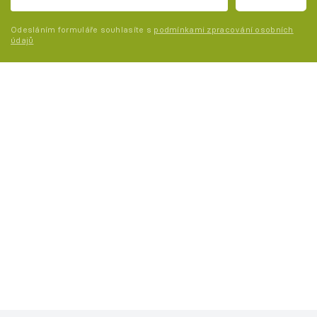
Odesláním formuláře souhlasíte s
podmínkami zpracování osobních
údajů