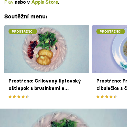
Play
nebo v
Apple Store
.
Soutěžní menu:
PROSTŘENO!
PROSTŘENO!
Prostřeno: Grilovaný liptovský
Prostřeno: F
oštiepok s brusinkami a
cibulačka s 
čerstvým chlebem