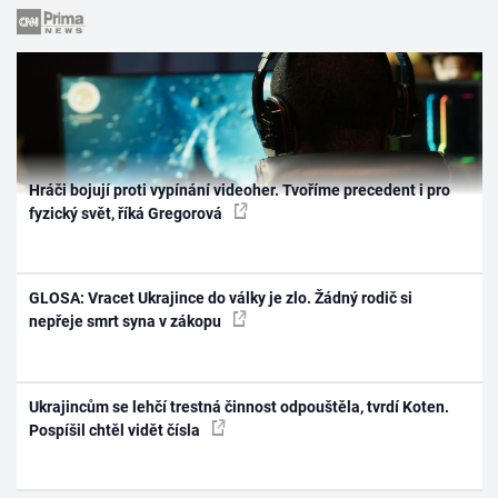
Hráči bojují proti vypínání videoher. Tvoříme precedent i pro
fyzický svět, říká Gregorová
GLOSA: Vracet Ukrajince do války je zlo. Žádný rodič si
nepřeje smrt syna v zákopu
Ukrajincům se lehčí trestná činnost odpouštěla, tvrdí Koten.
Pospíšil chtěl vidět čísla