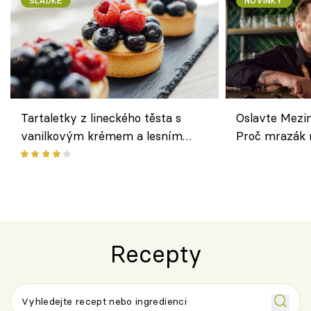
SLADKÉ
NOVINKY
Tartaletky z lineckého těsta s
Oslavte Mezin
vanilkovým krémem a lesním
Proč mrazák n
ovocem podle Bread Society
horku vsadit 
Recepty