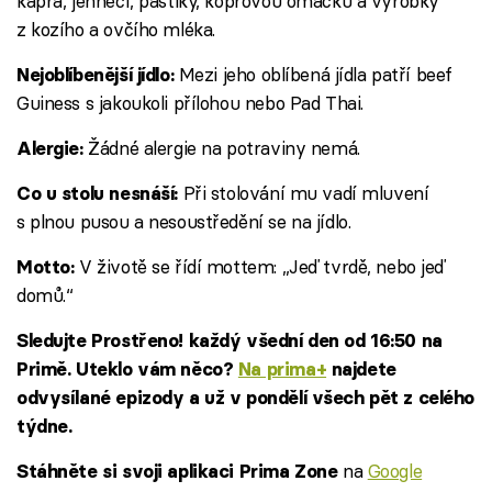
kapra, jehněčí, paštiky, koprovou omáčku a výrobky
z kozího a ovčího mléka.
Mezi jeho oblíbená jídla patří beef
Nejoblíbenější jídlo:
Guiness s jakoukoli přílohou nebo Pad Thai.
Žádné alergie na potraviny nemá.
Alergie:
Při stolování mu vadí mluvení
Co u stolu nesnáší:
s plnou pusou a nesoustředění se na jídlo.
V životě se řídí mottem: „Jeď tvrdě, nebo jeď
Motto:
domů.“
Sledujte Prostřeno! každý všední den od 16:50 na
Primě. Uteklo vám něco?
Na prima+
najdete
odvysílané epizody a už v pondělí všech pět z celého
týdne.
na
Google
Stáhněte si svoji aplikaci Prima Zone