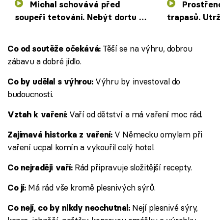
Michal schovává před
Prostřeno! bude plné
soupeři tetování. Nebýt dortu z
trapasů. Utrž
mrazáku, nenajedli by se
shozená kame
začátkem
Těší se na výhru, dobrou
Co od soutěže očekává:
zábavu a dobré jídlo.
Výhru by investoval do
Co by udělal s výhrou:
budoucnosti.
Vaří od dětství a má vaření moc rád.
Vztah k vaření:
V Německu omylem při
Zajímavá historka z vaření:
vaření ucpal komín a vykouřil celý hotel.
Rád připravuje složitější recepty.
Co nejraději vaří:
Má rád vše kromě plesnivých sýrů.
Co jí:
Nejí plesnivé sýry,
Co nejí, co by nikdy neochutnal: