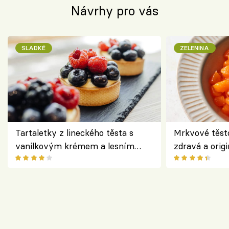
Návrhy pro vás
SLADKÉ
ZELENINA
Tartaletky z lineckého těsta s
Mrkvové těst
vanilkovým krémem a lesním
zdravá a origi
ovocem podle Bread Society
klasiky