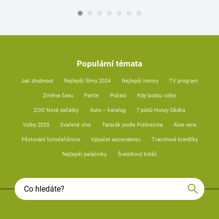
Populární témata
Jak zhubnout
Nejlepší filmy 2024
Nejlepší horory
TV program
Změna času
Partie
Počasí
Kdy budou volby
ZOO Nové začátky
Auto – katalog
7 pádů Honzy Dědka
Volby 2025
Svařené víno
Tatarák podle Pohlreicha
Aloe vera
Pěstování lichořeřišnice
Výpočet ascendentu
Tvarohové knedlíky
Nejlepší palačinky
Švestkový koláč