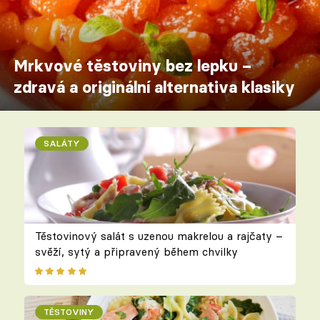
Mrkvové těstoviny bez lepku –
zdravá a originální alternativa klasiky
SALÁTY
Těstovinový salát s uzenou makrelou a rajčaty –
svěží, sytý a připravený během chvilky
TĚSTOVINY