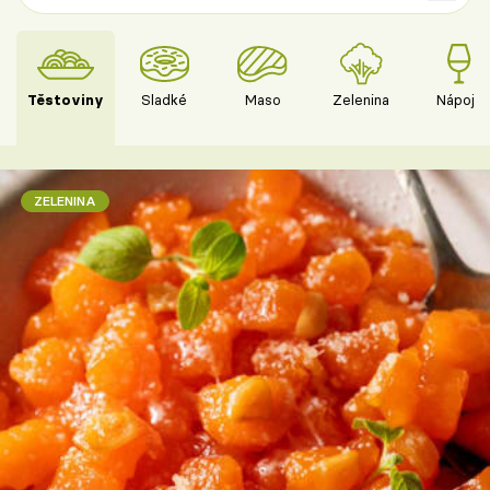
Těstoviny
Sladké
Maso
Zelenina
Nápoje
ZELENINA