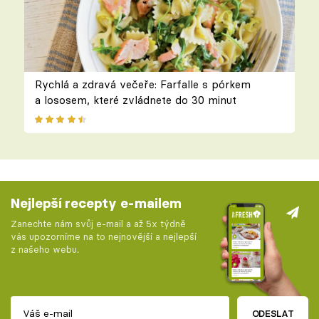
Rychlá a zdravá večeře: Farfalle s pórkem
a lososem, které zvládnete do 30 minut
Nejlepší recepty e-mailem
Zanechte nám svůj e-mail a až 5x týdně
vás upozorníme na to nejnovější a nejlepší
z našeho webu.
ODESLAT