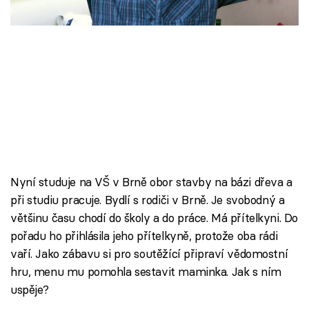
Škola vaření
Recepty z TV
Speciál: Cuketa
Těhotnej kuchař
Sledujte prima+
Nyní studuje na VŠ v Brně obor stavby na bázi dřeva a
Přihlášení
při studiu pracuje. Bydlí s rodiči v Brně. Je svobodný a
většinu času chodí do školy a do práce. Má přítelkyni. Do
pořadu ho přihlásila jeho přítelkyně, protože oba rádi
Sledujte nás
vaří. Jako zábavu si pro soutěžící připraví vědomostní
hru, menu mu pomohla sestavit maminka. Jak s ním
uspěje?