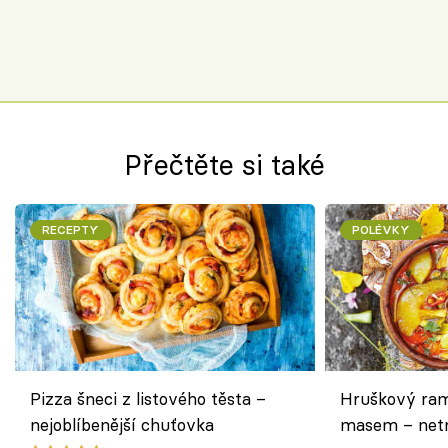
Přečtěte si také
RECEPTY
POLÉVKY
Pizza šneci z listového těsta –
Hruškový ram
nejoblíbenější chuťovka
masem – netr