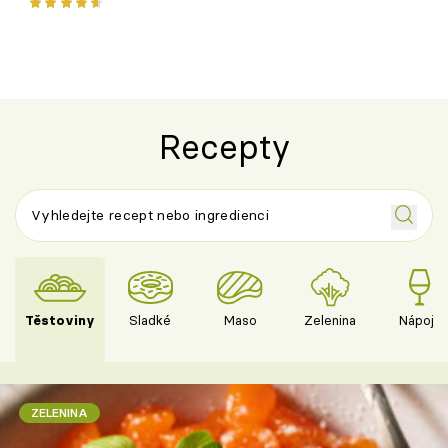
asijském styl
Recepty
Těstoviny
Sladké
Maso
Zelenina
Nápoje
ZELENINA