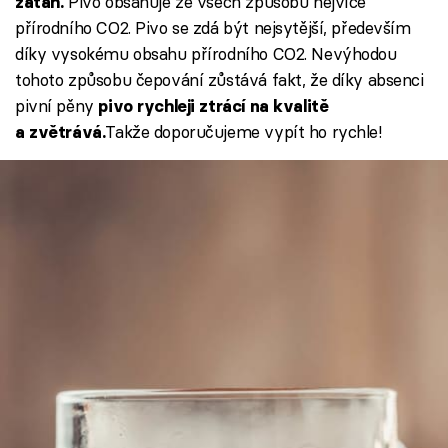
Pivo obsahuje ze všech způsobů nejvíce
zátah.
přírodního CO2. Pivo se zdá být nejsytější, především
díky vysokému obsahu přírodního CO2. Nevýhodou
tohoto způsobu čepování zůstává fakt, že díky absenci
pivní pěny
pivo rychleji ztrácí na kvalitě
Takže doporučujeme vypít ho rychle!
a zvětrává.