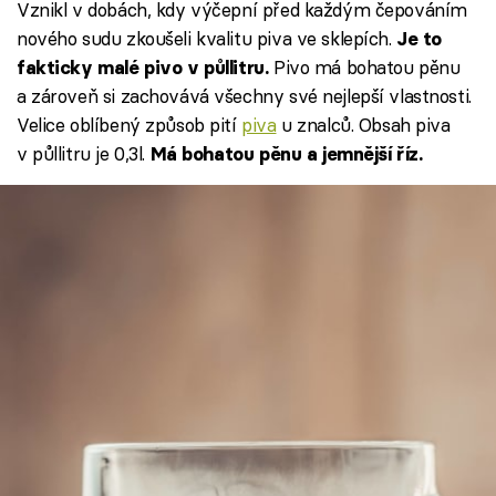
Vznikl v dobách, kdy výčepní před každým čepováním
nového sudu zkoušeli kvalitu piva ve sklepích.
Je to
Pivo má bohatou pěnu
fakticky malé pivo v půllitru.
a zároveň si zachovává všechny své nejlepší vlastnosti.
Velice oblíbený způsob pití
piva
u znalců. Obsah piva
v půllitru je 0,3l.
Má bohatou pěnu a jemnější říz.