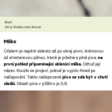
šnyt
Zdroj: Budějovický Budvar
Mlíko
Účelem je naplnit sklenici až po okraj pivní, krémovou
až smetanovou pěnou, která je pitelná a plná piva,
na
Odtud její
první pohled připomínající sklenici mlíka.
název. Kouzlo se projeví, pokud je vypito ihned po
načepování. Takto načepované
pivo se zdá být v chuti
Obsah piva v půllitru je 0,3l.
sladší.