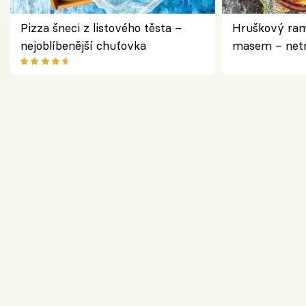
Pizza šneci z listového těsta –
Hruškový ram
nejoblíbenější chuťovka
masem – netr
asijském styl