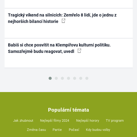
Tragický víkend na silnicích: Zemřelo 8 lidí, jde o jednu z
nejhorších bilancí historie
Babiš si chce posvítit na Klempířovu kulturní politiku.
Samozřejmě budu reagovat, uvedl
Populární témata
Jak zhubnout
Nejlepší filmy 2024
Nejlepší horory
TV program
Změna času
Partie
Počasí
Kdy budou volby