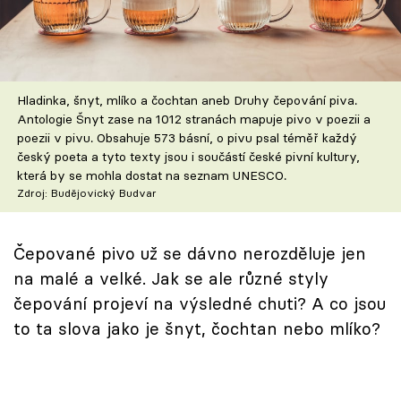
Škola vaření
Recepty z TV
Hladinka, šnyt, mlíko a čochtan aneb Druhy čepování piva.
Speciál: Cuketa
Antologie Šnyt zase na 1012 stranách mapuje pivo v poezii a
poezii v pivu. Obsahuje 573 básní, o pivu psal téměř každý
Těhotnej kuchař
český poeta a tyto texty jsou i součástí české pivní kultury,
která by se mohla dostat na seznam UNESCO.
Sledujte prima+
Zdroj: Budějovický Budvar
Přihlášení
Čepované pivo už se dávno nerozděluje jen
na malé a velké. Jak se ale různé styly
čepování projeví na výsledné chuti? A co jsou
Sledujte nás
to ta slova jako je šnyt, čochtan nebo mlíko?