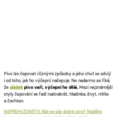
Pivo lze čepovat různými způsoby a jeho chuť se odvíjí
i od toho, jak ho výčepní načepuje. Ne nadarmo se říká,
že
Mezi nejznámější
sládek
pivo vaří, výčepní ho dělá.
styly čepování se řadí nadvakrát, hladinka, šnyt, mlíko
a čochtan.
NEPŘEHLÉDNĚTE: Kde se pije dobré pivo? Najděte