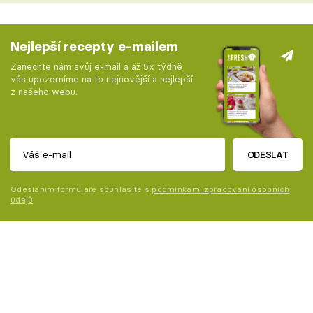
Nejlepší recepty e-mailem
Zanechte nám svůj e-mail a až 5x týdně
vás upozorníme na to nejnovější a nejlepší
z našeho webu.
ODESLAT
Odesláním formuláře souhlasíte s
podmínkami zpracování osobních
údajů