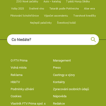
ZOO Nové začátky
Auto – katalog
7 pádů Honzy Dědka
Volby 2025
Svařené víno
Tatarák podle Pohlreicha
Aloe vera
Pěstování lichořeřišnice
Výpočet ascendentu
Tvarohové knedlíky
Nejlepší palačinky
Švestkový koláč
O FTV Prima
Management
Volná místa
Press
Reklama
Castingy a výzvy
HbbTV
Kontakty
Podmínky užívání
Zpracování osobních údajů
Cookies
Nápověda
Vlastník FTV Prima spol. s
Redakce