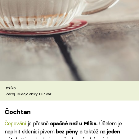
mlíko
Zdroj: Budějovický Budvar
Čochtan
Čepování
je přesně
Účelem je
opačné než u Mlíka.
naplnit sklenici pivem
a taktéž na
bez pěny
jeden