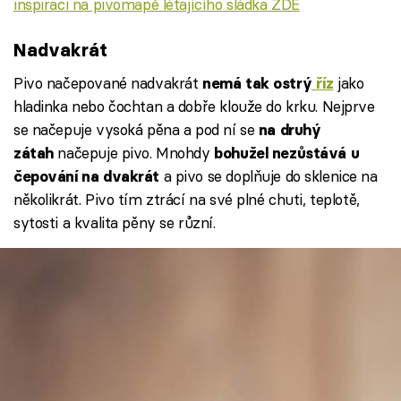
inspiraci na pivomapě létajícího sládka ZDE
Nadvakrát
Pivo načepované nadvakrát
jako
nemá tak ostrý
říz
hladinka nebo čochtan a dobře klouže do krku. Nejprve
se načepuje vysoká pěna a pod ní se
na druhý
načepuje pivo. Mnohdy
zátah
bohužel nezůstává u
a pivo se doplňuje do sklenice na
čepování na dvakrát
několikrát. Pivo tím ztrácí na své plné chuti, teplotě,
sytosti a kvalita pěny se různí.