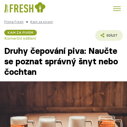
Prima Fresh
■
Kam za pivem
Kuře
Polévky k večeři
Rychlé večeře
Trendy:
KAM ZA PIVEM
SDÍLET
Komerční sdělení
Česká kuchyně
Čokoláda
Druhy čepování piva: Naučte
se poznat správný šnyt nebo
čochtan
Témata
Recepty
Články
TV Program