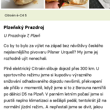
Citroën ë-C4 5
Plzeňský Prazdroj
U Prazdroje 7, Plzeň
Co by to bylo za výlet na západ bez návštěvy českého
nejslavnějšího pivovaru Pilsner Urquell? My jsme jej
rozhodně ujít nenechali.
Plně elektrický Citroën slibuje dojezd přes 300 km. U
sportovního režimu jsme si kupodivu výrazného
snižování odhadovaného dojezdu nevšimli, překvapení
ale přišlo v momentě, když jsme si to z Berouna namířili
po dálnici D5 na Plzeň. V parném letním počasí jsme si
pustili naplno klimatizaci a sešlápli pedál, tentokrát již na
normální jízdní režim... A nepřestali jsme se divit, jakou