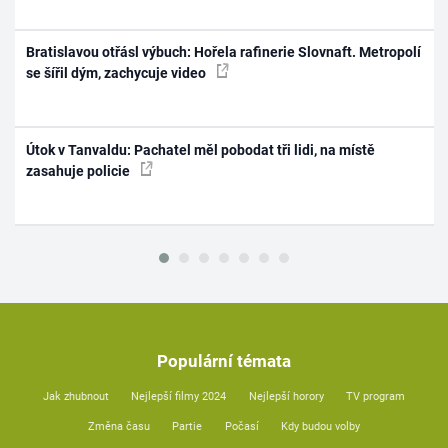
Bratislavou otřásl výbuch: Hořela rafinerie Slovnaft. Metropolí
se šířil dým, zachycuje video
Útok v Tanvaldu: Pachatel měl pobodat tři lidi, na místě
zasahuje policie
Populární témata
Jak zhubnout
Nejlepší filmy 2024
Nejlepší horory
TV program
Změna času
Partie
Počasí
Kdy budou volby