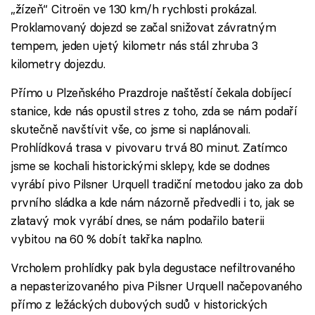
„žízeň“ Citroën ve 130 km/h rychlosti prokázal.
Proklamovaný dojezd se začal snižovat závratným
tempem, jeden ujetý kilometr nás stál zhruba 3
kilometry dojezdu.
Přímo u Plzeňského Prazdroje naštěstí čekala dobíjecí
stanice, kde nás opustil stres z toho, zda se nám podaří
skutečně navštívit vše, co jsme si naplánovali.
Prohlídková trasa v pivovaru trvá 80 minut. Zatímco
jsme se kochali historickými sklepy, kde se dodnes
vyrábí pivo Pilsner Urquell tradiční metodou jako za dob
prvního sládka a kde nám názorně předvedli i to, jak se
zlatavý mok vyrábí dnes, se nám podařilo baterii
vybitou na 60 % dobít takřka naplno.
Vrcholem prohlídky pak byla degustace nefiltrovaného
a nepasterizovaného piva Pilsner Urquell načepovaného
přímo z ležáckých dubových sudů v historických