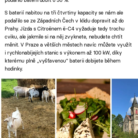
S baterií nabitou na tři čtvrtiny kapacity se nám ale
podařilo se ze Západních Čech v klidu dopravit až do
Prahy. Jízda s Citroënem ë-C4 vyžaduje tedy trochu
cviku, ale jakmile si na něj zvyknete, nebudete chtít
měnit. V Praze a větších městech navíc můžete využít
i rychlonabíjejích stanic s výkonem až 100 kW, díky
kterému plně „vyšťavenou“ baterii dobijete během
hodinky.