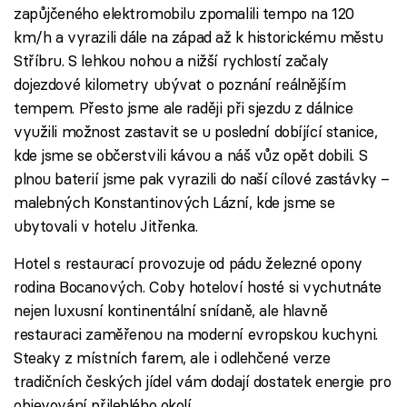
zapůjčeného elektromobilu zpomalili tempo na 120
km/h a vyrazili dále na západ až k historickému městu
Stříbru. S lehkou nohou a nižší rychlostí začaly
dojezdové kilometry ubývat o poznání reálnějším
tempem. Přesto jsme ale raději při sjezdu z dálnice
využili možnost zastavit se u poslední dobíjící stanice,
kde jsme se občerstvili kávou a náš vůz opět dobili. S
plnou baterií jsme pak vyrazili do naší cílové zastávky –
malebných Konstantinových Lázní, kde jsme se
ubytovali v hotelu Jitřenka.
Hotel s restaurací provozuje od pádu železné opony
rodina Bocanových. Coby hoteloví hosté si vychutnáte
nejen luxusní kontinentální snídaně, ale hlavně
restauraci zaměřenou na moderní evropskou kuchyni.
Steaky z místních farem, ale i odlehčené verze
tradičních českých jídel vám dodají dostatek energie pro
objevování přilehlého okolí.