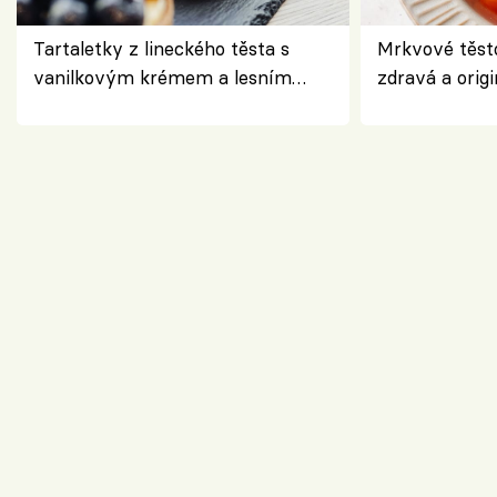
Tartaletky z lineckého těsta s
Mrkvové těst
vanilkovým krémem a lesním
zdravá a origi
ovocem podle Bread Society
klasiky