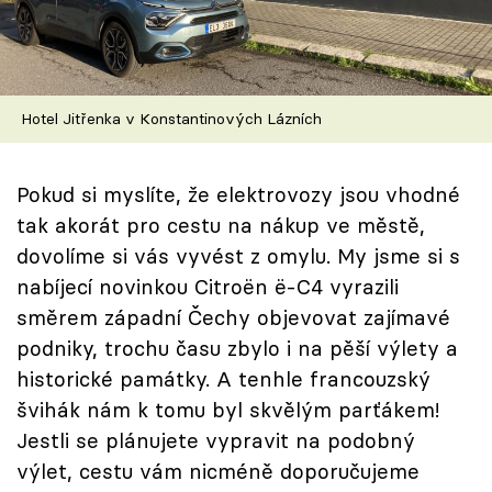
Škola vaření
Recepty z TV
Hotel Jitřenka v Konstantinových Lázních
Speciál: Cuketa
Těhotnej kuchař
Pokud si myslíte, že elektrovozy jsou vhodné
tak akorát pro cestu na nákup ve městě,
Sledujte prima+
dovolíme si vás vyvést z omylu. My jsme si s
nabíjecí novinkou Citroën ë-C4 vyrazili
Přihlášení
směrem západní Čechy objevovat zajímavé
podniky, trochu času zbylo i na pěší výlety a
historické památky. A tenhle francouzský
Sledujte nás
švihák nám k tomu byl skvělým parťákem!
Jestli se plánujete vypravit na podobný
výlet, cestu vám nicméně doporučujeme