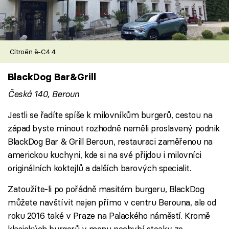
Citroën ë-C4 4
BlackDog Bar&Grill
Česká 140, Beroun
Jestli se řadíte spíše k milovníkům burgerů, cestou na
západ byste minout rozhodně neměli proslavený podnik
BlackDog Bar & Grill Beroun, restauraci zaměřenou na
americkou kuchyni, kde si na své přijdou i milovníci
originálních koktejlů a dalších barových specialit.
Zatoužíte-li po pořádně masitém burgeru, BlackDog
můžete navštívit nejen přímo v centru Berouna, ale od
roku 2016 také v Praze na Palackého náměstí. Kromě
klasických burgerů v menu nechybí steaky ze