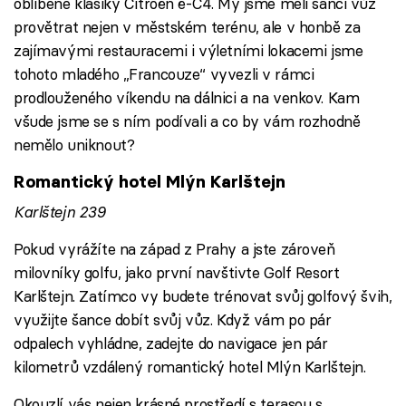
oblíbené klasiky Citroën ë-C4. My jsme měli šanci vůz
provětrat nejen v městském terénu, ale v honbě za
zajímavými restauracemi i výletními lokacemi jsme
tohoto mladého „Francouze“ vyvezli v rámci
prodlouženého víkendu na dálnici a na venkov. Kam
všude jsme se s ním podívali a co by vám rozhodně
nemělo uniknout?
Romantický hotel Mlýn Karlštejn
Karlštejn 239
Pokud vyrážíte na západ z Prahy a jste zároveň
milovníky golfu, jako první navštivte Golf Resort
Karlštejn. Zatímco vy budete trénovat svůj golfový švih,
využijte šance dobít svůj vůz. Když vám po pár
odpalech vyhládne, zadejte do navigace jen pár
kilometrů vzdálený romantický hotel Mlýn Karlštejn.
Okouzlí vás nejen krásné prostředí s terasou s