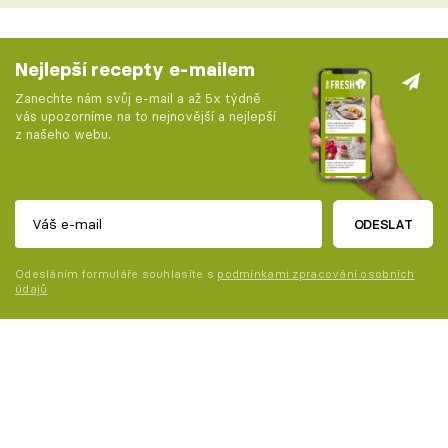
Nejlepší recepty e-mailem
Zanechte nám svůj e-mail a až 5x týdně
vás upozorníme na to nejnovější a nejlepší
z našeho webu.
ODESLAT
Odesláním formuláře souhlasíte s
podmínkami zpracování osobních
údajů