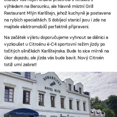
výhledem na Berounku, ale hlavně místní Grill
Restaurant Mlýn Karlštejn, jehož kuchyně je postavena
na rybích specialitách. S dobíjecí stanicí jsou i zde na
majitele elektromobilů perfektně připraveni.
Na začátek výletu doporučujeme vyhnout se dálnici a
vyzkoušet u Citroënu ë-C4 sportovní režim jízdy po
točitých silničkách Karlštejnska. Bude to sice mírně na
úkor dojezdu, ale jízda vás bude bavit. Nový Citroën
totiž umí zabrat!