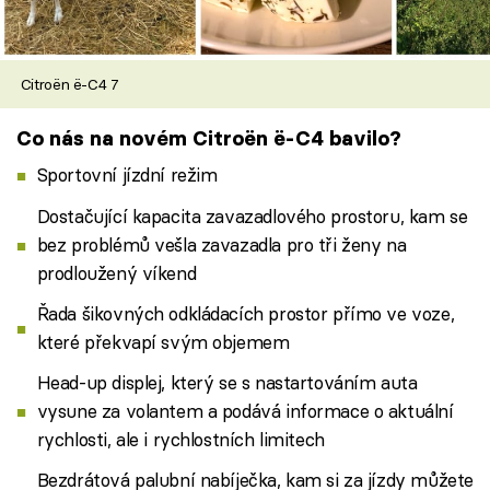
Citroën ë-C4 7
Co nás na novém Citroën ë-C4 bavilo?
Sportovní jízdní režim
Dostačující kapacita zavazadlového prostoru, kam se
bez problémů vešla zavazadla pro tři ženy na
prodloužený víkend
Řada šikovných odkládacích prostor přímo ve voze,
které překvapí svým objemem
Head-up displej, který se s nastartováním auta
vysune za volantem a podává informace o aktuální
rychlosti, ale i rychlostních limitech
Bezdrátová palubní nabíječka, kam si za jízdy můžete