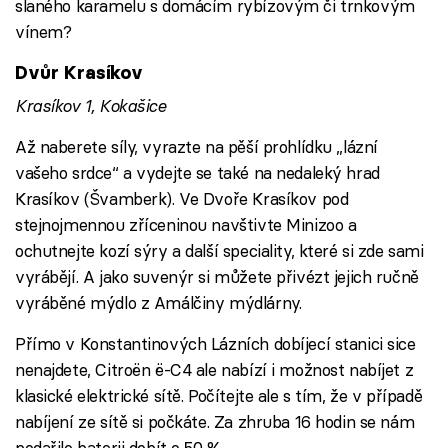
slaného karamelu s domácím rybízovým či trnkovým
vínem?
Dvůr Krasíkov
Krasíkov 1, Kokašice
Až naberete síly, vyrazte na pěší prohlídku „lázní
vašeho srdce“ a vydejte se také na nedaleký hrad
Krasíkov (Švamberk). Ve Dvoře Krasíkov pod
stejnojmennou zříceninou navštivte Minizoo a
ochutnejte kozí sýry a další speciality, které si zde sami
vyrábějí. A jako suvenýr si můžete přivézt jejich ručně
vyráběné mýdlo z Amálčiny mýdlárny.
Přímo v Konstantinových Lázních dobíjecí stanici sice
nenajdete, Citroën ë-C4 ale nabízí i možnost nabíjet z
klasické elektrické sítě. Počítejte ale s tím, že v případě
nabíjení ze sítě si počkáte. Za zhruba 16 hodin se nám
podařilo baterii dobít o 50 %.