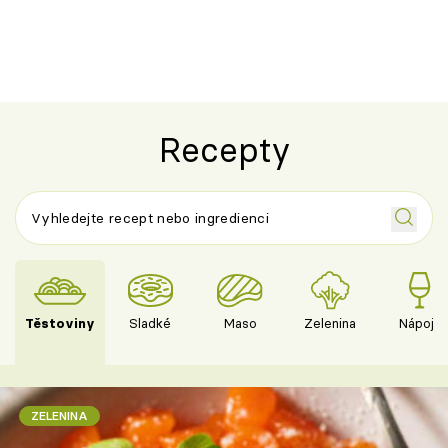
ovocem podle Bread Society
horku vsadit 
Recepty
Těstoviny
Sladké
Maso
Zelenina
Nápoje
ZELENINA