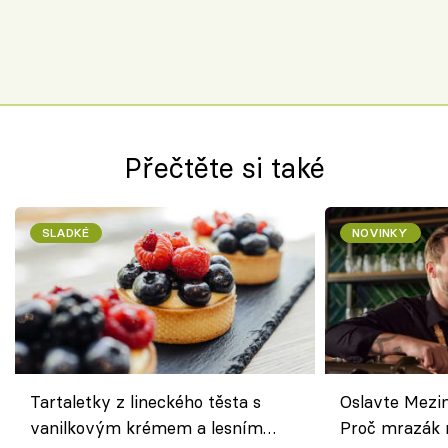
Přečtěte si také
SLADKÉ
NOVINKY
Tartaletky z lineckého těsta s
Oslavte Mezin
vanilkovým krémem a lesním
Proč mrazák n