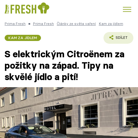
Prima Fresh
■
Prima Fresh
Články ze světa vaření
Kam za jídlem
Kuře
Polévky k večeři
Rychlé večeře
Trendy:
KAM ZA JÍDLEM
SDÍLET
Česká kuchyně
Čokoláda
S elektrickým Citroënem za
požitky na západ. Tipy na
skvělé jídlo a pití!
Témata
Recepty
Články
TV Program