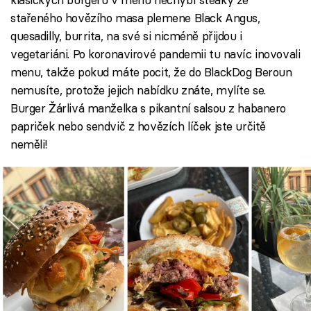
stařeného hovězího masa plemene Black Angus,
quesadilly, burrita, na své si nicméně přijdou i
vegetariáni. Po koronavirové pandemii tu navíc inovovali
menu, takže pokud máte pocit, že do BlackDog Beroun
nemusíte, protože jejich nabídku znáte, mylíte se.
Burger Žárlivá manželka s pikantní salsou z habanero
papriček nebo sendvič z hovězích líček jste určitě
neměli!