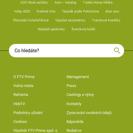
ZOO Nové začátky
Auto – katalog
7 pádů Honzy Dědka
Volby 2025
Svařené víno
Tatarák podle Pohlreicha
Aloe vera
Pěstování lichořeřišnice
Výpočet ascendentu
Tvarohové knedlíky
Nejlepší palačinky
Švestkový koláč
O FTV Prima
Management
Volná místa
Press
Reklama
Castingy a výzvy
HbbTV
Kontakty
Podmínky užívání
Zpracování osobních údajů
Cookies
Nápověda
Vlastník FTV Prima spol. s
Redakce