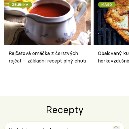
ZELENINA
MASO
Rajčatová omáčka z čerstvých
Obalovaný kuř
rajčat – základní recept plný chuti
horkovzdušné 
novém pojetí
Olivera
Recepty