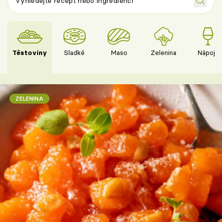
Těstoviny
Sladké
Maso
Zelenina
Nápoje
ZELENINA