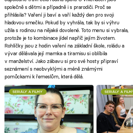
společně s dětmi a případně i s prarodiči. Proč se
přihlásila? Vaření ji baví a vaří každý den pro svoji
hladovou smečku. Pokud by vyhrála, tak by si výhru
užila s rodinou na nějaké dovolené. Toto menu si vybrala,
protože je to kombinace jídel napříč jejím životem.
Rohlíčky jsou z hodin vaření na základní škole, roládu a
vývar dělávala její mamka a tiramisu si oblíbila
v manželství. Jako zábavu si pro své hosty připraví
seznámení s neobvyklými a méně známými
pomůckami k řemeslům, která dělá.
SERIÁLY A FILMY
SERIÁLY A FILM