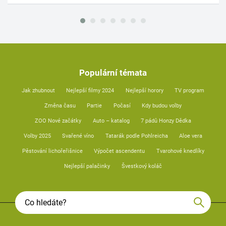
Populární témata
Jak zhubnout
Nejlepší filmy 2024
Nejlepší horory
TV program
Změna času
Partie
Počasí
Kdy budou volby
ZOO Nové začátky
Auto – katalog
7 pádů Honzy Dědka
Volby 2025
Svařené víno
Tatarák podle Pohlreicha
Aloe vera
Pěstování lichořeřišnice
Výpočet ascendentu
Tvarohové knedlíky
Nejlepší palačinky
Švestkový koláč