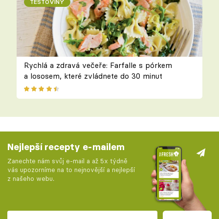
TĚSTOVINY
Rychlá a zdravá večeře: Farfalle s pórkem
a lososem, které zvládnete do 30 minut
Nejlepší recepty e-mailem
Zanechte nám svůj e-mail a až 5x týdně
vás upozorníme na to nejnovější a nejlepší
z našeho webu.