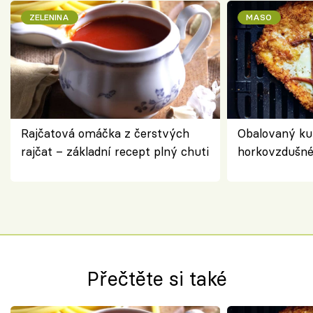
ZELENINA
MASO
Rajčatová omáčka z čerstvých
Obalovaný kuř
rajčat – základní recept plný chuti
horkovzdušné 
novém pojetí
Olivera
Přečtěte si také