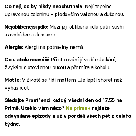
Nejí tepelně
Co nejí, co by nikdy neochutnala:
upravenou zeleninu – především vařenou a dušenou.
Mezi její oblíbená jídla patří sushi
Nejoblíbenější jídlo:
s avokádem a lososem.
Alergii na potraviny nemá.
Alergie:
Při stolování jí vadí mlaskání,
Co u stolu nesnáší:
žvýkání s otevřenou pusou a přemíra alkoholu.
V životě se řídí mottem: „Je lepší shořet než
Motto:
vyhasnout.“
Sledujte Prostřeno! každý všední den od 17:55 na
Primě. Uteklo vám něco?
Na prima+
najdete
odvysílané epizody a už v pondělí všech pět z celého
týdne.