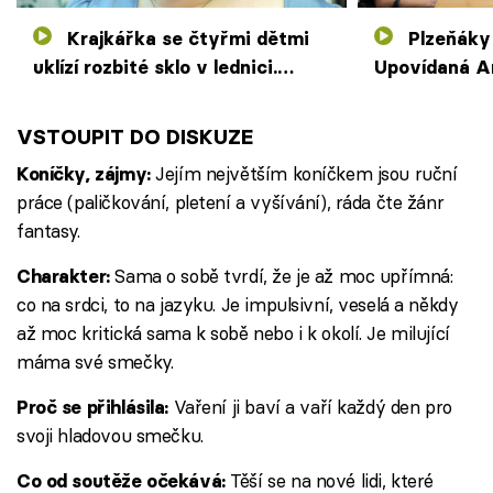
Krajkářka se čtyřmi dětmi
Plzeňáky potrápí machout.
uklízí rozbité sklo v lednici.
Upovídaná An
Soupeři jí tipují vyšší věk
jídle a výho
VSTOUPIT DO DISKUZE
Jejím největším koníčkem jsou ruční
Koníčky, zájmy:
práce (paličkování, pletení a vyšívání), ráda čte žánr
fantasy.
Sama o sobě tvrdí, že je až moc upřímná:
Charakter:
co na srdci, to na jazyku. Je impulsivní, veselá a někdy
až moc kritická sama k sobě nebo i k okolí. Je milující
máma své smečky.
Vaření ji baví a vaří každý den pro
Proč se přihlásila:
svoji hladovou smečku.
Těší se na nové lidi, které
Co od soutěže očekává: