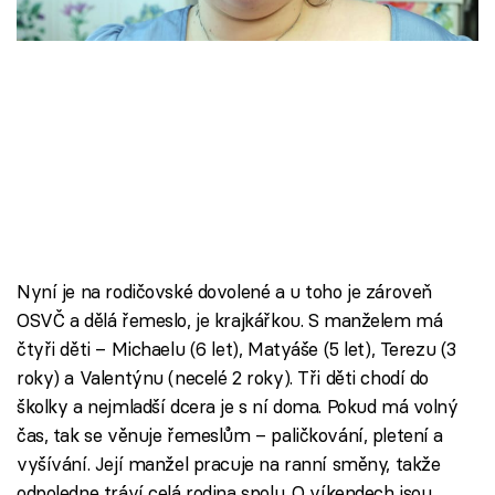
Škola vaření
Recepty z TV
Speciál: Cuketa
Těhotnej kuchař
Sledujte prima+
Nyní je na rodičovské dovolené a u toho je zároveň
Přihlášení
OSVČ a dělá řemeslo, je krajkářkou. S manželem má
čtyři děti – Michaelu (6 let), Matyáše (5 let), Terezu (3
roky) a Valentýnu (necelé 2 roky). Tři děti chodí do
Sledujte nás
školky a nejmladší dcera je s ní doma. Pokud má volný
čas, tak se věnuje řemeslům – paličkování, pletení a
vyšívání. Její manžel pracuje na ranní směny, takže
odpoledne tráví celá rodina spolu. O víkendech jsou