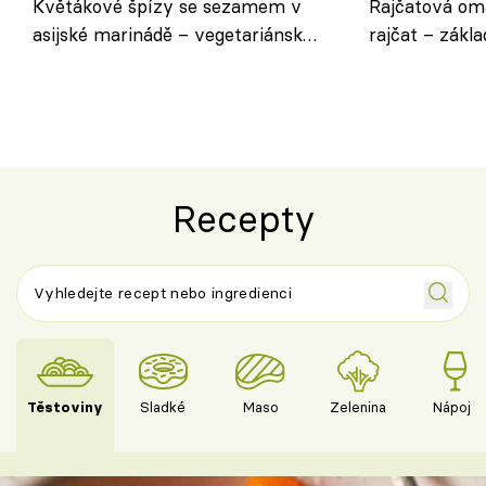
Květákové špízy se sezamem v
Rajčatová om
asijské marinádě – vegetariánská
rajčat – zákla
chuťovka z grilu
Recepty
Těstoviny
Sladké
Maso
Zelenina
Nápoje