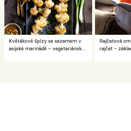
Květákové špízy se sezamem v
Rajčatová om
asijské marinádě – vegetariánská
rajčat – zákla
chuťovka z grilu