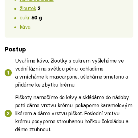
žloutek
2
cukr
50 g
káva
Postup
Uvaříme kávu, žloutky s cukrem vyšleháme ve
vodní lázni na světlou pěnu, ochladíme
a vmícháme k mascarpone, ušleháme smetanu a
přidáme ke zbytku krému.
Piškoty namočíme do kávy a skládáme do nádoby,
poté dáme vrstvu krému, pokapeme karamelovým
likérem a dáme vrstvu piškot. Poslední vrstvu
krému posypeme strouhanou hořkou čokoládou a
dáme ztuhnout.