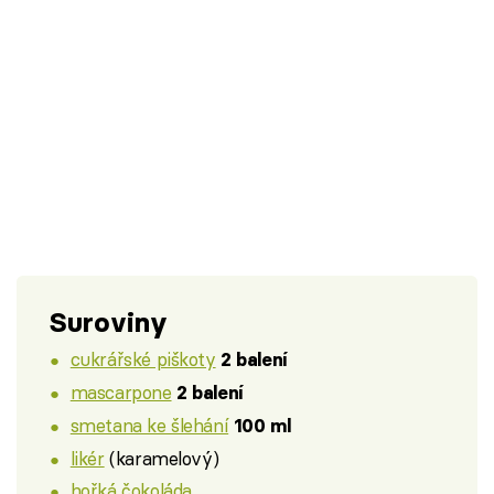
Suroviny
cukrářské piškoty
2 balení
mascarpone
2 balení
smetana ke šlehání
100 ml
likér
(karamelový)
hořká čokoláda