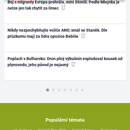
Boj s migranty Evropa prohrála, míní Stoniš. Podle Mlejnka je
nelze jen tak chytit za límec
Nikdy nezpochybňujte voliče ANO, smál se Staněk. Dle
průzkumu mají za lídra opozice Babiše
Poplach v Bulharsku: Dron plný výbušnin explodoval kousek od
plynovodu, jeho původ je nejasný
Populární témata