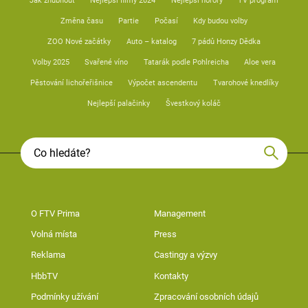
Jak zhubnout
Nejlepší filmy 2024
Nejlepší horory
TV program
Změna času
Partie
Počasí
Kdy budou volby
ZOO Nové začátky
Auto – katalog
7 pádů Honzy Dědka
Volby 2025
Svařené víno
Tatarák podle Pohlreicha
Aloe vera
Pěstování lichořeřišnice
Výpočet ascendentu
Tvarohové knedlíky
Nejlepší palačinky
Švestkový koláč
O FTV Prima
Management
Volná místa
Press
Reklama
Castingy a výzvy
HbbTV
Kontakty
Podmínky užívání
Zpracování osobních údajů