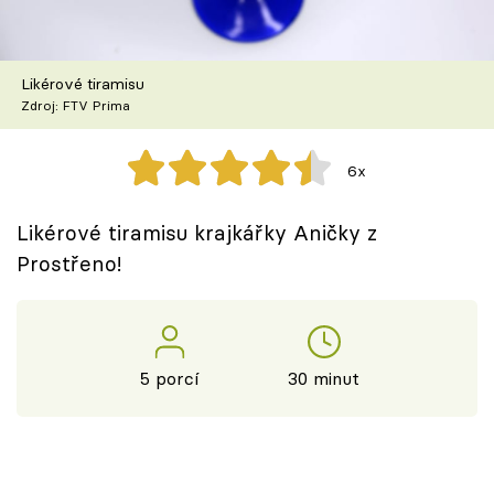
Škola vaření
Recepty z TV
Likérové tiramisu
Zdroj: FTV Prima
Speciál: Cuketa
6x
Těhotnej kuchař
Likérové tiramisu krajkářky Aničky z
Sledujte prima+
Prostřeno!
Přihlášení
5 porcí
30 minut
Sledujte nás