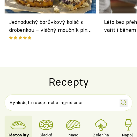
Jednoduchý borůvkový koláč s
Léto bez přeh
drobenkou – vláčný moučník plný
vařit i během
ovoce
Recepty
Těstoviny
Sladké
Maso
Zelenina
Nápoje