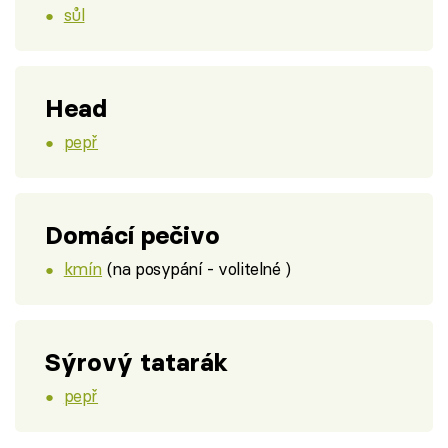
sůl
Head
pepř
Domácí pečivo
kmín
(na posypání - volitelné )
Sýrový tatarák
pepř