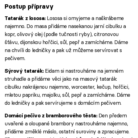
Postup přípravy
Lososa si omyjeme a naškrábeme
Tatarák z lososa:
najemno. Do masa přidáme nasekanou jarní cibulku a
kopr, olivový olej (podle tučnosti ryby), citronovou
šťávu, dijonskou hořčici, sůl, pepř a zamícháme. Dáme
na chvíli do ledničky a pak už můžeme servírovat s
pečivem.
Eidam si nastrouháme na jemném
Sýrový tatarák:
struhadle a přidáme věci jako na masový tatarák:
cibulku nakrájenou najemno, worcester, kečup, hořčici,
mletou papriku, majolku, sůl, pepř a zamícháme. Dáme
do ledničky a pak servírujeme s domácím pečivem.
Den předem
Domácí pečivo z bramborového těsta:
uvařené a oloupané brambory nastrouháme najemno,
přidáme změklé máslo, ostatní suroviny a zpracujeme.