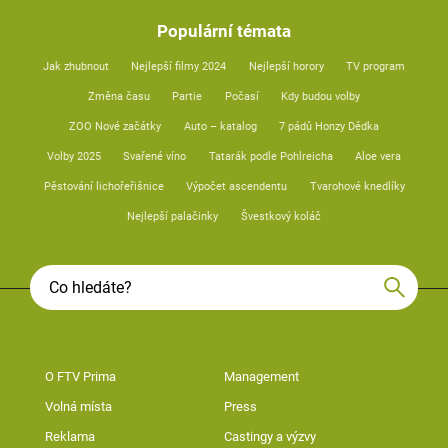
Populární témata
Jak zhubnout
Nejlepší filmy 2024
Nejlepší horory
TV program
Změna času
Partie
Počasí
Kdy budou volby
ZOO Nové začátky
Auto – katalog
7 pádů Honzy Dědka
Volby 2025
Svařené víno
Tatarák podle Pohlreicha
Aloe vera
Pěstování lichořeřišnice
Výpočet ascendentu
Tvarohové knedlíky
Nejlepší palačinky
Švestkový koláč
O FTV Prima
Management
Volná místa
Press
Reklama
Castingy a výzvy