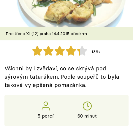
Škola vaření
Recepty z TV
Prostřeno XI (12) praha 14.4.2015 předkrm
Speciál: Cuketa
Těhotnej kuchař
136x
Sledujte prima+
Všichni byli zvědaví, co se skrývá pod
sýrovým tatarákem. Podle soupeřů to byla
Přihlášení
taková vylepšená pomazánka.
Sledujte nás
5 porcí
60 minut