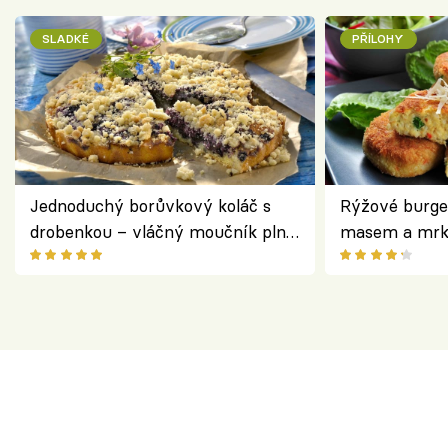
SLADKÉ
PŘÍLOHY
Jednoduchý borůvkový koláč s
Rýžové burge
drobenkou – vláčný moučník plný
masem a mrk
ovoce
salátem – leh