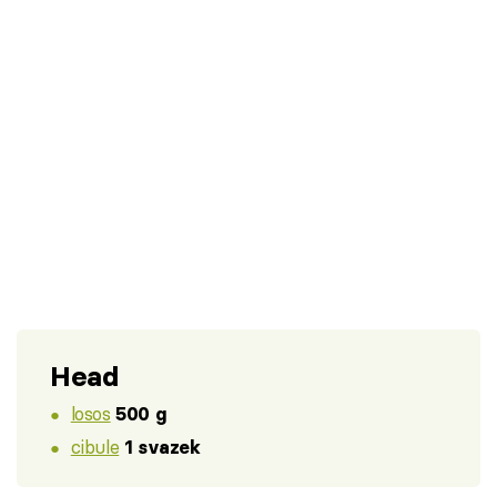
Head
losos
500 g
cibule
1 svazek