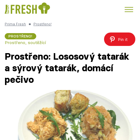
Prima Fresh
■
Prostřeno!
Kuře
Polévky k večeři
Rychlé večeře
Trendy:
PROSTŘENO!
Pin it
Prostřeno, soutěžící
Česká kuchyně
Čokoláda
Prostřeno: Lososový tatarák
a sýrový tatarák, domácí
pečivo
Témata
Recepty
Články
TV Program