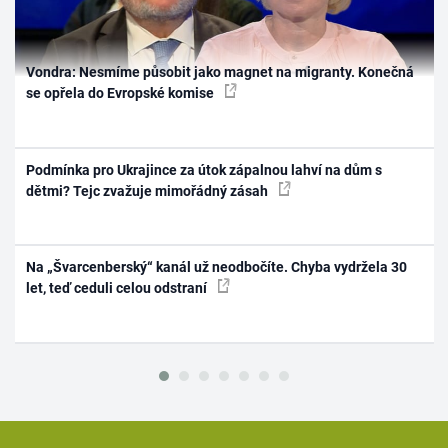
Vondra: Nesmíme působit jako magnet na migranty. Konečná
se opřela do Evropské komise
Podmínka pro Ukrajince za útok zápalnou lahví na dům s
dětmi? Tejc zvažuje mimořádný zásah
Na „Švarcenberský“ kanál už neodbočíte. Chyba vydržela 30
let, teď ceduli celou odstraní