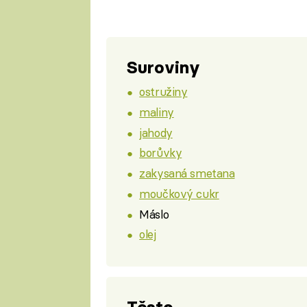
Suroviny
ostružiny
maliny
jahody
borůvky
zakysaná smetana
moučkový cukr
Máslo
olej