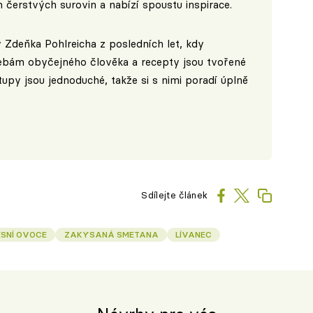
h čerstvých surovin a nabízí spoustu inspirace.
 Zdeňka Pohlreicha z posledních let, kdy
ebám obyčejného člověka a recepty jsou tvořené
py jsou jednoduché, takže si s nimi poradí úplně
Sdílejte článek
ESNÍ OVOCE
ZAKYSANÁ SMETANA
LÍVANEC