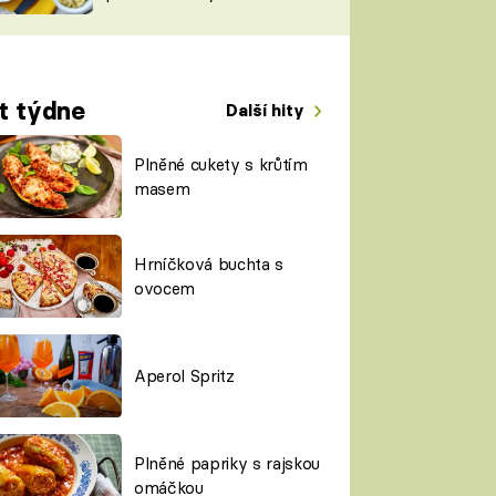
TORKY
ESH
t týdne
Další hity
Plněné cukety s krůtím
masem
Hrníčková buchta s
ovocem
Aperol Spritz
Plněné papriky s rajskou
omáčkou