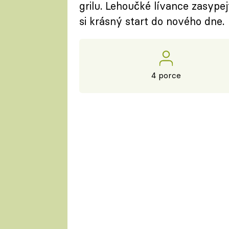
grilu. Lehoučké lívance zasype
si krásný start do nového dne.
4 porce