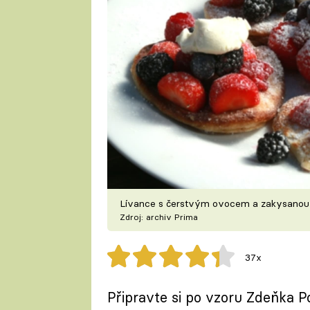
Lívance s čerstvým ovocem a zakysano
Zdroj: archiv Prima
37x
Připravte si po vzoru Zdeňka P