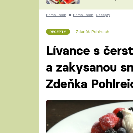
nepotřebujete troubu
ZDENĚK
ČESKO NA TALÍŘI
POHLREICH
Prima Fresh
■
Prima Fresh
Recepty
KAROLÍNA,
JAROSLAV SAPÍK
DOMÁCÍ
Zdeněk Pohlreich
RECEPTY
KUCHAŘKA
KAROLÍNA
KAMBERSKÁ
Lívance s čer
a zakysanou s
Zdeňka Pohlrei