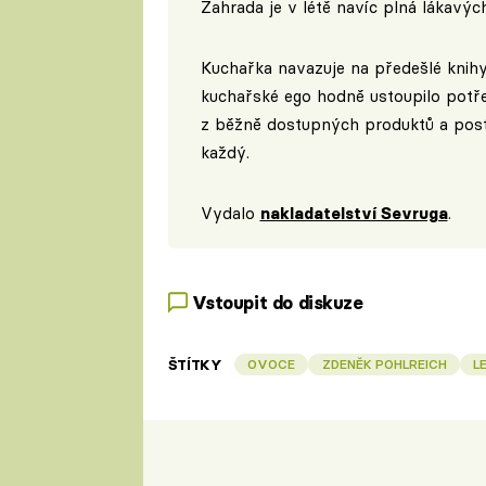
Zahrada je v létě navíc plná lákavýc
Kuchařka navazuje na předešlé knihy
kuchařské ego hodně ustoupilo potř
z běžně dostupných produktů a postu
každý.
Vydalo
nakladatelství Sevruga
.
Vstoupit do diskuze
ŠTÍTKY
OVOCE
ZDENĚK POHLREICH
L