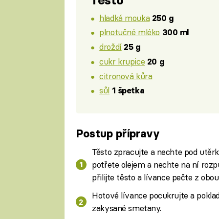
Těsto
hladká mouka
250 g
plnotučné mléko
300 ml
droždí
25 g
cukr krupice
20 g
citronová kůra
sůl
1 špetka
Postup přípravy
Fa
Těsto zpracujte a nechte pod utěr
potřete olejem a nechte na ní roz
přilijte těsto a lívance pečte z obou
Hotové lívance pocukrujte a pokla
zakysané smetany.