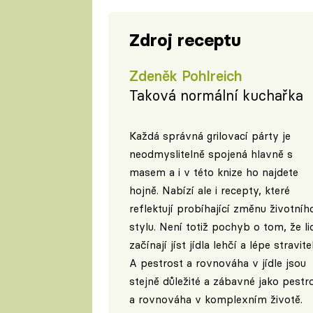
Zdroj receptu
Zdeněk Pohlreich
Taková normální kuchařka
Každá správná grilovací párty je
neodmyslitelně spojená hlavně s
masem a i v této knize ho najdete
hojně. Nabízí ale i recepty, které
reflektují probíhající změnu životníh
stylu. Není totiž pochyb o tom, že li
začínají jíst jídla lehčí a lépe stravite
A pestrost a rovnováha v jídle jsou
stejně důležité a zábavné jako pestr
a rovnováha v komplexním životě.