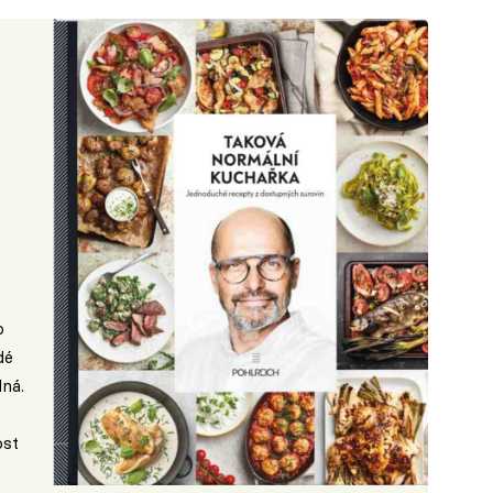
o
dé
lná.
ost