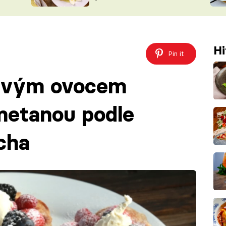
ŠÉFREDAK
VYCHYTÁVKY
SOUTĚŽ FR
NA NÁKUPECH
ČASOPIS
Hi
Pin it
stvým ovocem
metanou podle
cha