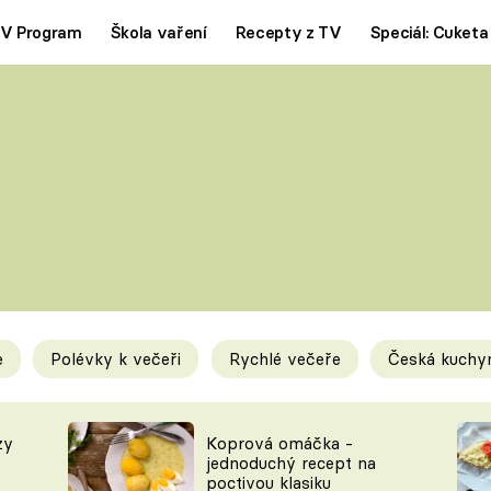
V Program
Škola vaření
Recepty z TV
Speciál: Cuketa
Polévky
Saláty
ČESKÁ KLASIKA
TĚSTOVIN
SILNÉ VÝVARY
SLADKÉ
KRÉMOVÉ
BEZMASÁ J
e
Polévky k večeři
Rychlé večeře
Česká kuchy
y
Tipy a triky
Novink
zy
Koprová omáčka -
jednoduchý recept na
poctivou klasiku
KAM ZA JÍDLEM
BLOG