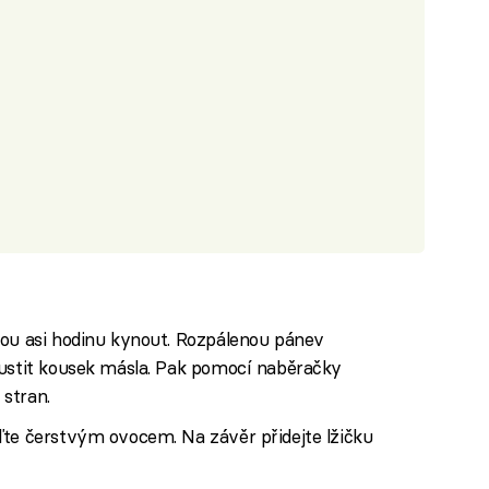
iled to fetch
kou asi hodinu kynout. Rozpálenou pánev
pustit kousek másla. Pak pomocí naběračky
 stran.
ďte čerstvým ovocem. Na závěr přidejte lžičku