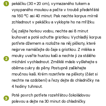
pekáčku (30 × 20 cm), vymazaného tukem a
vysypaného moukou a pečte v troubě předehřáté
na 160 °C asi 40 minut. Pak nechte korpus mírně
zchladnout v pekáčku a vyklopte ho na mřížku.
Čaj zalijte horkou vodou, nechte asi 8 minut
louhovat a poté ochuťte griotkou. Vychladlý korpus
potřete džemem a rozložte na něj piškoty, které
nejprve namáčejte do čaje s griotkou. Z mléka a
mouky uvařte hustou kaši a nechte ji za stálého
míchání vychladnout. Změklé máslo vyšlehejte s
oběma cukry do pěny. Postupně zašlehejte
moučnou kaši. Krém rozetřete na piškoty (část si
nechte na ozdobení) a řezy dejte do chladničky na
4 hodiny tuhnout.
Poté povrch potřete rozehřátou čokoládovou
polevou a dejte na 30 minut do chladničky.