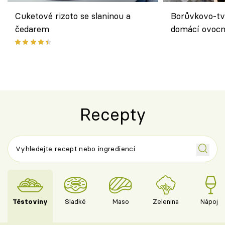
Cuketové rizoto se slaninou a
Borůvkovo-tv
čedarem
domácí ovocn
Recepty
Těstoviny
Sladké
Maso
Zelenina
Nápoje