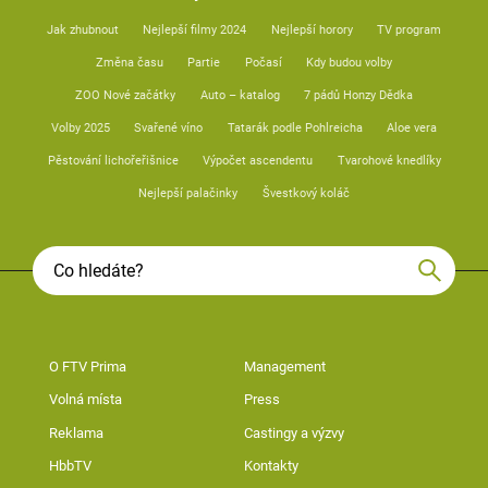
Jak zhubnout
Nejlepší filmy 2024
Nejlepší horory
TV program
Změna času
Partie
Počasí
Kdy budou volby
ZOO Nové začátky
Auto – katalog
7 pádů Honzy Dědka
Volby 2025
Svařené víno
Tatarák podle Pohlreicha
Aloe vera
Pěstování lichořeřišnice
Výpočet ascendentu
Tvarohové knedlíky
Nejlepší palačinky
Švestkový koláč
O FTV Prima
Management
Volná místa
Press
Reklama
Castingy a výzvy
HbbTV
Kontakty