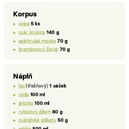
Korpus
vejce
5 ks
cukr krupice
140 g
polohrubá mouka
70 g
bramborový škrob
70 g
Náplň
čaj
(třešńový)
1 sáček
voda
100 ml
griotka
100 ml
rybízový džem
80 g
cukrářské piškoty
50 g
mléko
500 ml