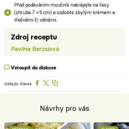
Před podáváním moučník nakrájejte na řezy
(zhruba 7 × 5 cm) a ozdobte zbylým krémem a
třešněmi či višněmi.
Zdroj receptu
Pavlína Berzsiová
Vstoupit do diskuze
Sdílejte článek
Návrhy pro vás
RECEPTY
SLADKÉ