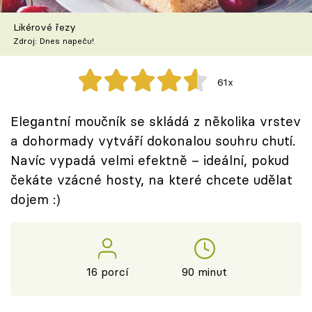
Škola vaření
Likérové řezy
Zdroj: Dnes napeču!
Recepty z TV
Speciál: Cuketa
61x
Těhotnej kuchař
Elegantní moučník se skládá z několika vrstev
a dohormady vytváří dokonalou souhru chutí.
Sledujte prima+
Navíc vypadá velmi efektně – ideální, pokud
čekáte vzácné hosty, na které chcete udělat
Přihlášení
dojem :)
Sledujte nás
16 porcí
90 minut