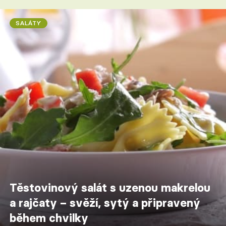
SALÁTY
Těstovinový salát s uzenou makrelou
a rajčaty – svěží, sytý a připravený
během chvilky