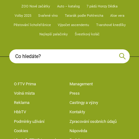
ZOO Nové začátky
Auto – katalog
7 pádů Honzy Dědka
Volby 2025
Svařené víno
Tatarák podle Pohlreicha
Aloe vera
Pěstování lichořeřišnice
Výpočet ascendentu
Tvarohové knedlíky
Nejlepší palačinky
Švestkový koláč
O FTV Prima
Management
Volná místa
Press
Reklama
Castingy a výzvy
HbbTV
Kontakty
Podmínky užívání
Zpracování osobních údajů
Cookies
Nápověda