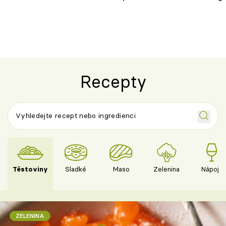
horku vsadit na šnyt?
klasiky
Recepty
Těstoviny
Sladké
Maso
Zelenina
Nápoje
ZELENINA