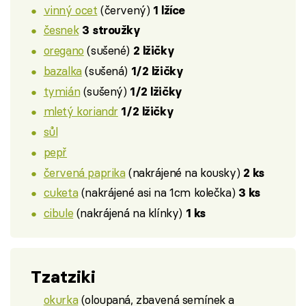
vinný ocet
(červený)
1 lžíce
česnek
3 stroužky
oregano
(sušené)
2 lžičky
bazalka
(sušená)
1/2 lžičky
tymián
(sušený)
1/2 lžičky
mletý koriandr
1/2 lžičky
sůl
pepř
červená paprika
(nakrájené na kousky)
2 ks
cuketa
(nakrájené asi na 1cm kolečka)
3 ks
cibule
(nakrájená na klínky)
1 ks
Tzatziki
okurka
(oloupaná, zbavená semínek a