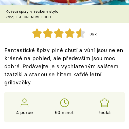
Škola vaření
Kuřecí špízy v řeckém stylu
Zdroj: L.A. CREATIVE FOOD
Recepty z TV
Speciál: Cuketa
39x
Těhotnej kuchař
Fantastické špízy plné chutí a vůní jsou nejen
krásné na pohled, ale především jsou moc
Sledujte prima+
dobré. Podávejte je s vychlazeným salátem
tzatziki a stanou se hitem každé letní
Přihlášení
grilovačky.
Sledujte nás
4 porce
60 minut
řecká