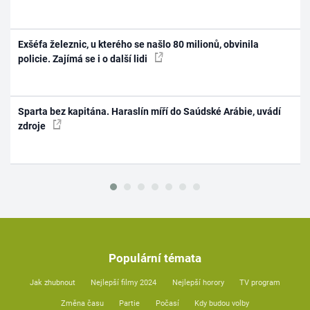
Exšéfa železnic, u kterého se našlo 80 milionů, obvinila
policie. Zajímá se i o další lidi
Sparta bez kapitána. Haraslín míří do Saúdské Arábie, uvádí
zdroje
Populární témata
Jak zhubnout
Nejlepší filmy 2024
Nejlepší horory
TV program
Změna času
Partie
Počasí
Kdy budou volby