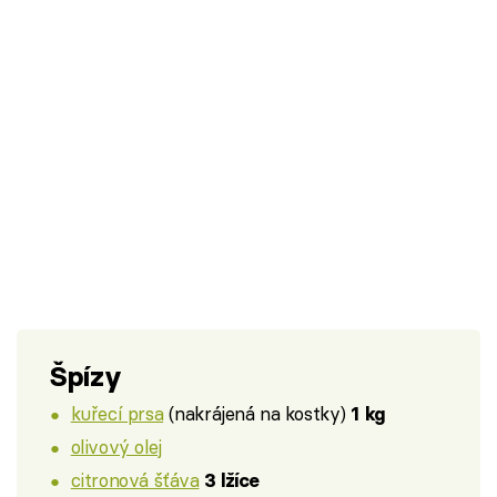
Špízy
kuřecí prsa
(nakrájená na kostky)
1 kg
olivový olej
citronová šťáva
3 lžíce