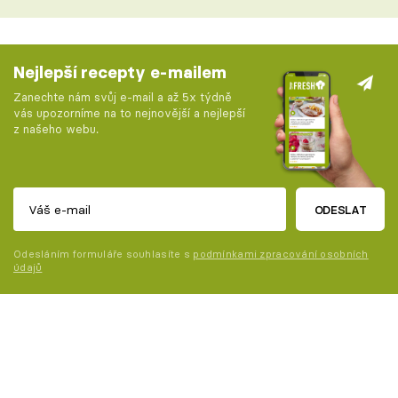
Nejlepší recepty e-mailem
Zanechte nám svůj e-mail a až 5x týdně
vás upozorníme na to nejnovější a nejlepší
z našeho webu.
ODESLAT
Odesláním formuláře souhlasíte s
podmínkami zpracování osobních
údajů