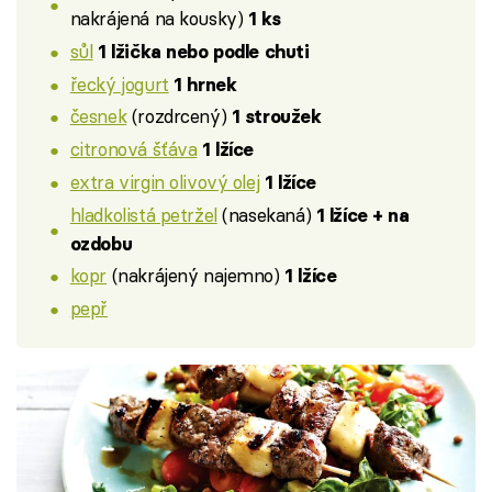
nakrájená na kousky)
1 ks
sůl
1 lžička nebo podle chuti
řecký jogurt
1 hrnek
česnek
(rozdrcený)
1 stroužek
citronová šťáva
1 lžíce
extra virgin olivový olej
1 lžíce
hladkolistá petržel
(nasekaná)
1 lžíce + na
ozdobu
kopr
(nakrájený najemno)
1 lžíce
pepř