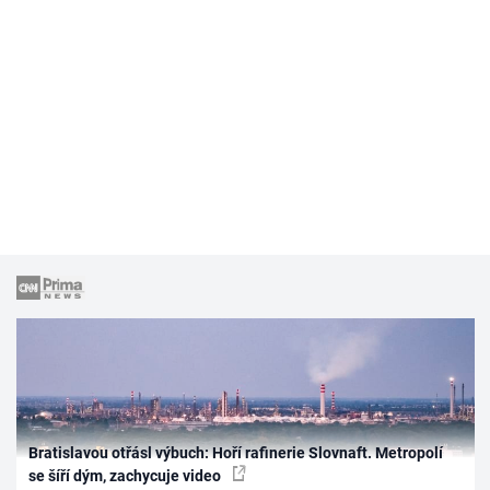
Bratislavou otřásl výbuch: Hoří rafinerie Slovnaft. Metropolí
se šíří dým, zachycuje video