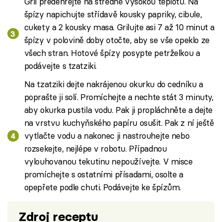
Gril předehřejte na středně vysokou teplotu. Na
špízy napichujte střídavě kousky papriky, cibule,
cukety a 2 kousky masa. Grilujte asi 7 až 10 minut a
špízy v polovině doby otočte, aby se vše opeklo ze
všech stran. Hotové špízy posypte petrželkou a
podávejte s tzatziki.
Na tzatziki dejte nakrájenou okurku do cedníku a
poprašte ji solí. Promíchejte a nechte stát 3 minuty,
aby okurka pustila vodu. Pak ji propláchněte a dejte
na vrstvu kuchyňského papíru osušit. Pak z ní ještě
vytlačte vodu a nakonec ji nastrouhejte nebo
rozsekejte, nejlépe v robotu. Případnou
vylouhovanou tekutinu nepoužívejte. V misce
promíchejte s ostatními přísadami, osolte a
opepřete podle chuti. Podávejte ke špízům.
Zdroj receptu