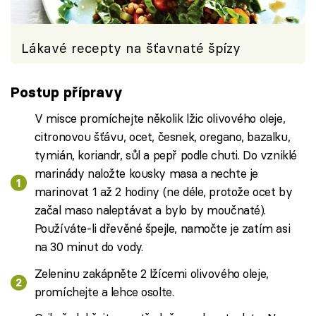
Lákavé recepty na šťavnaté špízy
Postup přípravy
V misce promíchejte několik lžic olivového oleje,
citronovou šťávu, ocet, česnek, oregano, bazalku,
tymián, koriandr, sůl a pepř podle chuti. Do vzniklé
marinády naložte kousky masa a nechte je
marinovat 1 až 2 hodiny (ne déle, protože ocet by
začal maso naleptávat a bylo by moučnaté).
Používáte-li dřevěné špejle, namočte je zatím asi
na 30 minut do vody.
Zeleninu zakápněte 2 lžícemi olivového oleje,
promíchejte a lehce osolte.