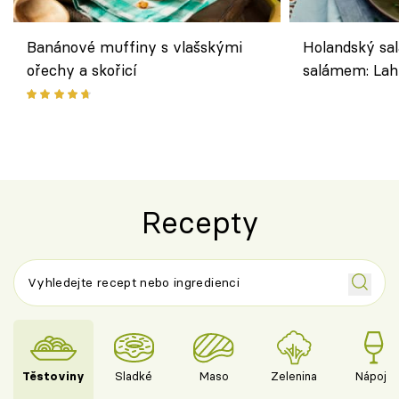
Banánové muffiny s vlašskými
Holandský sal
ořechy a skořicí
salámem: Lah
klasika, která
jako dřív
Recepty
Těstoviny
Sladké
Maso
Zelenina
Nápoje