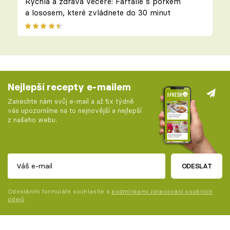
Rychlá a zdravá večeře: Farfalle s pórkem
a lososem, které zvládnete do 30 minut
Nejlepší recepty e-mailem
Zanechte nám svůj e-mail a až 5x týdně
vás upozorníme na to nejnovější a nejlepší
z našeho webu.
ODESLAT
Odesláním formuláře souhlasíte s
podmínkami zpracování osobních
údajů