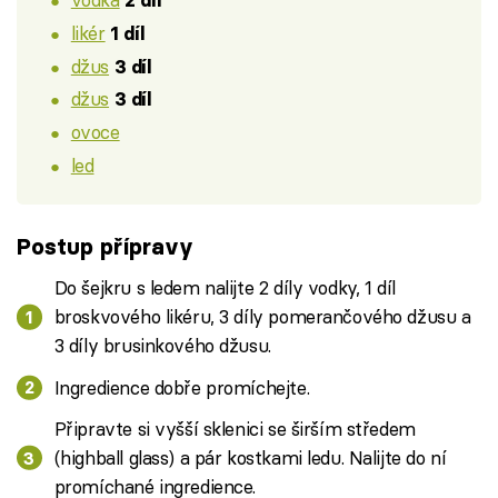
2 díl
likér
1 díl
džus
3 díl
džus
3 díl
ovoce
led
Postup přípravy
Do šejkru s ledem nalijte 2 díly vodky, 1 díl
broskvového likéru, 3 díly pomerančového džusu a
3 díly brusinkového džusu.
Ingredience dobře promíchejte.
Připravte si vyšší sklenici se širším středem
(highball glass) a pár kostkami ledu. Nalijte do ní
promíchané ingredience.