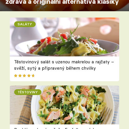
zdravá a originální alternativa klasiky
SALÁTY
Těstovinový salát s uzenou makrelou a rajčaty –
svěží, sytý a připravený během chvilky
TĚSTOVINY