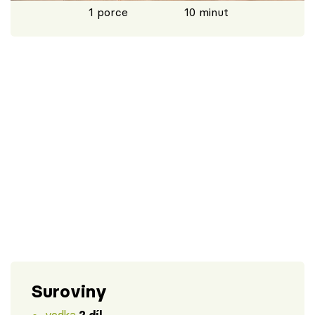
1 porce
10 minut
Škola vaření
Recepty z TV
Speciál: Cuketa
Těhotnej kuchař
Sledujte prima+
Přihlášení
Sledujte nás
Suroviny
vodka