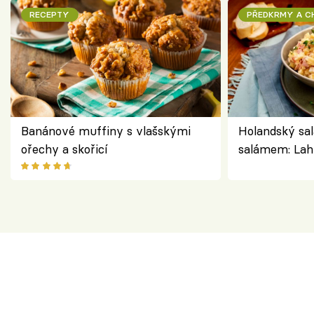
RECEPTY
PŘEDKRMY A 
Banánové muffiny s vlašskými
Holandský sal
ořechy a skořicí
salámem: Lah
klasika, která
jako dřív