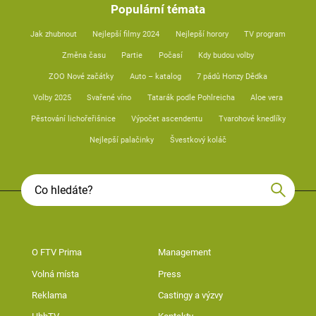
Populární témata
Jak zhubnout
Nejlepší filmy 2024
Nejlepší horory
TV program
Změna času
Partie
Počasí
Kdy budou volby
ZOO Nové začátky
Auto – katalog
7 pádů Honzy Dědka
Volby 2025
Svařené víno
Tatarák podle Pohlreicha
Aloe vera
Pěstování lichořeřišnice
Výpočet ascendentu
Tvarohové knedlíky
Nejlepší palačinky
Švestkový koláč
O FTV Prima
Management
Volná místa
Press
Reklama
Castingy a výzvy