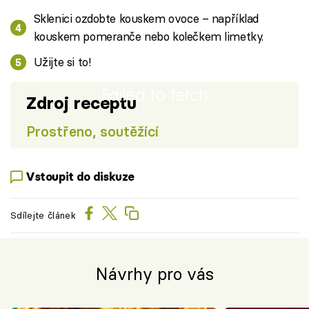
Sklenici ozdobte kouskem ovoce – například
kouskem pomeranče nebo kolečkem limetky.
Užijte si to!
Failed to fetch
Zdroj receptu
Prostřeno, soutěžící
Vstoupit do diskuze
Sdílejte článek
Návrhy pro vás