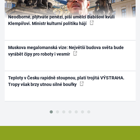
Neodborné, plýtváte penězi, píší umělci Babišovi kvůli
Klempířovi. Ministr kulturní politiku hájí
Muskova megalomanská vize: Největší budova světa bude
vyrábět čipy pro roboty i vesmír
Teploty v Česku rapidně stoupnou, platí trojitá VÝSTRAHA.
Tropy však brzy utnou silné bouřky