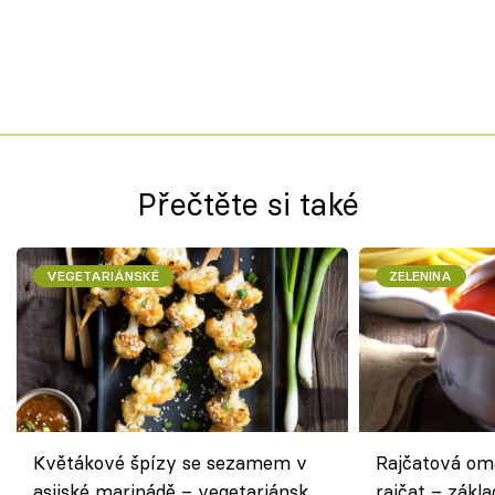
Přečtěte si také
VEGETARIÁNSKÉ
ZELENINA
Květákové špízy se sezamem v
Rajčatová om
asijské marinádě – vegetariánská
rajčat – zákla