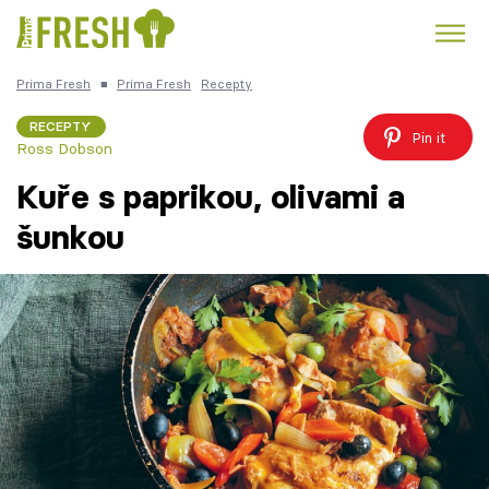
Prima Fresh
■
Prima Fresh
Recepty
Kuře
Polévky k večeři
Rychlé večeře
Trendy:
RECEPTY
Pin it
Ross Dobson
Česká kuchyně
Čokoláda
Kuře s paprikou, olivami a
šunkou
Témata
Recepty
Články
TV Program