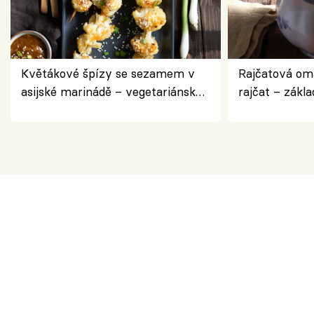
Květákové špízy se sezamem v
Rajčatová om
asijské marinádě – vegetariánská
rajčat – zákla
chuťovka z grilu