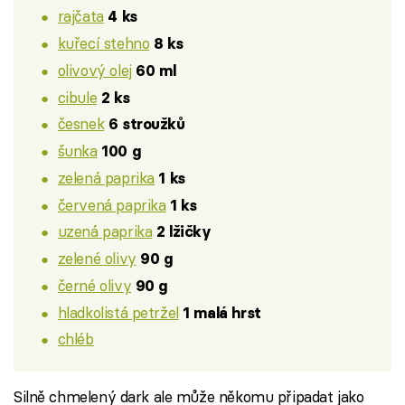
rajčata
4 ks
kuřecí stehno
8 ks
olivový olej
60 ml
cibule
2 ks
česnek
6 stroužků
šunka
100 g
zelená paprika
1 ks
červená paprika
1 ks
uzená paprika
2 lžičky
zelené olivy
90 g
černé olivy
90 g
hladkolistá petržel
1 malá hrst
chléb
Silně chmelený dark ale může někomu připadat jako