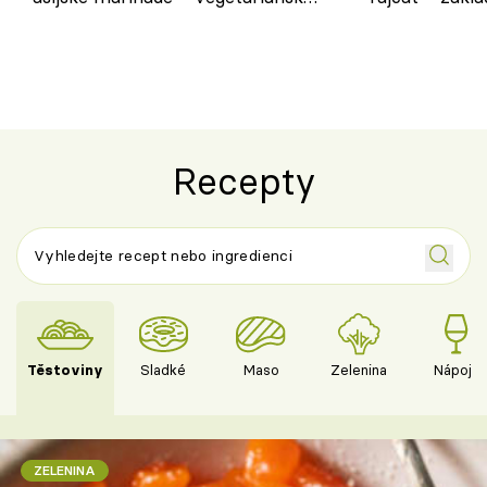
chuťovka z grilu
Recepty
Těstoviny
Sladké
Maso
Zelenina
Nápoje
ZELENINA