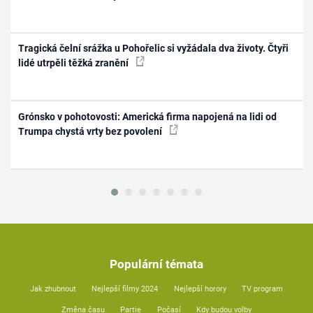
Tragická čelní srážka u Pohořelic si vyžádala dva životy. Čtyři
lidé utrpěli těžká zranění
Grónsko v pohotovosti: Americká firma napojená na lidi od
Trumpa chystá vrty bez povolení
Populární témata
Jak zhubnout
Nejlepší filmy 2024
Nejlepší horory
TV program
Změna času
Partie
Počasí
Kdy budou volby