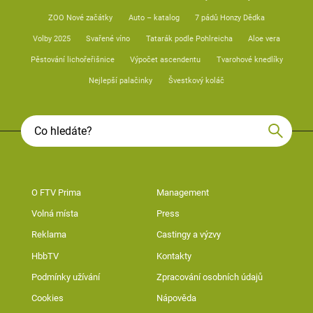
ZOO Nové začátky
Auto – katalog
7 pádů Honzy Dědka
Volby 2025
Svařené víno
Tatarák podle Pohlreicha
Aloe vera
Pěstování lichořeřišnice
Výpočet ascendentu
Tvarohové knedlíky
Nejlepší palačinky
Švestkový koláč
O FTV Prima
Management
Volná místa
Press
Reklama
Castingy a výzvy
HbbTV
Kontakty
Podmínky užívání
Zpracování osobních údajů
Cookies
Nápověda