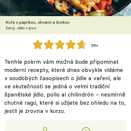
Škola vaření
Recepty z TV
Kuře s paprikou, olivami a šunkou
Zdroj: Jídlo + pivo
Speciál: Cuketa
58x
Těhotnej kuchař
Tenhle pokrm vám možná bude připomínat
Sledujte prima+
moderní recepty, které dnes obvykle vídáme
v soudobých časopisech o jídle a vaření, ale
Přihlášení
ve skutečnosti se jedná o velmi tradiční
španělské jídlo, pollo al chilindrón – nesmírně
chutné ragú, které si užijete bez ohledu na to,
Sledujte nás
jestli je zrovna v kurzu.