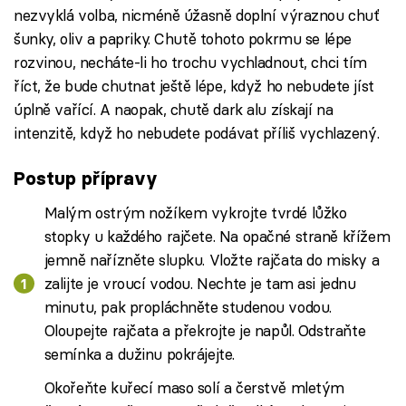
nezvyklá volba, nicméně úžasně doplní výraznou chuť
šunky, oliv a papriky. Chutě tohoto pokrmu se lépe
rozvinou, necháte-li ho trochu vychladnout, chci tím
říct, že bude chutnat ještě lépe, když ho nebudete jíst
úplně vařící. A naopak, chutě dark alu získají na
intenzitě, když ho nebudete podávat příliš vychlazený.
Postup přípravy
Malým ostrým nožíkem vykrojte tvrdé lůžko
stopky u každého rajčete. Na opačné straně křížem
jemně nařízněte slupku. Vložte rajčata do misky a
zalijte je vroucí vodou. Nechte je tam asi jednu
minutu, pak propláchněte studenou vodou.
Oloupejte rajčata a překrojte je napůl. Odstraňte
semínka a dužinu pokrájejte.
Okořeňte kuřecí maso solí a čerstvě mletým