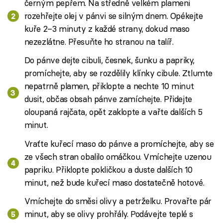
černým pepřem. Na středně velkém plameni
rozehřejte olej v pánvi se silným dnem. Opékejte
kuře 2–3 minuty z každé strany, dokud maso
nezezlátne. Přesuňte ho stranou na talíř.
Do pánve dejte cibuli, česnek, šunku a papriky,
promíchejte, aby se rozdělily klínky cibule. Ztlumte
nepatrně plamen, přiklopte a nechte 10 minut
dusit, občas obsah pánve zamíchejte. Přidejte
oloupaná rajčata, opět zaklopte a vařte dalších 5
minut.
Vraťte kuřecí maso do pánve a promíchejte, aby se
ze všech stran obalilo omáčkou. Vmíchejte uzenou
papriku. Přiklopte pokličkou a duste dalších 10
minut, než bude kuřecí maso dostatečně hotové.
Vmíchejte do směsi olivy a petrželku. Provařte pár
minut, aby se olivy prohřály. Podávejte teplé s