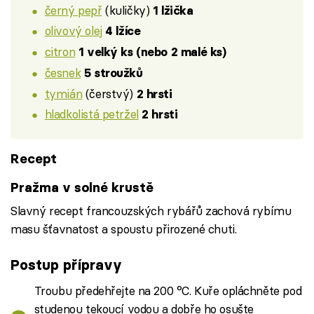
černý pepř
(kuličky)
1 lžička
olivový olej
4 lžíce
citron
1 velký ks (nebo 2 malé ks)
česnek
5 stroužků
tymián
(čerstvý)
2 hrsti
hladkolistá petržel
2 hrsti
Recept
Pražma v solné krustě
Slavný recept francouzských rybářů zachová rybímu
masu šťavnatost a spoustu přirozené chuti.
Postup přípravy
Troubu předehřejte na 200 °C. Kuře opláchněte pod
studenou tekoucí vodou a dobře ho osušte