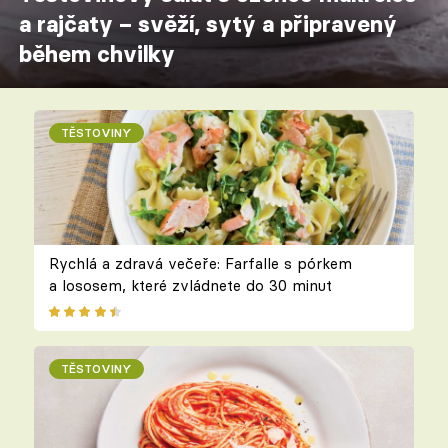
a rajčaty – svěží, sytý a připravený
během chvilky
TĚSTOVINY
Rychlá a zdravá večeře: Farfalle s pórkem
a lososem, které zvládnete do 30 minut
TĚSTOVINY