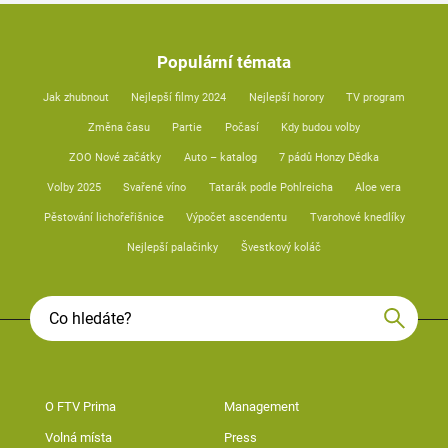
Populární témata
Jak zhubnout
Nejlepší filmy 2024
Nejlepší horory
TV program
Změna času
Partie
Počasí
Kdy budou volby
ZOO Nové začátky
Auto – katalog
7 pádů Honzy Dědka
Volby 2025
Svařené víno
Tatarák podle Pohlreicha
Aloe vera
Pěstování lichořeřišnice
Výpočet ascendentu
Tvarohové knedlíky
Nejlepší palačinky
Švestkový koláč
O FTV Prima
Management
Volná místa
Press