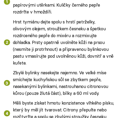
papírovými utěrkami. Kuličky černého pepře
rozdrťte v hmoždíři.
Hrst tymiánu dejte spolu s hrstí petrželky,
olivovým olejem, stroužkem česneku a špetkou
rozdrceného pepře do mixéru a rozmixujte
dohladka. Prsty opatrně uvolněte kůži na prsou
(nesmíte ji protrhnout) a připravenou bylinkovou
pastu vmasírujte pod uvolněnou kůži, dovnitř a vně
kuřete.
Zbylé bylinky nasekejte najemno. Ve velké míse
smíchejte kuchyňskou sůl se zbytkem pepře,
nasekanými bylinkami, nastrouhanou citronovou
kůrou (pouze žlutá část), bílky a 60 ml vody.
Měli byste získat hmotu konzistence vlhkého písku,
který by měl jít tvarovat. Citrony přepulte nebo
rozčtvrťte a spolu se zbylými stroužky česneku