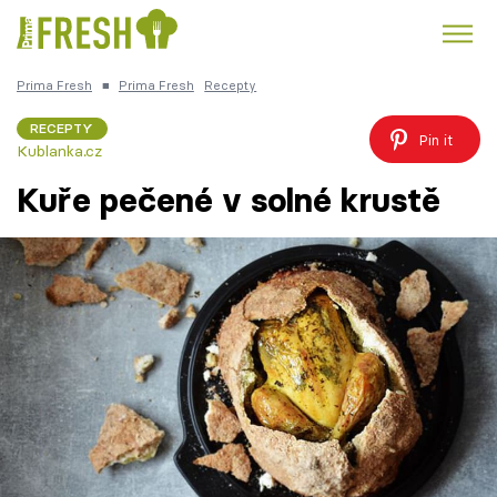
Prima Fresh
■
Prima Fresh
Recepty
Kuře
Polévky k večeři
Rychlé večeře
Trendy:
RECEPTY
Pin it
Kublanka.cz
Česká kuchyně
Čokoláda
Kuře pečené v solné krustě
Témata
Recepty
Články
TV Program