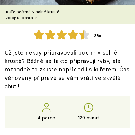
Škola vaření
Kuře pečené v solné krustě
Zdroj: Kublanka.cz
Recepty z TV
Speciál: Cuketa
38x
Těhotnej kuchař
Už jste někdy připravovali pokrm v solné
krustě? Běžně se takto připravují ryby, ale
Sledujte prima+
rozhodně to zkuste například i s kuřetem. Čas
věnovaný přípravě se vám vrátí ve skvělé
Přihlášení
chuti!
Sledujte nás
4 porce
120 minut