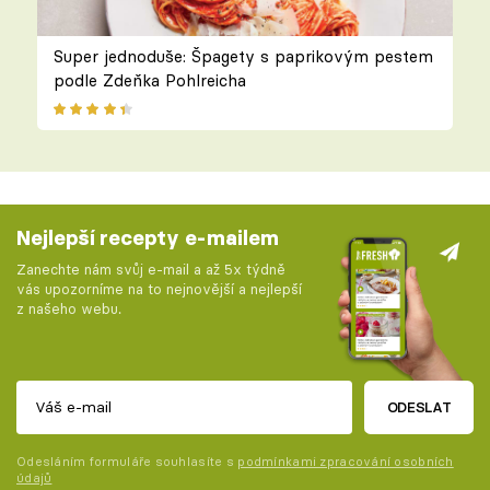
Super jednoduše: Špagety s paprikovým pestem
podle Zdeňka Pohlreicha
Nejlepší recepty e-mailem
Zanechte nám svůj e-mail a až 5x týdně
vás upozorníme na to nejnovější a nejlepší
z našeho webu.
ODESLAT
Odesláním formuláře souhlasíte s
podmínkami zpracování osobních
údajů