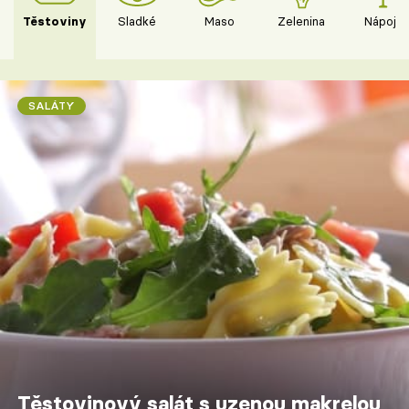
Těstoviny
Sladké
Maso
Zelenina
Nápoje
SALÁTY
Těstovinový salát s uzenou makrelou