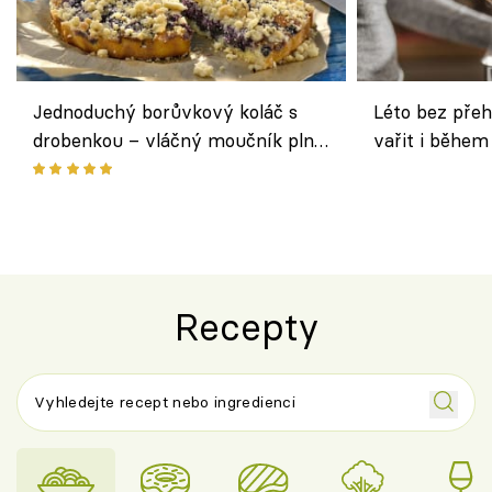
Jednoduchý borůvkový koláč s
Léto bez přeh
drobenkou – vláčný moučník plný
vařit i během
ovoce
Recepty