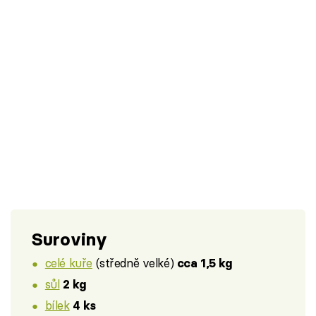
Suroviny
celé kuře
(středně velké)
cca 1,5 kg
sůl
2 kg
bílek
4 ks