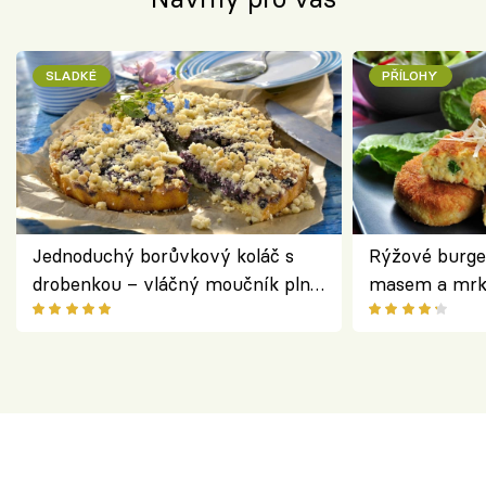
SLADKÉ
PŘÍLOHY
Jednoduchý borůvkový koláč s
Rýžové burge
drobenkou – vláčný moučník plný
masem a mrk
ovoce
salátem – leh