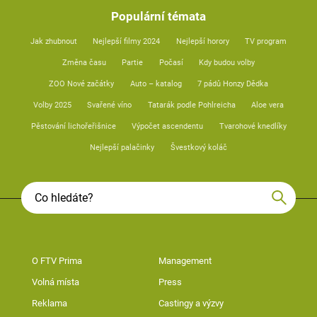
Populární témata
Jak zhubnout
Nejlepší filmy 2024
Nejlepší horory
TV program
Změna času
Partie
Počasí
Kdy budou volby
ZOO Nové začátky
Auto – katalog
7 pádů Honzy Dědka
Volby 2025
Svařené víno
Tatarák podle Pohlreicha
Aloe vera
Pěstování lichořeřišnice
Výpočet ascendentu
Tvarohové knedlíky
Nejlepší palačinky
Švestkový koláč
O FTV Prima
Management
Volná místa
Press
Reklama
Castingy a výzvy