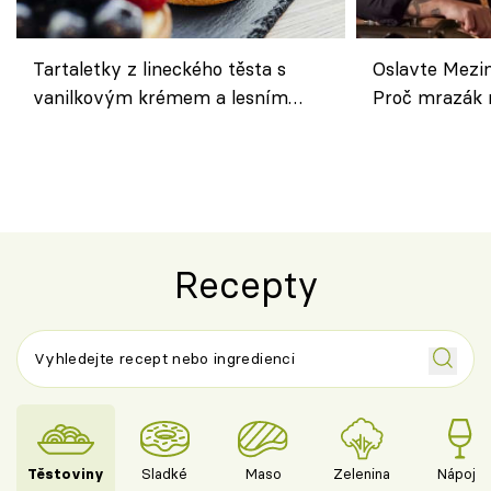
Tartaletky z lineckého těsta s
Oslavte Mezin
vanilkovým krémem a lesním
Proč mrazák n
ovocem podle Bread Society
horku vsadit 
Recepty
Těstoviny
Sladké
Maso
Zelenina
Nápoje