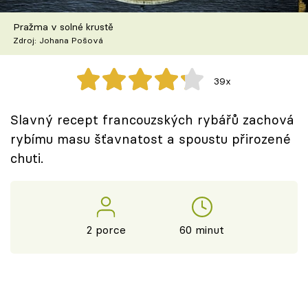
Škola vaření
Pražma v solné krustě
Zdroj: Johana Pošová
Recepty z TV
Speciál: Cuketa
39x
Těhotnej kuchař
Slavný recept francouzských rybářů zachová
rybímu masu šťavnatost a spoustu přirozené
Sledujte prima+
chuti.
Přihlášení
2 porce
60 minut
Sledujte nás