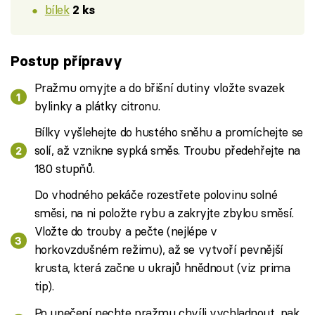
bílek
2 ks
Postup přípravy
Pražmu omyjte a do břišní dutiny vložte svazek
bylinky a plátky citronu.
Bílky vyšlehejte do hustého sněhu a promíchejte se
solí, až vznikne sypká směs. Troubu předehřejte na
180 stupňů.
Do vhodného pekáče rozestřete polovinu solné
směsi, na ni položte rybu a zakryjte zbylou směsí.
Vložte do trouby a pečte (nejlépe v
horkovzdušném režimu), až se vytvoří pevnější
krusta, která začne u ukrajů hnědnout (viz prima
tip).
Po upečení nechte pražmu chvíli vychladnout, pak