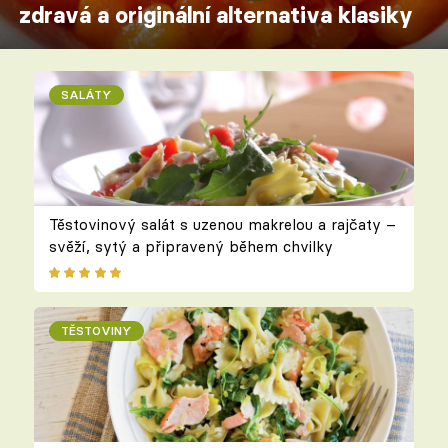
zdravá a originální alternativa klasiky
SALÁTY
Těstovinový salát s uzenou makrelou a rajčaty –
svěží, sytý a připravený během chvilky
TĚSTOVINY