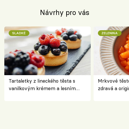
Návrhy pro vás
SLADKÉ
ZELENINA
Tartaletky z lineckého těsta s
Mrkvové těst
vanilkovým krémem a lesním
zdravá a origi
ovocem podle Bread Society
klasiky