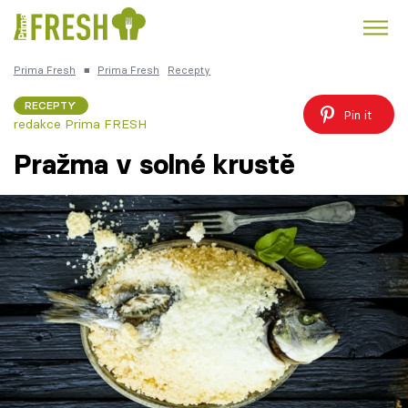
Prima Fresh
■
Prima Fresh
Recepty
Kuře
Polévky k večeři
Rychlé večeře
Trendy:
RECEPTY
Pin it
redakce Prima FRESH
Česká kuchyně
Čokoláda
Pražma v solné krustě
Témata
Recepty
Články
TV Program