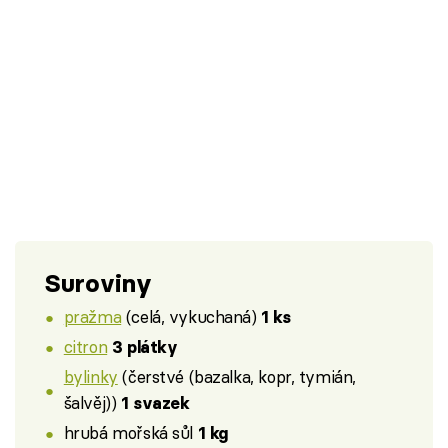
Suroviny
pražma
(celá, vykuchaná)
1 ks
citron
3 plátky
bylinky
(čerstvé (bazalka, kopr, tymián,
šalvěj))
1 svazek
hrubá mořská sůl
1 kg