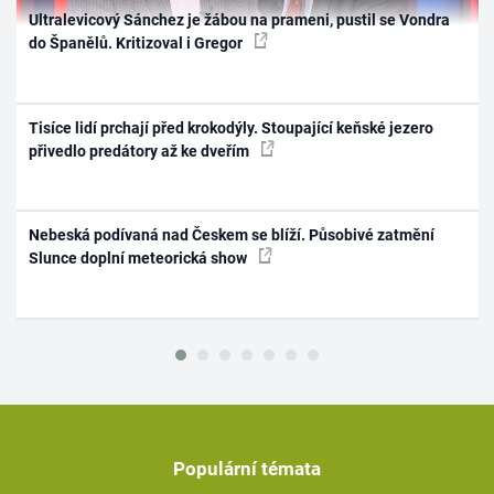
Ultralevicový Sánchez je žábou na prameni, pustil se Vondra
do Španělů. Kritizoval i Gregor
Tisíce lidí prchají před krokodýly. Stoupající keňské jezero
přivedlo predátory až ke dveřím
Nebeská podívaná nad Českem se blíží. Působivé zatmění
Slunce doplní meteorická show
Populární témata