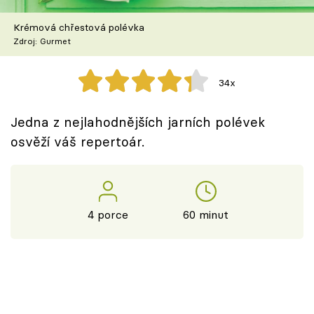
Škola vaření
Krémová chřestová polévka
Zdroj: Gurmet
Recepty z TV
Speciál: Cuketa
34x
Těhotnej kuchař
Jedna z nejlahodnějších jarních polévek
osvěží váš repertoár.
Sledujte prima+
Přihlášení
4 porce
60 minut
Sledujte nás