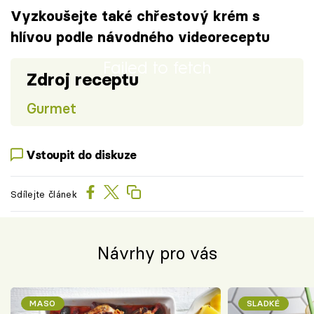
Vyzkoušejte také chřestový krém s
hlívou podle návodného videoreceptu
Failed to fetch
Zdroj receptu
Gurmet
Vstoupit do diskuze
Sdílejte článek
Návrhy pro vás
MASO
SLADKÉ