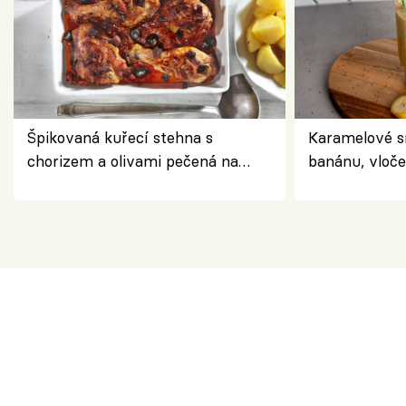
Špikovaná kuřecí stehna s
Karamelové s
chorizem a olivami pečená na
banánu, vloče
letní zelenině – šťavnaté maso s
snídaně do sk
výraznou chutí inspirovanou
Španělskem