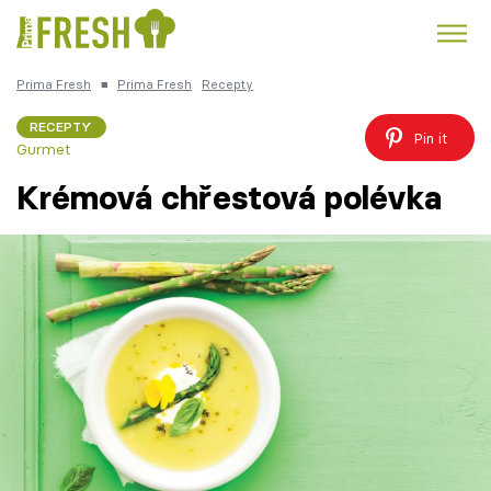
Prima Fresh
■
Prima Fresh
Recepty
Kuře
Polévky k večeři
Rychlé večeře
Trendy:
RECEPTY
Pin it
Gurmet
Česká kuchyně
Čokoláda
Krémová chřestová polévka
Témata
Recepty
Články
TV Program