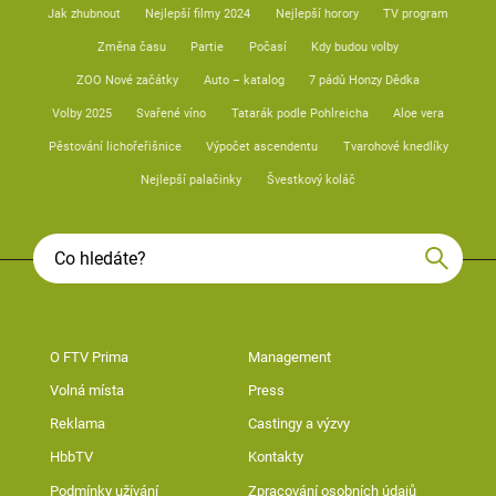
Jak zhubnout
Nejlepší filmy 2024
Nejlepší horory
TV program
Změna času
Partie
Počasí
Kdy budou volby
ZOO Nové začátky
Auto – katalog
7 pádů Honzy Dědka
Volby 2025
Svařené víno
Tatarák podle Pohlreicha
Aloe vera
Pěstování lichořeřišnice
Výpočet ascendentu
Tvarohové knedlíky
Nejlepší palačinky
Švestkový koláč
O FTV Prima
Management
Volná místa
Press
Reklama
Castingy a výzvy
HbbTV
Kontakty
Podmínky užívání
Zpracování osobních údajů