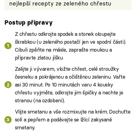
nejlepší recepty ze zeleného chřestu
Postup přípravy
Z chřestu odkrojte spodek a stonek oloupejte
škrabkou (u zeleného postačí jen ve spodní části).
Cibuli zpěňte na másle, zaprašte moukou a
připravte zlatou jíšku.
Zalijte ji vývarem, vložte chřest, celé stroužky
česneku a pokrájenou a očištěnou zeleninu. Vařte
asi 30 minut. Po 10 minutách varu 4 kousky
chřestu vyjměte, odkrojte jim špičky a nechte je
stranou (na ozdobení).
Vlijte smetanu a vše rozmixujte na krém. Dochuťte
solí a pepřem a podávejte se lžící zakysané
smetany.