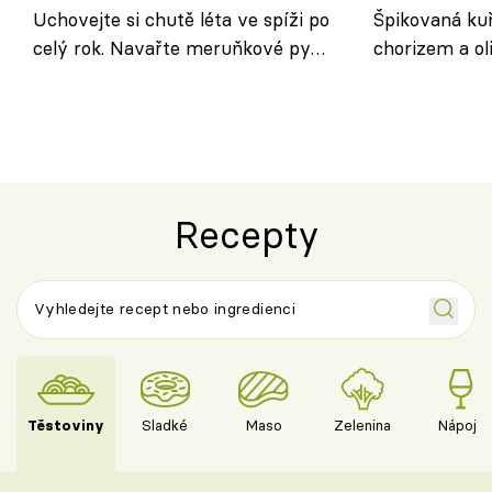
Uchovejte si chutě léta ve spíži po
Špikovaná kuř
celý rok. Navařte meruňkové pyré
chorizem a o
nebo středomořské sugo
letní zelenin
výraznou chu
Španělskem
Recepty
Těstoviny
Sladké
Maso
Zelenina
Nápoje