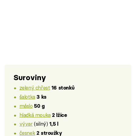
Suroviny
zelený chřest
16 stonků
šalotka
3 ks
máslo
50 g
hladká mouka
2 lžíce
vývar
(silný)
1,5 l
česnek
2 stroužky