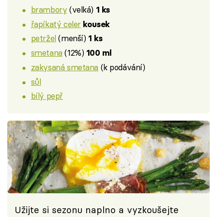
brambory
(velká)
1 ks
řapíkatý celer
kousek
petržel
(menší)
1 ks
smetana
(12%)
100 ml
zakysaná smetana
(k podávání)
sůl
bílý pepř
Užijte si sezonu naplno a vyzkoušejte