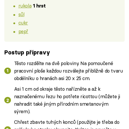
rukola
1 hrst
sůl
cukr
pepř
Postup přípravy
Těsto rozdělte na dvě poloviny. Na pomoučené
pracovní ploše každou rozválejte přibližně do tvaru
obdélníku o hranách asi 20 x 25 cm.
Asi 1 cm od okraje těsto nařízněte a až k
naznačenému řezu ho potřete ricottou (můžete ji
nahradit také jiným přírodním smetanovým
sýrem).
Chřest zbavte tuhých konců (použijte je třeba do