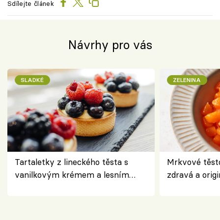
Sdílejte článek
Návrhy pro vás
SLADKÉ
ZELENINA
Tartaletky z lineckého těsta s
Mrkvové těst
vanilkovým krémem a lesním
zdravá a origi
ovocem podle Bread Society
klasiky