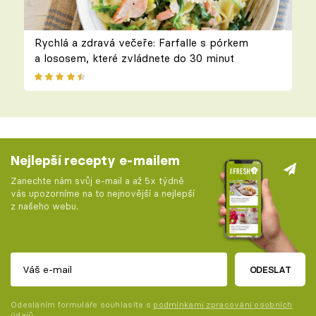
Rychlá a zdravá večeře: Farfalle s pórkem
a lososem, které zvládnete do 30 minut
Nejlepší recepty e-mailem
Zanechte nám svůj e-mail a až 5x týdně
vás upozorníme na to nejnovější a nejlepší
z našeho webu.
ODESLAT
Odesláním formuláře souhlasíte s
podmínkami zpracování osobních
údajů