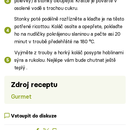
polévky) a stonky oloupejte. Krátce je povařte v
osolené vodě s trochou cukru.
Stonky poté podélně rozřízněte a klaďte je na těsto
potřené ricottou. Koláč osolte a opepřete, poklaďte
ho na nudličky pokrájenou slaninou a pečte asi 20
minut v troubě předehřáté na 180 °C.
Vyjměte z trouby a horký koláč posypte hoblinami
sýra a rukolou. Nejlépe vám bude chutnat ještě
teplý .
Zdroj receptu
Gurmet
Vstoupit do diskuze