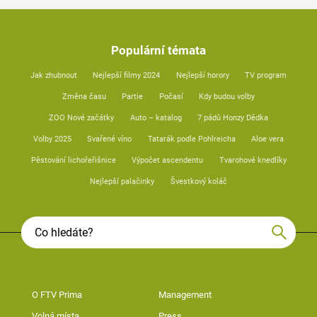
Populární témata
Jak zhubnout
Nejlepší filmy 2024
Nejlepší horory
TV program
Změna času
Partie
Počasí
Kdy budou volby
ZOO Nové začátky
Auto – katalog
7 pádů Honzy Dědka
Volby 2025
Svařené víno
Tatarák podle Pohlreicha
Aloe vera
Pěstování lichořeřišnice
Výpočet ascendentu
Tvarohové knedlíky
Nejlepší palačinky
Švestkový koláč
O FTV Prima
Management
Volná místa
Press