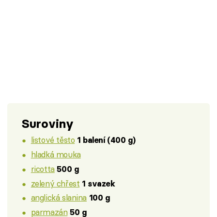
Suroviny
listové těsto
1 balení (400 g)
hladká mouka
ricotta
500 g
zelený chřest
1 svazek
anglická slanina
100 g
parmazán
50 g