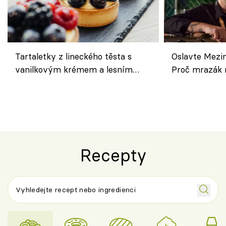
Tartaletky z lineckého těsta s
Oslavte Mezin
vanilkovým krémem a lesním
Proč mrazák n
ovocem podle Bread Society
horku vsadit 
Recepty