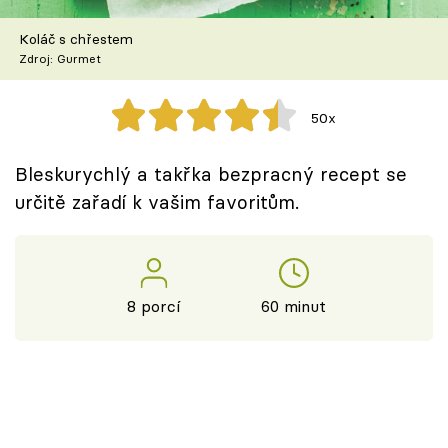
Škola vaření
Koláč s chřestem
Zdroj: Gurmet
Recepty z TV
Speciál: Cuketa
50x
Těhotnej kuchař
Bleskurychlý a takřka bezpracný recept se
určitě zařadí k vašim favoritům.
Sledujte prima+
Přihlášení
8 porcí
60 minut
Sledujte nás