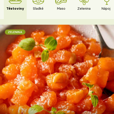
Těstoviny
Sladké
Maso
Zelenina
Nápoje
ZELENINA