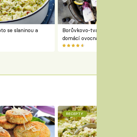
to se slaninou a
Borůvkovo-tvarohové nanuky 
domácí ovocná zmrzlina na dř
RECEPTY