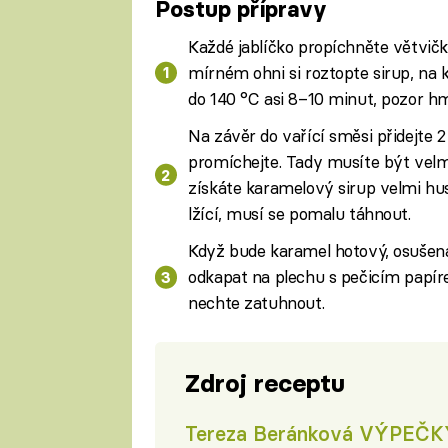
Postup přípravy
Každé jablíčko propíchněte větvičk
mírném ohni si roztopte sirup, na 
do 140 °C asi 8–10 minut, pozor h
Na závěr do vařící směsi přidejte 2
promíchejte. Tady musíte být velm
získáte karamelový sirup velmi hus
lžící, musí se pomalu táhnout.
Když bude karamel hotový, osušená 
odkapat na plechu s pečicím papír
nechte zatuhnout.
Zdroj receptu
Tereza Beránková VÝPEČ