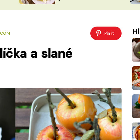
ŠÉFREDAK
VYCHYTÁVKY
SOUTĚŽ FR
NA NÁKUPECH
ČASOPIS
Hi
.COM
Pin it
íčka a slané