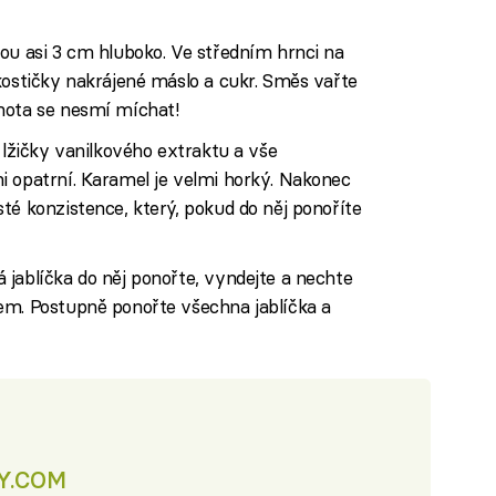
ou asi 3 cm hluboko. Ve středním hrnci na
kostičky nakrájené máslo a cukr. Směs vařte
mota se nesmí míchat!
 lžičky vanilkového extraktu a vše
i opatrní. Karamel je velmi horký. Nakonec
té konzistence, který, pokud do něj ponoříte
jablíčka do něj ponořte, vyndejte a nechte
em. Postupně ponořte všechna jablíčka a
KY.COM