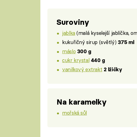
Suroviny
jablka
(malá kyselejší jablíčka, 
kukuřičný sirup (světlý)
375 ml
máslo
300 g
cukr krystal
440 g
vanilkový extrakt
2 lžičky
Na karamelky
mořská sůl