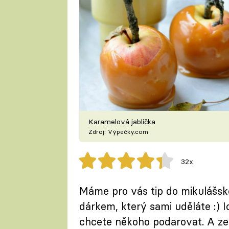
Karamelová jablíčka
Zdroj: Výpečky.com
32x
Máme pro vás tip do mikulášské 
dárkem, který sami uděláte :) I
chcete někoho podarovat. A ze