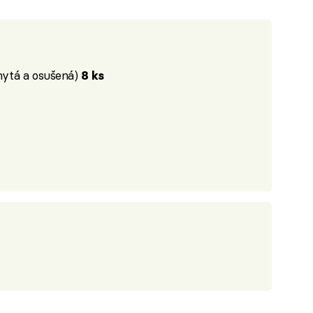
omytá a osušená)
8 ks