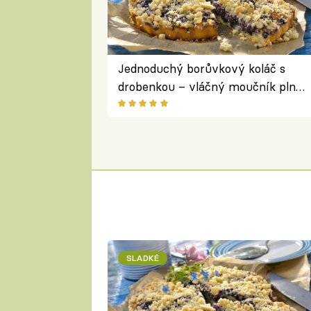
Jednoduchý borůvkový koláč s
drobenkou – vláčný moučník plný
ovoce
SLADKÉ