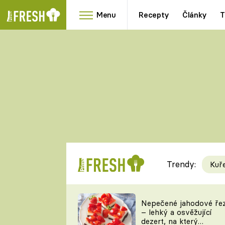
Menu
Recepty
Články
T
Oblíbené
Přílohy
recepty
HRANOLKY
HOUBY
KNEDLÍKY
DÝNĚ
KAŠE
RYCHLOVKY
Trendy:
Kuř
Populární
Videorecept
Nepečené jahodové ře
– lehký a osvěžující
kuchaři
dezert, na který
TEĎ VAŘÍ ŠÉF!