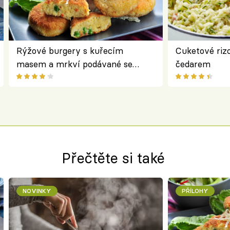
Rýžové burgery s kuřecím
Cuketové rizo
masem a mrkví podávané se
čedarem
salátem – lehká a chutná večeře
Přečtěte si také
NOVINKY
PŘÍLOHY