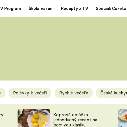
V Program
Škola vaření
Recepty z TV
Speciál: Cuketa
Polévky
Saláty
ČESKÁ KLASIKA
TĚSTOVIN
SILNÉ VÝVARY
SLADKÉ
KRÉMOVÉ
BEZMASÁ J
e
Polévky k večeři
Rychlé večeře
Česká kuchy
y
Tipy a triky
Novink
zy
Koprová omáčka -
jednoduchý recept na
poctivou klasiku
KAM ZA JÍDLEM
BLOG