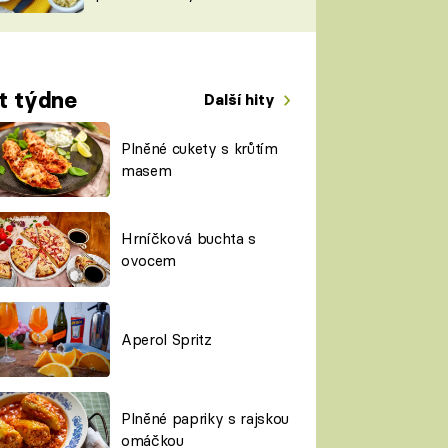
TORKY
ESH
t týdne
Další hity
Plněné cukety s krůtím
masem
Hrníčková buchta s
ovocem
Aperol Spritz
Plněné papriky s rajskou
omáčkou