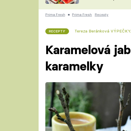
nepotřebujete troubu
ZDENĚK
ČESKO NA TALÍŘI
POHLREICH
Prima Fresh
■
Prima Fresh
Recepty
KAROLÍNA,
JAROSLAV SAPÍK
DOMÁCÍ
Tereza Beránková VÝPEČKY
RECEPTY
KUCHAŘKA
KAROLÍNA
KAMBERSKÁ
Karamelová jabl
karamelky