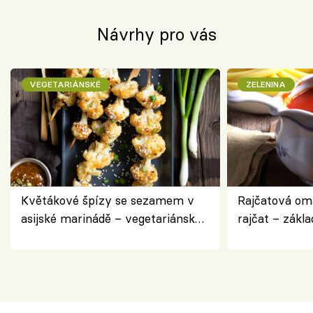
Návrhy pro vás
VEGETARIÁNSKÉ
ZELENINA
Květákové špízy se sezamem v
Rajčatová om
asijské marinádě – vegetariánská
rajčat – zákla
chuťovka z grilu