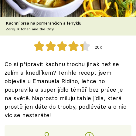
Škola vaření
Recepty z TV
Kachní prsa na pomerančích a fenyklu
Zdroj: Kitchen and the City
Speciál: Cuketa
28x
Těhotnej kuchař
Co si připravit kachnu trochu jinak než se
Sledujte prima+
zelím a knedlíkem? Tenhle recept jsem
objevila u Emanuela Ridiho, lehce ho
Přihlášení
poupravila a super jídlo téměř bez práce je
na světě. Naprosto miluju tahle jídla, která
prostě jen dáte do trouby, podléváte a o nic
Sledujte nás
víc se nestaráte!