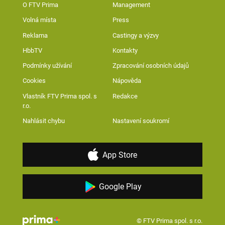
O FTV Prima
Management
Volná místa
Press
Reklama
Castingy a výzvy
HbbTV
Kontakty
Podmínky užívání
Zpracování osobních údajů
Cookies
Nápověda
Vlastník FTV Prima spol. s
Redakce
r.o.
Nahlásit chybu
Nastavení soukromí
App Store
Google Play
© FTV Prima spol. s r.o.