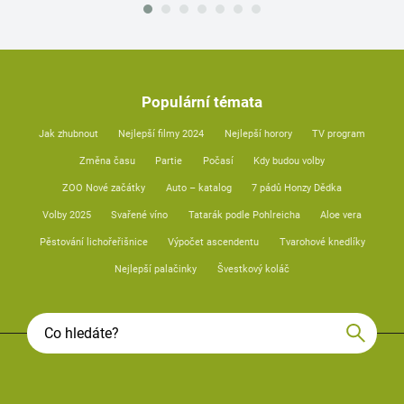
Populární témata
Jak zhubnout
Nejlepší filmy 2024
Nejlepší horory
TV program
Změna času
Partie
Počasí
Kdy budou volby
ZOO Nové začátky
Auto – katalog
7 pádů Honzy Dědka
Volby 2025
Svařené víno
Tatarák podle Pohlreicha
Aloe vera
Pěstování lichořeřišnice
Výpočet ascendentu
Tvarohové knedlíky
Nejlepší palačinky
Švestkový koláč