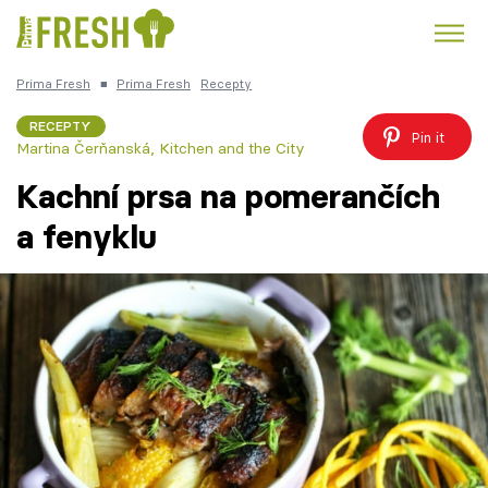
Prima Fresh
■
Prima Fresh
Recepty
Kuře
Polévky k večeři
Rychlé večeře
Trendy:
RECEPTY
Pin it
Martina Čerňanská
,
Kitchen and the City
Česká kuchyně
Čokoláda
Kachní prsa na pomerančích
a fenyklu
Témata
Recepty
Články
TV Program