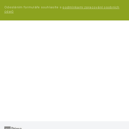
Odesláním formuláře souhlasíte s
podmínkami zpracování osobních
údajů