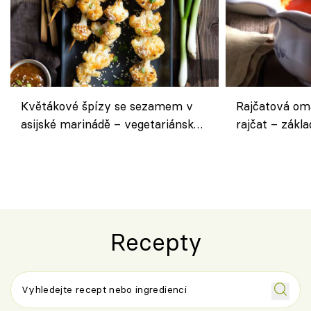
Květákové špízy se sezamem v
Rajčatová om
asijské marinádě – vegetariánská
rajčat – zákla
chuťovka z grilu
Recepty