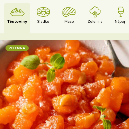
Těstoviny
Sladké
Maso
Zelenina
Nápoje
ZELENINA