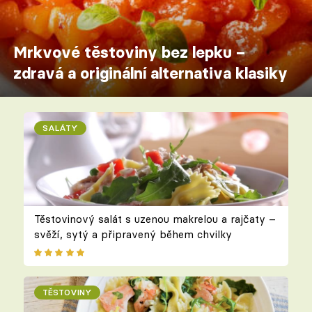
Mrkvové těstoviny bez lepku –
zdravá a originální alternativa klasiky
SALÁTY
Těstovinový salát s uzenou makrelou a rajčaty –
svěží, sytý a připravený během chvilky
TĚSTOVINY