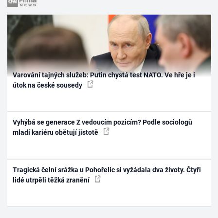
Varování tajných služeb: Putin chystá test NATO. Ve hře je i
útok na české sousedy
Vyhýbá se generace Z vedoucím pozicím? Podle sociologů
mladí kariéru obětují jistotě
Tragická čelní srážka u Pohořelic si vyžádala dva životy. Čtyři
lidé utrpěli těžká zranění