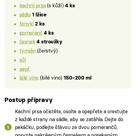
kachní prsa
(s kůží)
4 ks
sádlo
1 lžíce
fenykl
2 ks
pomeranč
4 ks
česnek
4 stroužky
tymián
(čerstvý)
sůl
pepř
bílé víno
(bílé vino)
150–200 ml
Postup přípravy
Kachní prsa očistěte, osolte a opepřete a orestujte
z každé strany na sádle, aby se zatáhla. Dejte do
pekáčku, podlejte šťávou ze dvou pomerančů,
posypte nakrájeným česnekem a posekaným