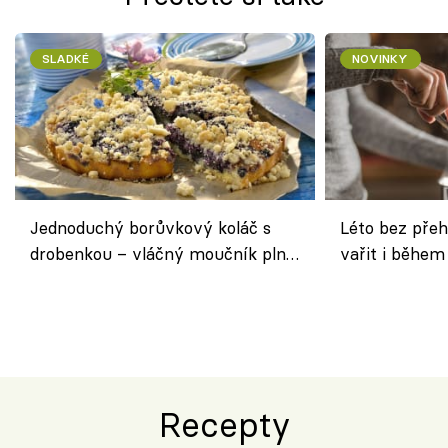
SLADKÉ
NOVINKY
Jednoduchý borůvkový koláč s
Léto bez přeh
drobenkou – vláčný moučník plný
vařit i během
ovoce
Recepty