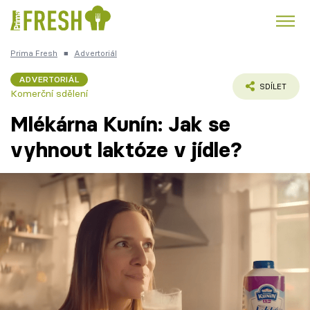
Prima Fresh
■
Advertoriál
Kuře
Polévky k večeři
Rychlé večeře
Trendy:
ADVERTORIÁL
SDÍLET
Komerční sdělení
Česká kuchyně
Čokoláda
Mlékárna Kunín: Jak se
vyhnout laktóze v jídle?
Témata
Recepty
Články
TV Program