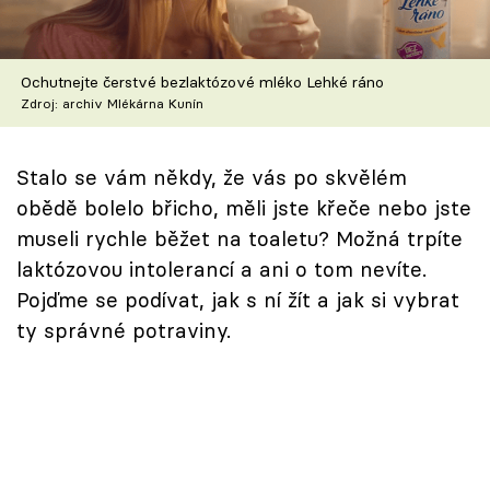
Škola vaření
Recepty z TV
Ochutnejte čerstvé bezlaktózové mléko Lehké ráno
Zdroj: archiv Mlékárna Kunín
Speciál: Cuketa
Stalo se vám někdy, že vás po skvělém
Těhotnej kuchař
obědě bolelo břicho, měli jste křeče nebo jste
Sledujte prima+
museli rychle běžet na toaletu? Možná trpíte
laktózovou intolerancí a ani o tom nevíte.
Pojďme se podívat, jak s ní žít a jak si vybrat
Přihlášení
ty správné potraviny.
Sledujte nás