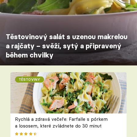
Těstovinový salát s uzenou makrelou
a rajčaty – svěží, sytý a připravený
během chvilky
TĚSTOVINY
Rychlá a zdravá večeře: Farfalle s pórkem
a lososem, které zvládnete do 30 minut