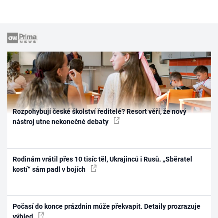
Rozpohybují české školství ředitelé? Resort věří, že nový
nástroj utne nekonečné debaty
Rodinám vrátil přes 10 tisíc těl, Ukrajinců i Rusů. „Sběratel
kostí“ sám padl v bojích
Počasí do konce prázdnin může překvapit. Detaily prozrazuje
výhled