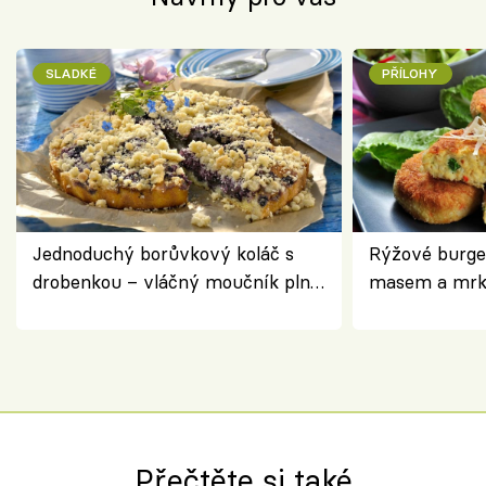
SLADKÉ
PŘÍLOHY
Jednoduchý borůvkový koláč s
Rýžové burge
drobenkou – vláčný moučník plný
masem a mrk
ovoce
salátem – leh
Přečtěte si také