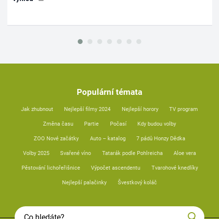
Populární témata
Jak zhubnout
Nejlepší filmy 2024
Nejlepší horory
TV program
Změna času
Partie
Počasí
Kdy budou volby
ZOO Nové začátky
Auto – katalog
7 pádů Honzy Dědka
Volby 2025
Svařené víno
Tatarák podle Pohlreicha
Aloe vera
Pěstování lichořeřišnice
Výpočet ascendentu
Tvarohové knedlíky
Nejlepší palačinky
Švestkový koláč