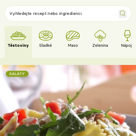
Těstoviny
Sladké
Maso
Zelenina
Nápoje
SALÁTY