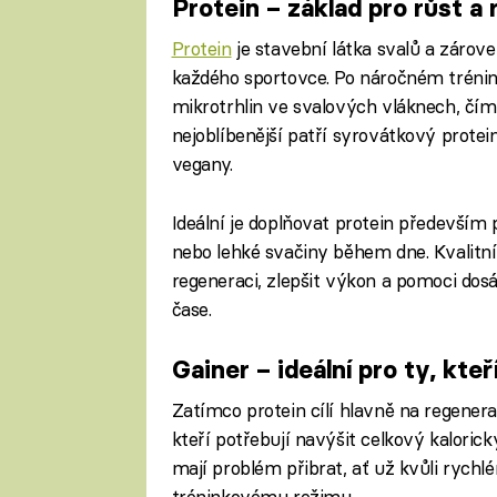
Protein – základ pro růst a
Protein
je stavební látka svalů a zárove
každého sportovce. Po náročném trénink
mikrotrhlin ve svalových vláknech, čímž
nejoblíbenější patří syrovátkový protei
vegany.
Ideální je doplňovat protein především 
nebo lehké svačiny během dne. Kvalitn
regeneraci, zlepšit výkon a pomoci do
čase.
Gainer – ideální pro ty, kte
Zatímco protein cílí hlavně na regenera
kteří potřebují navýšit celkový kaloric
mají problém přibrat, ať už kvůli ry
tréninkovému režimu.