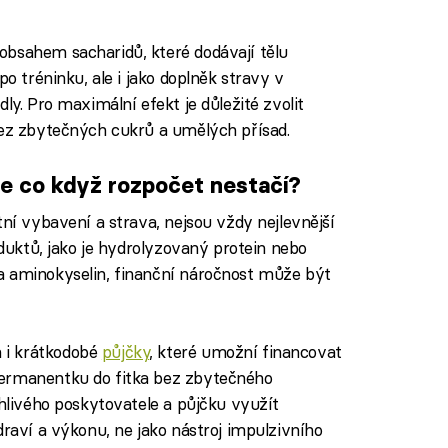
obsahem sacharidů, které dodávají tělu
po tréninku, ale i jako doplněk stravy v
ly. Pro maximální efekt je důležité zvolit
bez zbytečných cukrů a umělých přísad.
le co když rozpočet nestačí?
tní vybavení a strava, nejsou vždy nejlevnější
oduktů, jako je hydrolyzovaný protein nebo
a aminokyselin, finanční náročnost může být
 i krátkodobé
půjčky
, které umožní financovat
permanentku do fitka bez zbytečného
ehlivého poskytovatele a půjčku využít
draví a výkonu, ne jako nástroj impulzivního