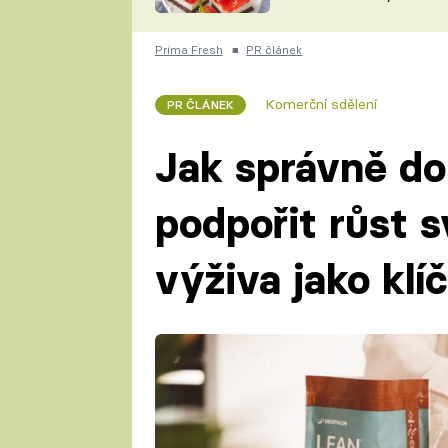
nepotřebujete troubu
ZDENĚK
ČESKO NA TALÍŘI
POHLREICH
Prima Fresh
■
PR článek
KAROLÍNA,
JAROSLAV SAPÍK
DOMÁCÍ
Komerční sdělení
PR ČLÁNEK
KUCHAŘKA
KAROLÍNA
KAMBERSKÁ
Jak správně dop
podpořit růst s
výživa jako kl