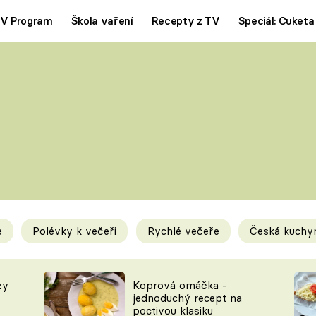
V Program
Škola vaření
Recepty z TV
Speciál: Cuketa
Polévky
Saláty
ČESKÁ KLASIKA
TĚSTOVIN
SILNÉ VÝVARY
SLADKÉ
KRÉMOVÉ
BEZMASÁ J
e
Polévky k večeři
Rychlé večeře
Česká kuchy
y
Tipy a triky
Novink
zy
Koprová omáčka -
jednoduchý recept na
poctivou klasiku
KAM ZA JÍDLEM
BLOG