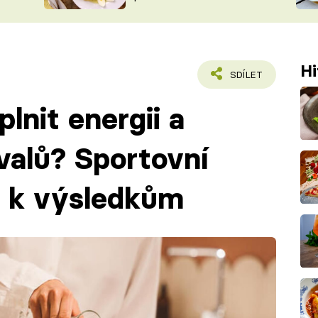
ŠÉFREDAK
VYCHYTÁVKY
SOUTĚŽ FR
NA NÁKUPECH
ČASOPIS
Hi
SDÍLET
lnit energii a
valů? Sportovní
íč k výsledkům