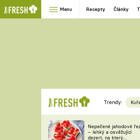
Menu
Recepty
Články
T
Oblíbené
Přílohy
recepty
HRANOLKY
HOUBY
KNEDLÍKY
DÝNĚ
KAŠE
RYCHLOVKY
Trendy:
Kuř
Populární
Videorecept
Nepečené jahodové ře
– lehký a osvěžující
kuchaři
dezert, na který
TEĎ VAŘÍ ŠÉF!