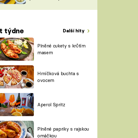
TORKY
ESH
t týdne
Další hity
Plněné cukety s krůtím
masem
Hrníčková buchta s
ovocem
Aperol Spritz
Plněné papriky s rajskou
omáčkou