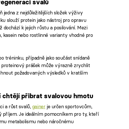
 regeneraci svalů
ň jedna z nejdůležitějších složek výživy
u slouží protein jako nástroj pro opravu
 dochází k jejich růstu a posilování. Mezi
n, kasein nebo rostlinné varianty vhodné pro
po tréninku, případně jako součást snídaně
í proteinový prášek může výrazně zrychlit
sáhnout požadovaných výsledků v kratším
ří chtějí přibrat svalovou hmotu
ci a růst svalů,
gainer
je určen sportovcům,
ký příjem. Je ideálním pomocníkem pro ty, kteří
chlému metabolismu nebo náročnému