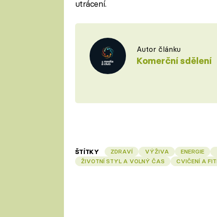
utrácení.
Autor článku
Komerční sdělení
ŠTÍTKY
ZDRAVÍ
VÝŽIVA
ENERGIE
ŽIVOTNÍ STYL A VOLNÝ ČAS
CVIČENÍ A FI